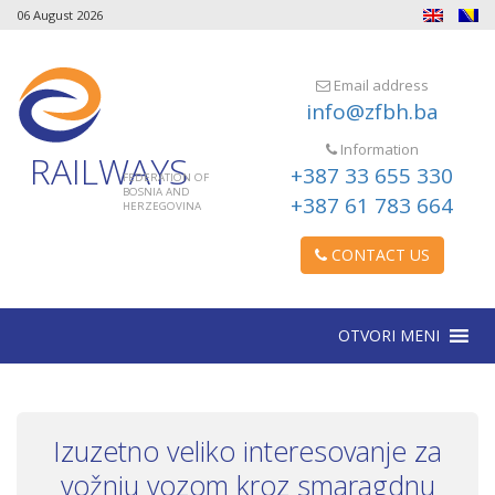
06 August 2026
Email address
info@zfbh.ba
Information
RAILWAYS
+387 33 655 330
FEDERATION OF
BOSNIA AND
+387 61 783 664
HERZEGOVINA
CONTACT US
OTVORI MENI
Izuzetno veliko interesovanje za
vožnju vozom kroz smaragdnu