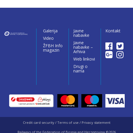
Galerija
Javne
Kontakt
nabavke
Video
Javne
ŽFBH Info
nabavke –
magazin
Arhiva
Web linkovi
Drugi o
nama
Credit card security / Terms of use / Privacy statement
Railways of the Federation of Bosnia and Herzegovina ©2026