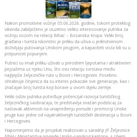
Nakon promotivne vožnje 05.06.2026. godine, tokom proteklog
vikenda zabilježeno je izuzetno veliko interesovanje putnika za
vožnju vozom na relaciji Bihać – Bosanska Krupa. Veliki broj
građana i turista iskoristio je priliku da uživa u jedinstvenom
doživljaju putovanja Unskom prugom, a kapaciteti voza bili su u
potpunosti popunjeni.
Putnici su imali priliku uživati u prirodnim ljepotama i atraktivnim
pejzažima uz rijeku Unu, što ovu relaciju svrstava među
najljepše željezničke rute u Bosni i Hercegovini. Posebno
ohrabruje činjenica da su interes pokazale sve generacije, kao i
značajan broj turista koji borave u ovom dijelu zemlje.
Veliki odziv putnika potvrđuje potencijal razvoja turističkog
željezničkog saobraćaja, te predstavlja snažan podsticaj za
nastavak aktivnosti na unapređenju ponude i promociji Unske
pruge kao jedne od najatraktivnijih turističkih destinacija u Bosni
i Hercegovini.
Napominjemo da je projekat realizovan u saradnji JP Željeznice
FBiH i Ministarstva privrede Unsko-sanskog kantona, s ciljem