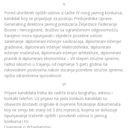
V
Pored utvrđenih opštih uslova iz tačke IV ovog javnog konkursa,
kandidat koji se prijavljuje za poziciju Predsjednika Uprave-
Generalnog direktora Javnog preduzeća Željeznice Federacije
Bosne i Hercegovine, društvo sa ograničenom odgovornošću
Sarajevo mora ispunjavati i slijedeće posebne uslove:
zanimanje: diplomirani inženjer saobraćaja, diplomirani inženjer
građevine, diplomirani inženjer elektrotehnike, diplomirani
inženjer mašinstva, diplomirani inženjer arhitekture, diplomirani
pravnik ili diplomirani ekonomista – VII stepen stručne spreme,
radno iskustvo u trajanju od najmanje 5 (pet) godina na
rukovodnim poslovima nakon sticanja potrebne stručne spreme,
opšta zdravstvena sposobnost.
VI
Prijave kandidata treba da sadrže kraću biografiju, adresu i
kontakt telefon. Uz prijavu na javni konkurs kandidati su
obavezni dostaviti originale ili ovjerene fotokopije dokumenata
koji ne smiju biti stariji od 3 (tri) mjeseca, kojima se dokazuje
ispunjavanje traženih opštih i posebnih uslova iz javnog
konkursa i to:
Uvjerenje o državljanstvu,