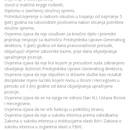
Izvod iz matične knjige rođenih,
Diplomu o završenoj stručnoj spremi,
Potvrdu/Uvjerenje o radnom iskustvu u trajanju od najmanje 5
(pet) godina na rukovodnim poslovima nakon sticanja potrebne
stručne spreme,
Ovjerena izjava da nije osuđivan za krivično djelo i privredni
prijestup nespojiv sa dužnošću Predsjednika Uprave-Generalnog
direktora, 5 (pet) godina od dana pravosnažnosti presude,
isključujući vrijeme zatvorske kazne, prije dana objavljivanja
upražnjenje pozicije,
Ovjerena izjava da nije lice kojem je presudom suda zabranjeno
obavljanje dužnosti Predsjednika Uprave-Generalnog direktora,
Ovjerena izjava da nije otpušten iz državne službe kao rezultat
disciplinske mjere na bilo kojem nivou u Bosni i Hercegovini u
periodu od 3 (tri) godine od dana objavljivanja upražnjene
pozicije,
Ovjerena izjava da se na njega ne odnosi član IX.I. Ustava Bosne
i Hercegovine,
Ovjerena izjava da ne vrši funkciju u političkoj stranci,
Ovjerena izjava da nije u sukobu interesa prema odredbama
Zakona o sukobu interesa u institucijama vlasti BiH i Zakona o
sukobu interesa u organima vlasti u FBiH,