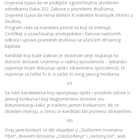
Ovjerena izjava da ne podliježe ograničenjima utvrđenim
odredbama člana 252. Zakona o privrednim društvima,
Ovjerena izjava da nema direktni ili indirektni finansijski interes u
Društvu,
Program rada za mandatni period na koji se imenuje,
Certifikat o usavršavanju predsjednika i članova nadzornih
odbora i uprava privrednih društava sa učešćem državnog
kapitala.
Kandidat koji bude izabran je obavezan prije stupanja na
dužnost dostaviti Uvjerenje o radnoj sposobnosti – ljekarsko
uvjerenje kojim dokazuje opštu zdravstvenu sposobnost, te
uvjerenja za tačke 5.i 6. iz tačke VI ovog javnog konkursa.
VII
Sa svim kandidatima koji ispunjavaju opšte i posebne uslove iz
javnog konkursa i koji blagovremeno dostave svu
dokumentaciju kako je traženo javnim konkursom, bit će
obavljen intervju, o čemu će kandidati biti pismeno obavješteni.
VIII
Ovaj javni konkurs će biti objavljen u „Službenim novinama
FBiH“, dnevnim listovima „Oslobođenje“ i „Večernji list“, web