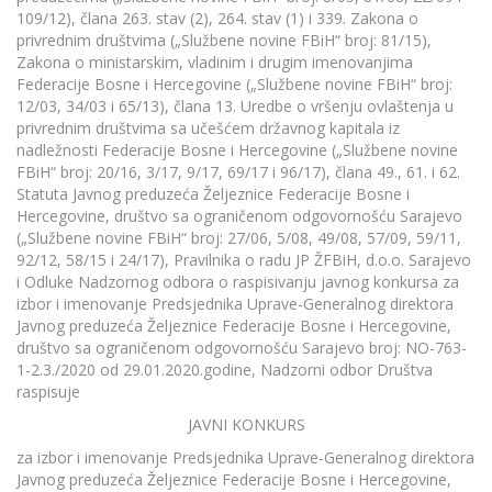
109/12), člana 263. stav (2), 264. stav (1) i 339. Zakona o
privrednim društvima („Službene novine FBiH“ broj: 81/15),
Zakona o ministarskim, vladinim i drugim imenovanjima
Federacije Bosne i Hercegovine („Službene novine FBiH“ broj:
12/03, 34/03 i 65/13), člana 13. Uredbe o vršenju ovlaštenja u
privrednim društvima sa učešćem državnog kapitala iz
nadležnosti Federacije Bosne i Hercegovine („Službene novine
FBiH“ broj: 20/16, 3/17, 9/17, 69/17 i 96/17), člana 49., 61. i 62.
Statuta Javnog preduzeća Željeznice Federacije Bosne i
Hercegovine, društvo sa ograničenom odgovornošću Sarajevo
(„Službene novine FBiH“ broj: 27/06, 5/08, 49/08, 57/09, 59/11,
92/12, 58/15 i 24/17), Pravilnika o radu JP ŽFBiH, d.o.o. Sarajevo
i Odluke Nadzornog odbora o raspisivanju javnog konkursa za
izbor i imenovanje Predsjednika Uprave-Generalnog direktora
Javnog preduzeća Željeznice Federacije Bosne i Hercegovine,
društvo sa ograničenom odgovornošću Sarajevo broj: NO-763-
1-2.3./2020 od 29.01.2020.godine, Nadzorni odbor Društva
raspisuje
JAVNI KONKURS
za izbor i imenovanje Predsjednika Uprave-Generalnog direktora
Javnog preduzeća Željeznice Federacije Bosne i Hercegovine,