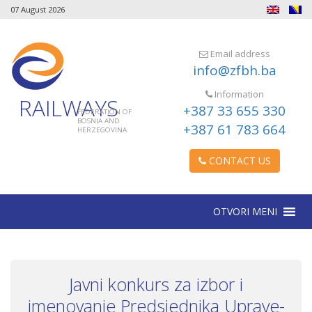
07 August 2026
Email address
info@zfbh.ba
Information
RAILWAYS
+387 33 655 330
FEDERATION OF
BOSNIA AND
+387 61 783 664
HERZEGOVINA
CONTACT US
OTVORI MENI
Javni konkurs za izbor i
imenovanje Predsjednika Uprave-