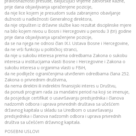
pravosnažnosti presude, isključujući vrijeme zatvorske kazne,
prije dana objavljivanja upraženjene pozicije,
da nije lice kojem je presudom suda zabranjeno obavljanje
dužnosti u nadležnosti Generalnog direktora,
da nije otpušten iz državne službe kao rezultat disciplinske mjere
na bilo kojem nivou u Bosni i Hercegovini u periodu 3 (tri) godine
prije dana objavljivanja upraženjene pozicije,
da se na njega ne odnosi član IX.I. Ustava Bosne i Hercegovine,
da ne vrši funkciju u političkoj stranci,
da nije u sukobu interesa prema odredbama Zakona o sukobu
interesa u institucijama vlasti Bosne i Hercegovine i Zakona o
sukobu interesa u organima vlasti u FBiH,
da ne podliježe ograničenjima utvrđenim odredbama člana 252.
Zakona o privrednim društvima,
da nema direktni ili indirektni finansijski interes u Društvu,
da ponudi program rada za mandatni period na koji se imenuje,
da posjeduje certifikat o usavršavanju predsjednika i članova
nadzornih odbora i uprava privrednih društava sa učešćem
državnog kapitala u skladu sa Uredbom o usavršavanju
predsjednika i članova nadzornih odbora i uprava privrednih
društva sa učešćem državnog kapitala.
POSEBNI USLOVI