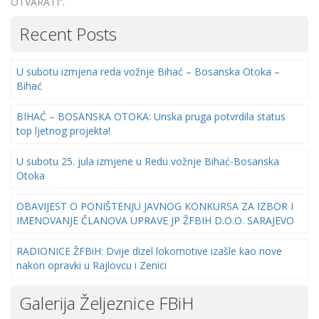
OTVARATI“.
Recent Posts
U subotu izmjena reda vožnje Bihać – Bosanska Otoka –
Bihać
BIHAĆ – BOSANSKA OTOKA: Unska pruga potvrdila status
top ljetnog projekta!
U subotu 25. jula izmjene u Redu vožnje Bihać-Bosanska
Otoka
OBAVIJEST O PONIŠTENJU JAVNOG KONKURSA ZA IZBOR I
IMENOVANJE ČLANOVA UPRAVE JP ŽFBIH D.O.O. SARAJEVO
RADIONICE ŽFBiH: Dvije dizel lokomotive izašle kao nove
nakon opravki u Rajlovcu i Zenici
Galerija Željeznice FBiH