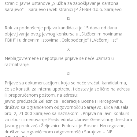
stranici Javne ustanove „Služba za zapošljavanje Kantona
Sarajevo“ – Sarajevo i web stranici JP ŽFBiH d.o.o. Sarajevo.
IX
Rok za podnošenje prijava kandidata je 15 dana od dana
objavljivanja ovog javnog konkursa u „Službenim novinama
FBiH“ i u dnevnim listovima „Oslobođenje“ i „Večernji list“.
X
Neblagovremene i nepotpune prijave se neće uzimati u
razmatranje.
XI
Prijave sa dokumentacijom, koja se neće vraćati kandidatima,
će se koristiti za internu upotrebu, i dostavlja se lično na adresu
ili preporučenom poštom, na adresu:
Javno preduzeće Željeznice Federacije Bosne i Hercegovine,
društvo sa ograničenom odgovornošću Sarajevo, ulica Musala
broj 2, 71 000 Sarajevo sa naznakom: „Prijava na javni konkurs
za izbor i imenovanje Predsjednika Uprave-Generalnog direktora
Javnog preduzeća Željeznice Federacije Bosne i Hercegovine,
društvo sa ograničenom odgovornošću Sarajevo – NE