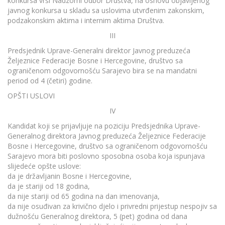
konkursa vrši Nadzorni odbor Društva, na osnovu objavljenog
javnog konkursa u skladu sa uslovima utvrđenim zakonskim,
podzakonskim aktima i internim aktima Društva.
III
Predsjednik Uprave-Generalni direktor Javnog preduzeća
Željeznice Federacije Bosne i Hercegovine, društvo sa
ograničenom odgovornošću Sarajevo bira se na mandatni
period od 4 (četiri) godine.
OPŠTI USLOVI
IV
Kandidat koji se prijavljuje na poziciju Predsjednika Uprave-
Generalnog direktora Javnog preduzeća Željeznice Federacije
Bosne i Hercegovine, društvo sa ograničenom odgovornošću
Sarajevo mora biti poslovno sposobna osoba koja ispunjava
slijedeće opšte uslove:
da je državljanin Bosne i Hercegovine,
da je stariji od 18 godina,
da nije stariji od 65 godina na dan imenovanja,
da nije osuđivan za krivično djelo i privredni prijestup nespojiv sa
dužnošću Generalnog direktora, 5 (pet) godina od dana