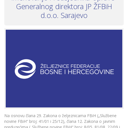
Generalnog direktora JP ŽFBiH
d.o.o. Sarajevo
Na osnovu člana 29. Zakona o željeznicama FBiH („Službene
novine FBiH“ broj: 41/01 i 25/12), člana 12. Zakona o javnim
preduzećima („Službene novine FBiH“ broj: 8/05, 81/08, 22/09 i