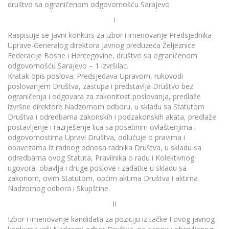
društvo sa ograničenom odgovornošću Sarajevo
I
Raspisuje se javni konkurs za izbor i imenovanje Predsjednika
Uprave-Generalog direktora Javnog preduzeća Željeznice
Federacije Bosne i Hercegovine, društvo sa ograničenom
odgovornošću Sarajevo – 1 izvršilac.
Kratak opis poslova: Predsjedava Upravom, rukovodi
poslovanjem Društva, zastupa i predstavlja Društvo bez
ograničenja i odgovara za zakonitost poslovanja, predlaže
izvršne direktore Nadzornom odboru, u skladu sa Statutom
Društva i odredbama zakonskih i podzakonskih akata, predlaže
postavljenje i razrješenje lica sa posebnim ovlaštenjima i
odgovornostima Upravi Društva, odlučuje o pravima i
obavezama iz radnog odnosa radnika Društva, u skladu sa
odredbama ovog Statuta, Pravilnika o radu i Kolektivnog
ugovora, obavlja i druge poslove i zadatke u skladu sa
zakonom, ovim Statutom, općim aktima Društva i aktima
Nadzornog odbora i Skupštine.
II
Izbor i imenovanje kandidata za poziciju iz tačke I ovog javnog