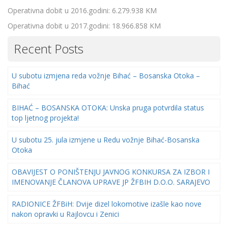
Operativna dobit u 2016.godini: 6.279.938 KM
Operativna dobit u 2017.godini: 18.966.858 KM
Recent Posts
U subotu izmjena reda vožnje Bihać – Bosanska Otoka –
Bihać
BIHAĆ – BOSANSKA OTOKA: Unska pruga potvrdila status
top ljetnog projekta!
U subotu 25. jula izmjene u Redu vožnje Bihać-Bosanska
Otoka
OBAVIJEST O PONIŠTENJU JAVNOG KONKURSA ZA IZBOR I
IMENOVANJE ČLANOVA UPRAVE JP ŽFBIH D.O.O. SARAJEVO
RADIONICE ŽFBiH: Dvije dizel lokomotive izašle kao nove
nakon opravki u Rajlovcu i Zenici