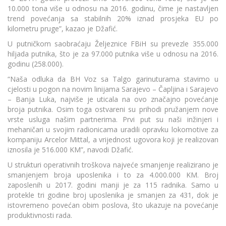
10.000 tona više u odnosu na 2016. godinu, čime je nastavljen
trend povećanja sa stabilnih 20% iznad prosjeka EU po
kilometru pruge”, kazao je Džafić.
U putničkom saobraćaju Željeznice FBiH su prevezle 355.000
hiljada putnika, što je za 97.000 putnika više u odnosu na 2016.
godinu (258.000).
“Naša odluka da BH Voz sa Talgo garinuturama stavimo u
cjelosti u pogon na novim linijama Sarajevo – Čapljina i Sarajevo
– Banja Luka, najviše je uticala na ovo značajno povećanje
broja putnika. Osim toga ostvareni su prihodi pružanjem nove
vrste usluga našim partnerima. Prvi put su naši inžinjeri i
mehaničari u svojim radionicama uradili opravku lokomotive za
kompaniju Arcelor Mittal, a vrijednost ugovora koji je realizovan
iznosila je 516.000 KM”, navodi Džafić.
U strukturi operativnih troškova najveće smanjenje realizirano je
smanjenjem broja uposlenika i to za 4.000.000 KM. Broj
zaposlenih u 2017. godini manji je za 115 radnika. Samo u
protekle tri godine broj uposlenika je smanjen za 431, dok je
istovremeno povećan obim poslova, što ukazuje na povećanje
produktivnosti rada.