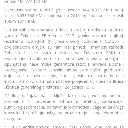
iznosili 106.774.182 KM.
Operativni rashodi u 2017. godini iznose 94.435.379 KM i manji
su za 6.058.868 KM u odnosu na 2016. godinu kad su iznosili
100.494.247 KM.
“Utrostručili smo operativnu dobit u prošloj u odnosu na 2016.
godinu. Željeznice FBiH su u 2017. godini ostvarile najbolji
rezultat u posljednjih 25 godina svog poslovanja. Gotovo u
podjednakom omjeru su nam rasli prihodi i smanjeni rashodi.
Zahvalio bih se svim uposlenicima Željeznica FBiH na
izvanrednim rezultatima koje smo svi zajedno postigli u
ispunjavanju naše misije generatora razvoja privrede Bosne i
Hercegovine. Također zahvalio bih se svim našim građanima
koji koriste naše usluge, kao i poslovnim partnerima i
institucijama koje su nam ukazale povjerenje”, riječi su
Enisa
Džafića
generalnog direktora JP Željeznice FBiH.
Džafić pojašnjava da su ključni faktori za povećanje prihoda
kompanije bili povećanje prihoda iz teretnog saobraćaja,
putničkog saobraćaja, održavanja lokomotiva i vagona za druge
korisnike, te pružanje usluga na pruzi, iznajmljivanja lokomotiva
i vagona.
“U 2017. godini prevezli smo 8.873.000 tona robe, što je za