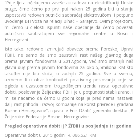
“Prije ljeta očekujemo završetak radova na elektrifikaciji Unske
pruge, čime ćemo po prvi put nakon 25 godina biti u stanju
uspostaviti redovan putnički saobraćaj elektrovučom i potpuno
uvođenje BH Voza na relaciji Bihać – Sarajevo. Ovim projektom,
mi ćemo u cjelosti ispuniti naše obećanje da ćemo povezati
putničkim saobraćajem sve regionalne centre u Bosni i
Hercegovini.
Isto tako, redovno izmirujući obaveze prema Poreskoj Upravi
FBiH, ne samo da smo zaustavili rast našeg glavnog duga
prema javnim fondovima u 2017.godini, već smo smanjili naš
glavni dug prema javnim fondovima za oko 5,5miliona KM što
također nije bio slučaj u zadnjih 25 godina. Sve u svemu,
uzmemo li u obzir kontinuitet pozitivnog poslovanja koje se
ogleda u uzastopnom trogodišnjem trendu rasta operativne
dobiti, poslovanje Željeznica FBiH je u potpunosti stabilizirano, i
mi se nadamo da ćemo u godini koja je pred nama nastaviti
dalji rast prihoda i razvoj kompanije na korist privrede i građana
Bosne i Hercegovine”, izjavio je Enis Džafić generalni direktor JP
Željeznice Federacije Bosne i Hercegovine.
Pregled operativne dobiti JP ŽFBiH u posljednje tri godine
Operativna dobit u 2015.godini: 4. 066.521 KM