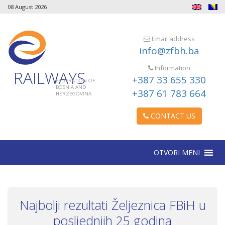
08 August 2026
Email address
info@zfbh.ba
Information
RAILWAYS
+387 33 655 330
FEDERATION OF
BOSNIA AND
+387 61 783 664
HERZEGOVINA
CONTACT US
OTVORI MENI
Najbolji rezultati Željeznica FBiH u
posljednjih 25 godina