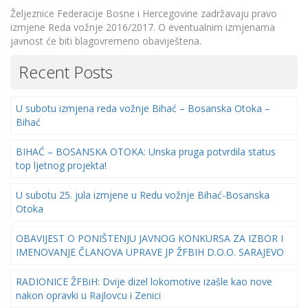
Željeznice Federacije Bosne i Hercegovine zadržavaju pravo
izmjene Reda vožnje 2016/2017. O eventualnim izmjenama
javnost će biti blagovremeno obaviještena.
Recent Posts
U subotu izmjena reda vožnje Bihać – Bosanska Otoka –
Bihać
BIHAĆ – BOSANSKA OTOKA: Unska pruga potvrdila status
top ljetnog projekta!
U subotu 25. jula izmjene u Redu vožnje Bihać-Bosanska
Otoka
OBAVIJEST O PONIŠTENJU JAVNOG KONKURSA ZA IZBOR I
IMENOVANJE ČLANOVA UPRAVE JP ŽFBIH D.O.O. SARAJEVO
RADIONICE ŽFBiH: Dvije dizel lokomotive izašle kao nove
nakon opravki u Rajlovcu i Zenici