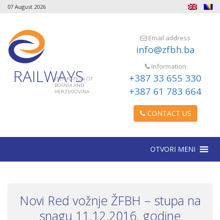
07 August 2026
Email address
info@zfbh.ba
Information
RAILWAYS
+387 33 655 330
FEDERATION OF
BOSNIA AND
+387 61 783 664
HERZEGOVINA
CONTACT US
OTVORI MENI
Novi Red vožnje ŽFBH – stupa na
snagu 11.12.2016. godine