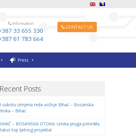
Information
CONTACT US
+387 33 655 330
+387 61 783 664
Press
Recent Posts
U subotu izmjena reda vožnje Bihać – Bosanska
Otoka – Bihać
BIHAĆ – BOSANSKA OTOKA: Unska pruga potvrdila
status top ljetnog projekta!