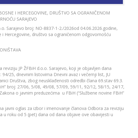
E BOSNE I HERCEGOVINE, DRUŠTVO SA OGRANIČENOM
RNOĆU SARAJEVO
o. Sarajevo broj: NO-8837-1-2./2026od 04.06.2026.godine,
ne i Hercegovine, društvo sa ograničenom odgovornošću
ONIŠTAVA
reviziju JP ŽFBiH d.o.o. Sarajevo, koji je objavljen dana
94/25, dnevnim listovima Dnevni avaz i večernji list, JU
anici Društva, zbog neusklađenosti odredbi člana 69.stav 69.3.
iH” broj: 27/06, 5/08, 49/08, 57/09, 59/11, 92/12, 58/15, 24/17,
) Zakona o javnim preduzećima u FBiH (“Službene novine FBiH”
na javni oglas za izbor i imenovanje članova Odbora za reviziju
ga u roku od 5 (pet) dana od dana objave ove obavijesti u