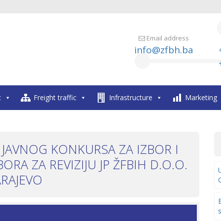
Email address
info@zfbh.ba
c
Freight traffic
Infrastructure
Marketing
 JAVNOG KONKURSA ZA IZBOR I
A ZA REVIZIJU JP ŽFBIH D.O.O.
ARAJEVO