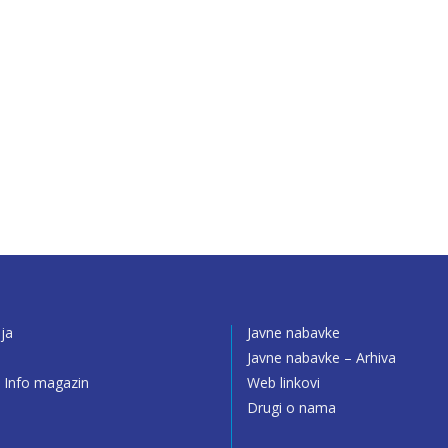
ija
Javne nabavke
o
Javne nabavke – Arhiva
 Info magazin
Web linkovi
Drugi o nama