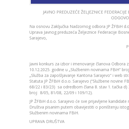
JAVNO PREDUZEĆE ŽELJEZNICE FEDERACIJ
ODGOVO
Na osnovu Zaključka Nadzornog odbora JP ŽFBiH d.o.
Uprava Javnog preduzeća Željeznice Federacije Bos
Sarajevo,
P
Javni konkurs za izbor i imenovanje članova Odbora za 
10.12.2025. godine u „Službenim novinama FBiH“ broj: 
„Služba za zapošljavanje Kantona Sarajevo“ i web str
Statuta JP ŽFBiH d.o.o. Sarajevo (“Službene novine FB
68/22 i 83/23) sa odredbom člana 8. stav 1. tačka d
broj: 8/05, 81/08, 22/09 i 109/12).
JP ŽFBiH d.o.o. Sarajevo će sve prijavljene kandidate 
Društva pisanim putem obavijestiti o poništenju isto
Službenim novinama FBiH.
UPRAVA DRUŠTVA