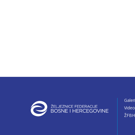
Galer
Vide
ŽFBH