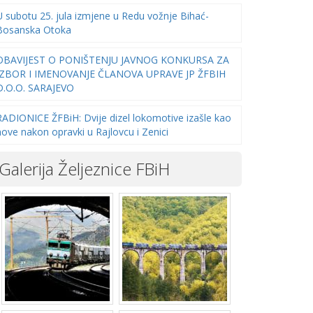
U subotu 25. jula izmjene u Redu vožnje Bihać-
Bosanska Otoka
OBAVIJEST O PONIŠTENJU JAVNOG KONKURSA ZA
IZBOR I IMENOVANJE ČLANOVA UPRAVE JP ŽFBIH
D.O.O. SARAJEVO
RADIONICE ŽFBiH: Dvije dizel lokomotive izašle kao
nove nakon opravki u Rajlovcu i Zenici
Galerija Željeznice FBiH