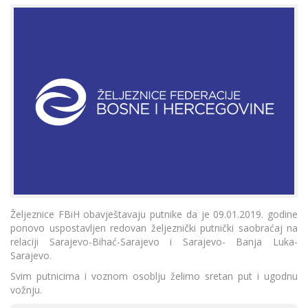
Željeznice FBiH obavještavaju putnike da je 09.01.2019. godine
ponovo uspostavljen redovan željeznički putnički saobraćaj na
relaciji Sarajevo-Bihać-Sarajevo i Sarajevo- Banja Luka-
Sarajevo.
Svim putnicima i voznom osoblju želimo sretan put i ugodnu
vožnju.