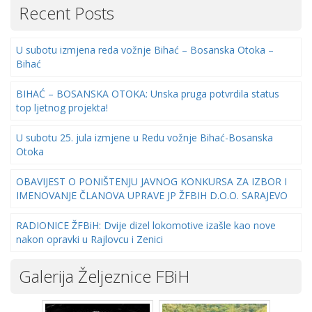
Recent Posts
U subotu izmjena reda vožnje Bihać – Bosanska Otoka –
Bihać
BIHAĆ – BOSANSKA OTOKA: Unska pruga potvrdila status
top ljetnog projekta!
U subotu 25. jula izmjene u Redu vožnje Bihać-Bosanska
Otoka
OBAVIJEST O PONIŠTENJU JAVNOG KONKURSA ZA IZBOR I
IMENOVANJE ČLANOVA UPRAVE JP ŽFBIH D.O.O. SARAJEVO
RADIONICE ŽFBiH: Dvije dizel lokomotive izašle kao nove
nakon opravki u Rajlovcu i Zenici
Galerija Željeznice FBiH