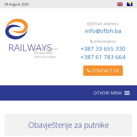
06 August 2026
Email address
info@zfbh.ba
Information
RAILWAYS
+387 33 655 330
FEDERATION OF
BOSNIA AND
+387 61 783 664
HERZEGOVINA
CONTACT US
OTVORI MENI
Obavještenje za putnike