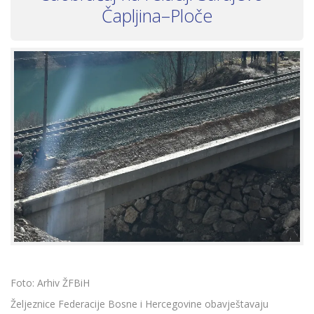
Čapljina–Ploče
Foto: Arhiv ŽFBiH
Željeznice Federacije Bosne i Hercegovine obavještavaju