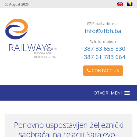
06 August 2026
Email address
info@zfbh.ba
Information
RAILWAYS
+387 33 655 330
FEDERATION OF
BOSNIA AND
+387 61 783 664
HERZEGOVINA
CONTACT US
OTVORI MENI
Ponovno uspostavljen željeznički
saobraćaj na relaciji Sarajevo–