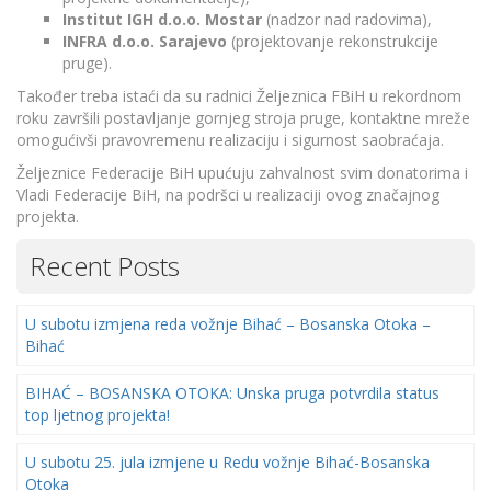
Institut IGH d.o.o. Mostar
(nadzor nad radovima),
INFRA d.o.o. Sarajevo
(projektovanje rekonstrukcije
pruge).
Također treba istaći da su radnici Željeznica FBiH u rekordnom
roku završili postavljanje gornjeg stroja pruge, kontaktne mreže
omogućivši pravovremenu realizaciju i sigurnost saobraćaja.
Željeznice Federacije BiH upućuju zahvalnost svim donatorima i
Vladi Federacije BiH, na podršci u realizaciji ovog značajnog
projekta.
Recent Posts
U subotu izmjena reda vožnje Bihać – Bosanska Otoka –
Bihać
BIHAĆ – BOSANSKA OTOKA: Unska pruga potvrdila status
top ljetnog projekta!
U subotu 25. jula izmjene u Redu vožnje Bihać-Bosanska
Otoka