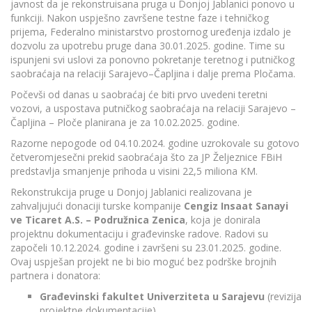
javnost da je rekonstruisana pruga u Donjoj Jablanici ponovo u
funkciji. Nakon uspješno završene testne faze i tehničkog
prijema, Federalno ministarstvo prostornog uređenja izdalo je
dozvolu za upotrebu pruge dana 30.01.2025. godine. Time su
ispunjeni svi uslovi za ponovno pokretanje teretnog i putničkog
saobraćaja na relaciji Sarajevo–Čapljina i dalje prema Pločama.
Počevši od danas u saobraćaj će biti prvo uvedeni teretni
vozovi, a uspostava putničkog saobraćaja na relaciji Sarajevo –
Čapljina – Ploče planirana je za 10.02.2025. godine.
Razorne nepogode od 04.10.2024. godine uzrokovale su gotovo
četveromjesečni prekid saobraćaja što za JP Željeznice FBiH
predstavlja smanjenje prihoda u visini 22,5 miliona KM.
Rekonstrukcija pruge u Donjoj Jablanici realizovana je
zahvaljujući donaciji turske kompanije
Cengiz Insaat Sanayi
ve Ticaret A.S. – Podružnica Zenica
, koja je donirala
projektnu dokumentaciju i građevinske radove. Radovi su
započeli 10.12.2024. godine i završeni su 23.01.2025. godine.
Ovaj uspješan projekt ne bi bio moguć bez podrške brojnih
partnera i donatora:
Građevinski fakultet Univerziteta u Sarajevu
(revizija
projektne dokumentacije),