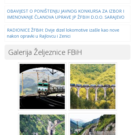
OBAVIJEST O PONIŠTENJU JAVNOG KONKURSA ZA IZBOR I
IMENOVANJE ČLANOVA UPRAVE JP ŽFBIH D.O.O. SARAJEVO
RADIONICE ŽFBiH: Dvije dizel lokomotive izašle kao nove
nakon opravki u Rajlovcu i Zenici
Galerija Željeznice FBiH