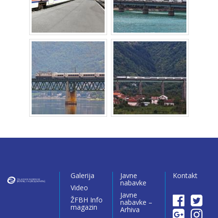
Galerija
Javne
Kontakt
nabavke
Video
Javne
ŽFBH Info
nabavke –
magazin
Arhiva