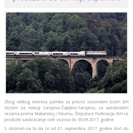
Zbog velikog interesa putnika za prevoz sezonskim brzim BH
Vozom na relaciji Sarajevo-Čapljina-Sarajevo, sa autobuskim
vezama prema Makarskoj i Neumu, Željeznice Federacije BiH će
produžiti saobraćanje ovih vozova do 30.09.2017. godine.
S obzirom na to da će od 01. septembra 2017. godine doći do