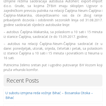
izmjene režima saobraćaja autobusa Autoherc export-import
d.o.o. Grude, sa kojima ŽFBiH imaju sklopljen Ugovor o
zajedničkom prevozu putnika na relaciji Čapljina-Neum-Čapljina i
Čapljina-Makarska, obavještavamo vas da će zbog ranije
pribavljenih dozvola i odobrenih sezonskih linija od 31.08.2017.
godine saobraćati sljedeće autobuske linije:
– autobus Čapljina-Makarska, sa polaskom u 10 sati i 15 minuta
iz stanice Čapljina, saobraćat će do 15.09.2017. godine;
– autobus na relaciji Čapljina-Neum-Čapljina saobraćat će u
dane: ponedjeljak, utorak, srijeda, četvrtak i petak, sa polaskom
iz stanice Čapljina u 10 sati i 15 minuta i povratkom iz Neuma u
16 sati.
Putnicima želimo sretan put i ugodno putovanje BH Vozom koji
pruža vrhunski komfor.
Recent Posts
U subotu izmjena reda vožnje Bihać – Bosanska Otoka –
Bihać