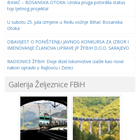
BIHAĆ – BOSANSKA OTOKA: Unska pruga potvrdila status
top ljetnog projekta!
U subotu 25. jula izmjene u Redu vožnje Bihać-Bosanska
Otoka
OBAVIJEST O PONIŠTENJU JAVNOG KONKURSA ZA IZBOR I
IMENOVANJE ČLANOVA UPRAVE JP ŽFBIH D.O.O. SARAJEVO
RADIONICE ŽFBiH: Dvije dizel lokomotive izašle kao nove
nakon opravki u Rajlovcu i Zenici
Galerija Željeznice FBiH