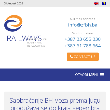
08 August 2026
Email address
info@zfbh.ba
Information
RAILWAYS
+387 33 655 330
FEDERATION OF
BOSNIA AND
+387 61 783 664
HERZEGOVINA
CONTACT US
OTVORI MENI
Saobraćanje BH Voza prema jugu
produžava se do kraja sepembra