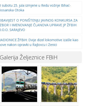
U subotu 25. jula izmjene u Redu vožnje Bihać-
Bosanska Otoka
OBAVIJEST O PONIŠTENJU JAVNOG KONKURSA ZA
IZBOR I IMENOVANJE ČLANOVA UPRAVE JP ŽFBIH
D.O.O. SARAJEVO
RADIONICE ŽFBiH: Dvije dizel lokomotive izašle kao
nove nakon opravki u Rajlovcu i Zenici
Galerija Željeznice FBiH