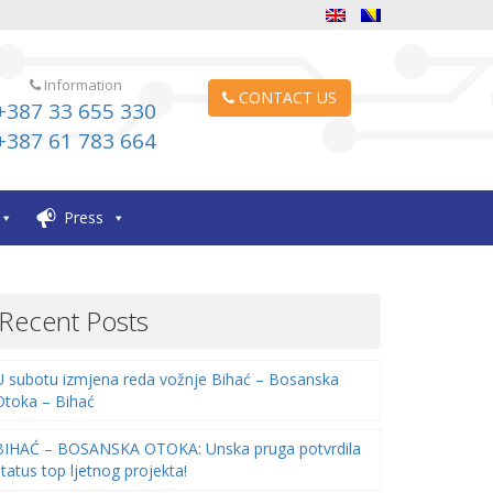
Information
CONTACT US
+387 33 655 330
+387 61 783 664
Press
Recent Posts
U subotu izmjena reda vožnje Bihać – Bosanska
Otoka – Bihać
BIHAĆ – BOSANSKA OTOKA: Unska pruga potvrdila
status top ljetnog projekta!