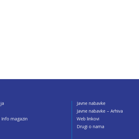
ija
Javne nabavke
o
Javne nabavke – Arhiva
 Info magazin
Web linkovi
Drugi o nama