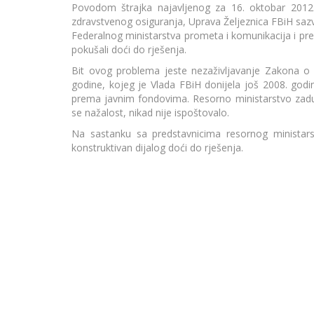
Povodom štrajka najavljenog za 16. oktobar 2012
zdravstvenog osiguranja, Uprava Željeznica FBiH sazv
Federalnog ministarstva prometa i komunikacija i pred
pokušali doći do rješenja.
Bit ovog problema jeste nezaživljavanje Zakona o f
godine, kojeg je Vlada FBiH donijela još 2008. go
prema javnim fondovima. Resorno ministarstvo zad
se nažalost, nikad nije ispoštovalo.
Na sastanku sa predstavnicima resornog ministars
konstruktivan dijalog doći do rješenja.