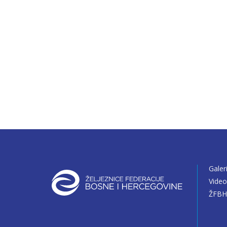
Galer
Vide
ŽFBH