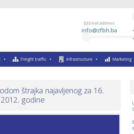
Email address
info@zfbh.ba
c
Freight traffic
Infrastructure
Marketing
odom štrajka najavljenog za 16.
 2012. godine