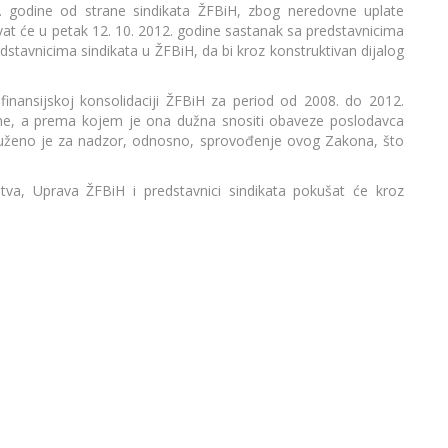
. godine od strane sindikata ŽFBiH, zbog neredovne uplate
at će u petak 12. 10. 2012. godine sastanak sa predstavnicima
stavnicima sindikata u ŽFBiH, da bi kroz konstruktivan dijalog
inansijskoj konsolidaciji ŽFBiH za period od 2008. do 2012.
dine, a prema kojem je ona dužna snositi obaveze poslodavca
uženo je za nadzor, odnosno, sprovođenje ovog Zakona, što
tva, Uprava ŽFBiH i predstavnici sindikata pokušat će kroz