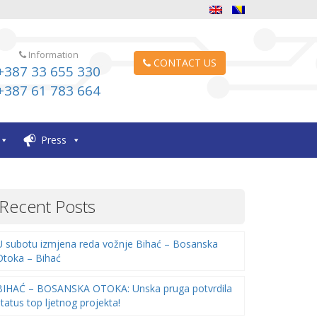
Information
CONTACT US
+387 33 655 330
+387 61 783 664
Press
Recent Posts
U subotu izmjena reda vožnje Bihać – Bosanska
Otoka – Bihać
BIHAĆ – BOSANSKA OTOKA: Unska pruga potvrdila
status top ljetnog projekta!