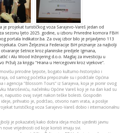
a je projekat turističkog voza Sarajevo-Vareš jedan od
H za sezonu ljeto 2025. godine, u izboru Privredne komora FBiH
og portala Indikator.ba. Za ovaj izbor bilo je prijavljeno 113
projekata. Osim Željeznica Federacije BiH priznanje za najbolji
za otvaranje šetnice kroz planinske predjele Igmana,
atlić i Alu Wood Inžinjering d.o.o. Maglaj za investiciju u
 Pržulj za knjigu “Hrana u Hercegovini kroz vijekove”.
movišu prirodne ljepote, bogato kulturno-historijsko i
 kraja, od samog početka prepoznale su i podržale Općina
a i agencija ”Blossom Tours” iz Sarajeva, koja je pionir ovog
ku Maroševiću, načelniku Općine Vareš koji je na dan kad su
ne, napustio ovaj svijet nakon teške bolesti. Gospodin
ideje, prihvatio je, podržao, otvorio nam vrata, a poslije
projekat turističkog voza Sarajevo-Vareš dobio i internacionalnu
bolji je pokazatelj kako dobra ideja može ujediniti javnu
 nove vrijednosti od koje koristi imaju svi.