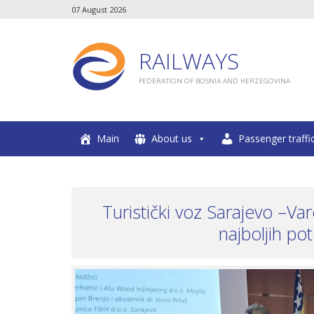
07 August 2026
RAILWAYS
FEDERATION OF BOSNIA AND HERZEGOVINA
Main
About us
Passenger traffi
Turistički voz Sarajevo –Va
najboljih po