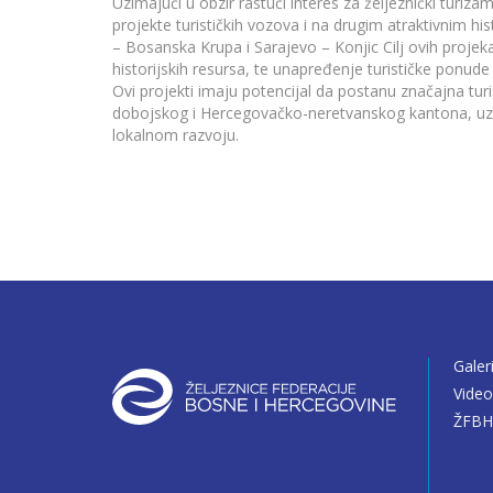
Uzimajući u obzir rastući interes za željeznički turiz
projekte turističkih vozova i na drugim atraktivnim hi
– Bosanska Krupa i Sarajevo – Konjic Cilj ovih projekat
historijskih resursa, te unapređenje turističke ponude
Ovi projekti imaju potencijal da postanu značajna tur
dobojskog i Hercegovačko-neretvanskog kantona, uz o
lokalnom razvoju.
Galer
Vide
ŽFBH