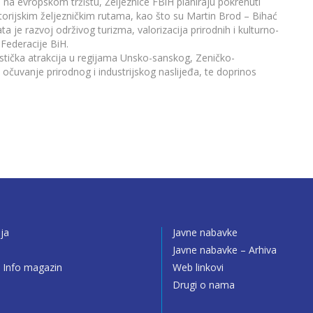
am na evropskom tržištu, Željeznice FBiH planiraju pokrenuti
storijskim željezničkim rutama, kao što su Martin Brod – Bihać
a je razvoj održivog turizma, valorizacija prirodnih i kulturno-
 Federacije BiH.
istička atrakcija u regijama Unsko-sanskog, Zeničko-
čuvanje prirodnog i industrijskog naslijeđa, te doprinos
ija
Javne nabavke
o
Javne nabavke – Arhiva
 Info magazin
Web linkovi
Drugi o nama