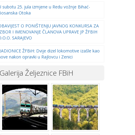
U subotu 25. jula izmjene u Redu vožnje Bihać-
Bosanska Otoka
OBAVIJEST O PONIŠTENJU JAVNOG KONKURSA ZA
IZBOR I IMENOVANJE ČLANOVA UPRAVE JP ŽFBIH
D.O.O. SARAJEVO
RADIONICE ŽFBiH: Dvije dizel lokomotive izašle kao
nove nakon opravki u Rajlovcu i Zenici
Galerija Željeznice FBiH