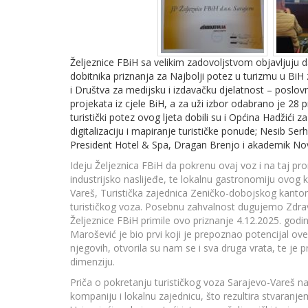
Željeznice FBiH sa velikim zadovoljstvom objavljuju d
dobitnika priznanja za Najbolji potez u turizmu u Bi
i Društva za medijsku i izdavačku djelatnost – poslovn
projekata iz cjele BiH, a za uži izbor odabrano je 28 
turistički potez ovog ljeta dobili su i Općina Hadžići 
digitalizaciju i mapiranje turističke ponude; Nesib Serh
President Hotel & Spa, Dragan Brenjo i akademik Novo
Ideju Željeznica FBiH da pokrenu ovaj voz i na taj pro
industrijsko naslijeđe, te lokalnu gastronomiju ovog
Vareš, Turistička zajednica Zeničko-dobojskog kanton
turističkog voza. Posebnu zahvalnost dugujemo Zdrav
Željeznice FBiH primile ovo priznanje 4.12.2025. godi
Marošević je bio prvi koji je prepoznao potencijal ove 
njegovih, otvorila su nam se i sva druga vrata, te je 
dimenziju.
Priča o pokretanju turističkog voza Sarajevo-Vareš naj
kompaniju i lokalnu zajednicu, što rezultira stvaranjem