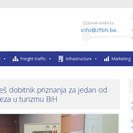
Email address
info@zfbh.ba
c
Freight traffic
Infrastructure
Marketing
reš dobitnik priznanja za jedan od
teza u turizmu BiH