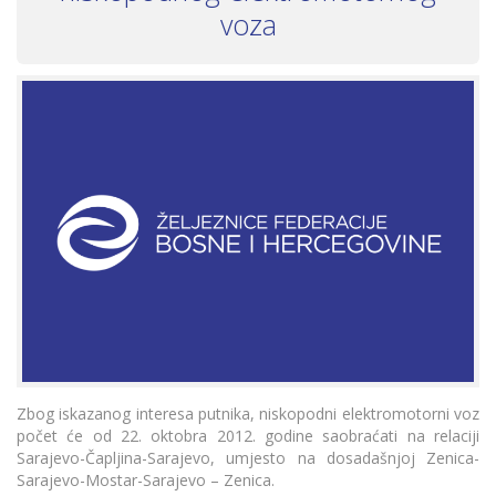
voza
Zbog iskazanog interesa putnika, niskopodni elektromotorni voz
počet će od 22. oktobra 2012. godine saobraćati na relaciji
Sarajevo-Čapljina-Sarajevo, umjesto na dosadašnjoj Zenica-
Sarajevo-Mostar-Sarajevo – Zenica.