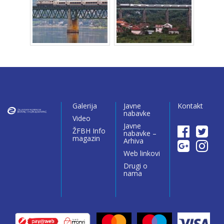
Galerija
Javne
Kontakt
nabavke
Video
Javne
ŽFBH Info
nabavke –
magazin
Arhiva
Web linkovi
Drugi o
nama