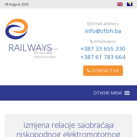
08 August 2026
Email address
info@zfbh.ba
Information
RAILWAYS
+387 33 655 330
FEDERATION OF
BOSNIA AND
+387 61 783 664
HERZEGOVINA
CONTACT US
OTVORI MENI
Izmjena relacije saobraćaja
niskopodnog elektromotornog