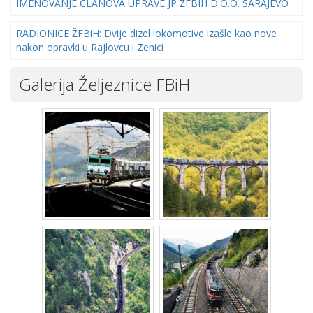
IMENOVANJE ČLANOVA UPRAVE JP ŽFBIH D.O.O. SARAJEVO
RADIONICE ŽFBiH: Dvije dizel lokomotive izašle kao nove
nakon opravki u Rajlovcu i Zenici
Galerija Željeznice FBiH