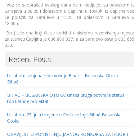
Voz će saobraćati svakog dana osim nedjelje, sa polaskom iz
Sarajeva u 08:05 i dolaskom u Čapljinu u 10:40h. Iz Čapljine voz
će polaziti za Sarajevo u 15:25, sa dolaskom u Sarajevo u
18:00h.
Broj telefona koji će se koristiti u sistemu rezervisanja mjesta
za stanicu Čapljina je 036 806 037, a za Sarajevo ostaje 033 655
330.
Recent Posts
U subotu izmjena reda vožnje Bihać – Bosanska Otoka –
Bihać
BIHAĆ – BOSANSKA OTOKA: Unska pruga potvrdila status
top ljetnog projekta!
U subotu 25. jula izmjene u Redu vožnje Bihać-Bosanska
Otoka
OBAVIJEST O PONIŠTENJU JAVNOG KONKURSA ZA IZBOR I