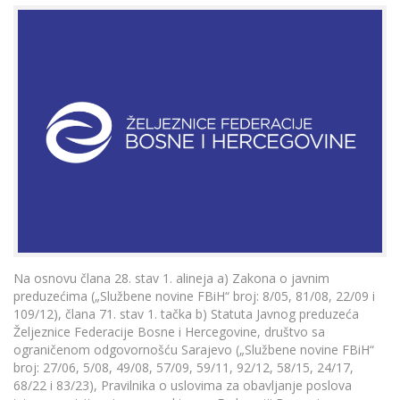
Na osnovu člana 28. stav 1. alineja a) Zakona o javnim
preduzećima („Službene novine FBiH“ broj: 8/05, 81/08, 22/09 i
109/12), člana 71. stav 1. tačka b) Statuta Javnog preduzeća
Željeznice Federacije Bosne i Hercegovine, društvo sa
ograničenom odgovornošću Sarajevo („Službene novine FBiH“
broj: 27/06, 5/08, 49/08, 57/09, 59/11, 92/12, 58/15, 24/17,
68/22 i 83/23), Pravilnika o uslovima za obavljanje poslova