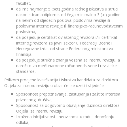
fakultet,
da ima najmanje 5 (pet) godina radnog iskustva u struci
nakon sticanja diplome, od čega minimalno 3 (tri) godine
na nekim od sljedećih poslova: poslovima revizije ili
poslovima interne revizije ili finansijsko-računovodstvenim
poslovima,
da posjeduje certifikat ovlaštenog revizora i/ili certifikat
internog revizora za javni sektor u Federaciji Bosne i
Hercegovine izdat od strane Federalnog ministarstva
finansija.
da posjeduje stručna znanja vezana za internu reviziju, a
naročito za međunarodne računovodstvene i revizijske
standarde,
Prilikom procjene kvalifikacija i iskustva kandidata za direktora
Odjela za internu reviziju u obzir će se uzeti i slijedeće:
Sposobnost prepoznavanja, zastupanja i zaštite interesa
privrednog društva,
Sposobnost za odgovorno obavljanje dužnosti direktora
Odjela za internu reviziju,
Izražena inicijativnost i neovisnost u radu i donošenju
odluka,