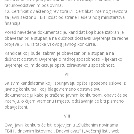
računovodstvenim poslovima,
12. Certifikat ovlaštenog revizora i/ili Certifikat Internog revizora
za javni sektor u FBiH izdat od strane Federalnog ministarstva
finansija.
Pored navedene dokumentacije, kandidat koji bude izabran je
obavezan prije stupanja na dužnost dostaviti uvjerenja za redne
brojeve 5. i 6. iz tačke VI ovog javnog konkursa.
Kandidat koji bude izabran je obavezan prije stupanja na
dužnost dostaviti Uvjerenje o radnoj sposobnosti – ljekarsko
uvjerenje kojim dokazuje opštu zdravstvenu sposobnost.
VII
Sa svim kandidatima koji ispunjavaju opšte i posebne uslove iz
javnog konkursa i koji blagovremeno dostave svu
dokumentaciju kako je traženo javnim konkursom, obavit će se
intervju, o čijem vremenu i mjestu održavanja će biti pismeno
obavješteni.
VIII
Ovaj javni konkurs će biti objavljen u „Službenim novinama
FBiH“, dnevnim listovima „Dnevni avaz“ i „Večernji list“, web