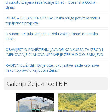
U subotu izmjena reda vožnje Bihać – Bosanska Otoka –
Bihać
BIHAĆ – BOSANSKA OTOKA: Unska pruga potvrdila status
top ljetnog projekta!
U subotu 25. jula izmjene u Redu vožnje Bihać-Bosanska
Otoka
OBAVIJEST O PONIŠTENJU JAVNOG KONKURSA ZA IZBOR I
IMENOVANJE ČLANOVA UPRAVE JP ŽFBIH D.O.O. SARAJEVO
RADIONICE ŽFBiH: Dvije dizel lokomotive izašle kao nove
nakon opravki u Rajlovcu i Zenici
Galerija Željeznice FBiH