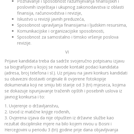
Poznavanje i sposobnost razumijevanja finansijskih i
poslovnih izvještaja i ukupnog zakonodavstva iz oblasti
finansija, računovodstva i revizije,
Iskustvo u reviziji javnih preduzeća,
Sposobnost upravljanja finansijama i ljudskim resursima,
Komunikacijske i organizacijske sposobnosti,
Sposobnost za samostalno i timsko vršenje poslova
revizije.
VI
Prijave kandidata treba da sadrže svojeručno potpisanu izjavu
sa biografijom u kojoj se navode kontakt podaci kandidata
(adresa, broj telefona i sl.). Uz prijavu na javni konkurs kandidati
su obavezni dostaviti originale ili ovjerene fotokopije
dokumenata koji ne smiju biti starije od 3 (tri) mjeseca, kojima
se dokazuje ispunjavanje traženih opštih i posebnih uslova iz
javnog konkursa i to:
1. Uvjerenje o državljanstvu,
2. Izvod iz matične knjige rođenih,
3. Ovjerena izjava da nije otpušten iz državne službe kao
rezultat disciplinske mjere na bilo kojem nivou u Bosni i
Hercegovini u periodu 3 (tri) godine prije dana objavljivanja