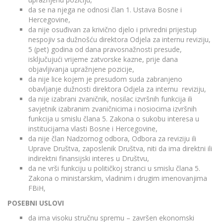
da se na njega ne odnosi član 1. Ustava Bosne i
Hercegovine,
da nije osuđivan za krivično djelo i privredni prijestup
nespojiv sa dužnošću direktora Odjela za internu reviziju,
5 (pet) godina od dana pravosnažnosti presude,
isključujući vrijeme zatvorske kazne, prije dana
objavljivanja upražnjene pozicije,
da nije lice kojem je presudom suda zabranjeno
obavljanje dužnosti direktora Odjela za internu reviziju,
da nije izabrani zvaničnik, nosilac izvršnih funkcija ili
savjetnik izabranim zvaničnicima i nosiocima izvršnih
funkcija u smislu člana 5. Zakona o sukobu interesa u
institucijama vlasti Bosne i Hercegovine,
da nije član Nadzornog odbora, Odbora za reviziju ili
Uprave Društva, zaposlenik Društva, niti da ima direktni ili
indirektni finansijski interes u Društvu,
da ne vrši funkciju u političkoj stranci u smislu člana 5.
Zakona o ministarskim, vladinim i drugim imenovanjima
FBiH,
POSEBNI USLOVI
da ima visoku stručnu spremu – završen ekonomski