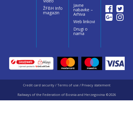
Video
Javne
ŽFBH Info
nabavke –
magazin
Arhiva
Web linkovi
Drugi o
nama
Credit card security / Terms of use / Privacy statement
Railways of the Federation of Bosnia and Herzegovina ©2026