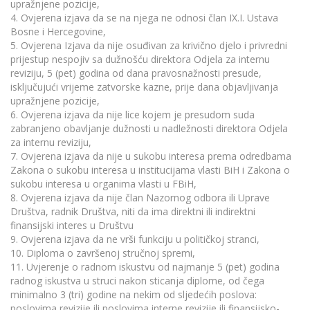
upražnjene pozicije,
4. Ovjerena izjava da se na njega ne odnosi član IX.I. Ustava
Bosne i Hercegovine,
5. Ovjerena Izjava da nije osuđivan za krivično djelo i privredni
prijestup nespojiv sa dužnošću direktora Odjela za internu
reviziju, 5 (pet) godina od dana pravosnažnosti presude,
isključujući vrijeme zatvorske kazne, prije dana objavljivanja
upražnjene pozicije,
6. Ovjerena izjava da nije lice kojem je presudom suda
zabranjeno obavljanje dužnosti u nadležnosti direktora Odjela
za internu reviziju,
7. Ovjerena izjava da nije u sukobu interesa prema odredbama
Zakona o sukobu interesa u institucijama vlasti BiH i Zakona o
sukobu interesa u organima vlasti u FBiH,
8. Ovjerena izjava da nije član Nazornog odbora ili Uprave
Društva, radnik Društva, niti da ima direktni ili indirektni
finansijski interes u Društvu
9. Ovjerena izjava da ne vrši funkciju u političkoj stranci,
10. Diploma o završenoj stručnoj spremi,
11. Uvjerenje o radnom iskustvu od najmanje 5 (pet) godina
radnog iskustva u struci nakon sticanja diplome, od čega
minimalno 3 (tri) godine na nekim od sljedećih poslova:
poslovima revizije ili poslovima interne revizije ili finansijsko-