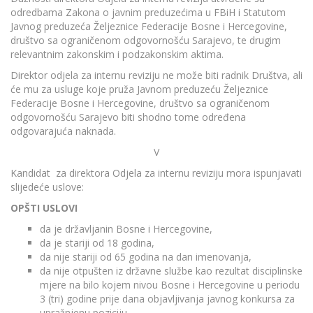
odredbama Zakona o javnim preduzećima u FBiH i Statutom
Javnog preduzeća Željeznice Federacije Bosne i Hercegovine,
društvo sa ograničenom odgovornošću Sarajevo, te drugim
relevantnim zakonskim i podzakonskim aktima.
Direktor odjela za internu reviziju ne može biti radnik Društva, ali
će mu za usluge koje pruža Javnom preduzeću Željeznice
Federacije Bosne i Hercegovine, društvo sa ograničenom
odgovornošću Sarajevo biti shodno tome određena
odgovarajuća naknada.
V
Kandidat za direktora Odjela za internu reviziju mora ispunjavati
slijedeće uslove:
OPŠTI USLOVI
da je državljanin Bosne i Hercegovine,
da je stariji od 18 godina,
da nije stariji od 65 godina na dan imenovanja,
da nije otpušten iz državne službe kao rezultat disciplinske
mjere na bilo kojem nivou Bosne i Hercegovine u periodu
3 (tri) godine prije dana objavljivanja javnog konkursa za
upražnjenu poziciju,