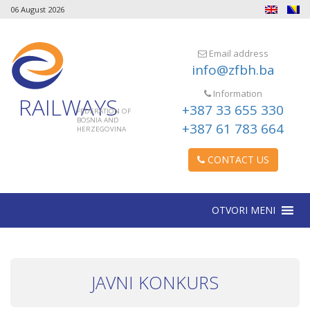
06 August 2026
Email address
info@zfbh.ba
Information
RAILWAYS
+387 33 655 330
FEDERATION OF
BOSNIA AND
+387 61 783 664
HERZEGOVINA
CONTACT US
OTVORI MENI
JAVNI KONKURS