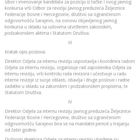
Izbor i imenovanje kandidata za poziciju iz tačke I ovog javnog
konkursa vrši Odbor za reviziju Javnog preduzeća Željeznice
Federacije Bosne i Hercegovine, društvo sa ograničenom
odgovornošću Sarajevo, na osnovu objavljenog javnog
konkursa u skladu sa uslovima utvrđenim zakonskim,
podzakonskim aktima i Statutom Društva.
III
Kratak opis poslova:
Direktor Odjela za internu reviziju uspostavlja i koordinira radom
Odjela za internu reviziju, organizuje rad zaposlenika Odjela za
internu reviziju, vrši kontrolu rada revizora i učestvuje u radu
interne revizije iz svoje oblasti, obavlja i druge poslove i radne
zadatke u skladu sa zakonskim i podzakonskim propisima, te
Statutom Društva.
IV
Direktor Odjela za internu reviziju Javnog preduzeća Željeznice
Federacije Bosne i Hercegovine, društvo sa ograničenom
odgovornošću Sarajevo bira se na mandatni period u trajanju
od četiri godine.
Dužnosti direktora Odjela za internu reviziju utvrđene su