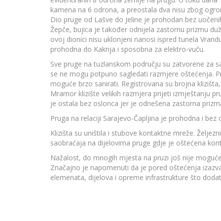
kamena na 6 odrona, a preostala dva nisu zbog ogromn
Dio pruge od Lašve do Jeline je prohodan bez uočeni
Žepče, bujica je također odnijela zastornu prizmu duž
ovoj dionici nisu uklonjeni nanosi ispred tunela Vrand
prohodna do Kaknja i sposobna za elektro-vuču.
Sve pruge na tuzlanskom području su zatvorene za s
se ne mogu potpuno sagledati razmjere oštećenja. P
moguće brzo sanirati. Registrovana su brojna klizišta,
Mramor klizište velikih razmjera prijeti izmještanju p
je ostala bez oslonca jer je odnešena zastorna prizm
Pruga na relaciji Sarajevo-Čapljina je prohodna i be
Klizišta su uništila i stubove kontaktne mreže. Želje
saobraćaja na dijelovima pruge gdje je oštećena kon
Nažalost, do mnogih mjesta na pruzi još nije moguće
Značajno je napomenuti da je pored oštećenja izazva
elemenata, dijelova i opreme infrastrukture što doda