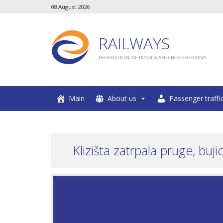
08 August 2026
RAILWAYS
FEDERATION OF BOSNIA AND HERZEGOVINA
Main
About us
Passenger traffi
Klizišta zatrpala pruge, buj