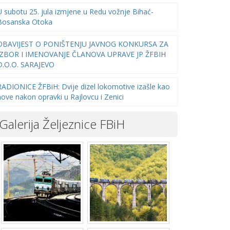
U subotu 25. jula izmjene u Redu vožnje Bihać-
Bosanska Otoka
OBAVIJEST O PONIŠTENJU JAVNOG KONKURSA ZA
IZBOR I IMENOVANJE ČLANOVA UPRAVE JP ŽFBIH
D.O.O. SARAJEVO
RADIONICE ŽFBiH: Dvije dizel lokomotive izašle kao
nove nakon opravki u Rajlovcu i Zenici
Galerija Željeznice FBiH