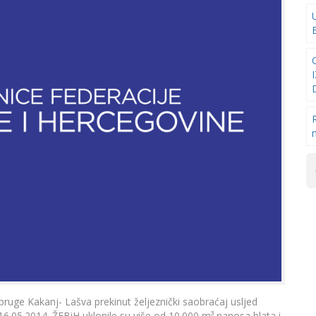
pruge Kakanj- Lašva prekinut željeznički saobraćaj usljed
6.05.2014. ŽFBiH uklonile su više od 10.000 m³ nanosa blata i