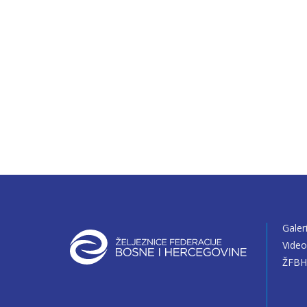
Galer
Vide
ŽFBH