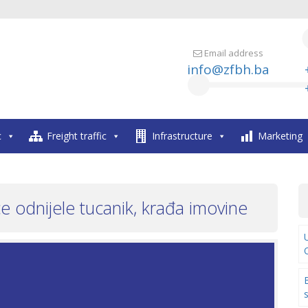
Email address
info@zfbh.ba
c
Freight traffic
Infrastructure
Marketing
ice odnijele tucanik, krađa imovine