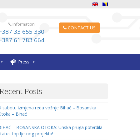
Information
CONTACT US
+387 33 655 330
+387 61 783 664
Press
Recent Posts
U subotu izmjena reda vožnje Bihać – Bosanska
Otoka – Bihać
BIHAĆ – BOSANSKA OTOKA: Unska pruga potvrdila
status top ljetnog projekta!