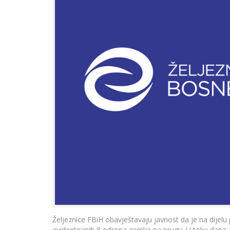
Željeznice FBiH obavještavaju javnost da je na dijelu 
evidentiranih 8 odrona zemlje na prugu. U toku dana 1