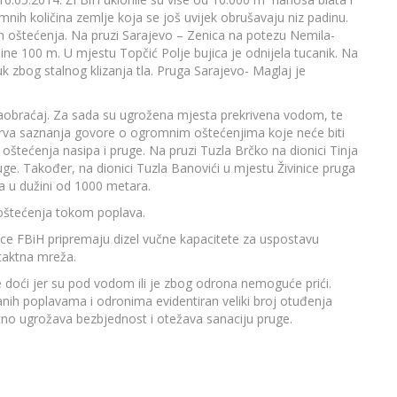
ih količina zemlje koja se još uvijek obrušavaju niz padinu.
h oštećenja. Na pruzi Sarajevo – Zenica na potezu Nemila-
ine 100 m. U mjestu Topčić Polje bujica je odnijela tucanik. Na
uk zbog stalnog klizanja tla. Pruga Sarajevo- Maglaj je
aobraćaj. Za sada su ugrožena mjesta prekrivena vodom, te
rva saznanja govore o ogromnim oštećenjima koje neće biti
 oštećenja nasipa i pruge. Na pruzi Tuzla Brčko na dionici Tinja
ruge. Također, na dionici Tuzla Banovići u mjestu Živinice pruga
a u dužini od 1000 metara.
z oštećenja tokom poplava.
znice FBiH pripremaju dizel vučne kapacitete za uspostavu
taktna mreža.
 doći jer su pod vodom ili je zbog odrona nemoguće prići.
nih poplavama i odronima evidentiran veliki broj otuđenja
tno ugrožava bezbjednost i otežava sanaciju pruge.