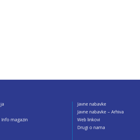
ija
Javne nabavke
o
Javne nabavke – Arhiva
 Info magazin
Web linkovi
Drugi o nama