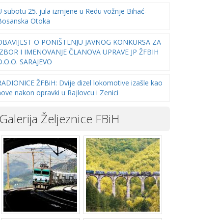
U subotu 25. jula izmjene u Redu vožnje Bihać-
Bosanska Otoka
OBAVIJEST O PONIŠTENJU JAVNOG KONKURSA ZA
IZBOR I IMENOVANJE ČLANOVA UPRAVE JP ŽFBIH
D.O.O. SARAJEVO
RADIONICE ŽFBiH: Dvije dizel lokomotive izašle kao
nove nakon opravki u Rajlovcu i Zenici
Galerija Željeznice FBiH