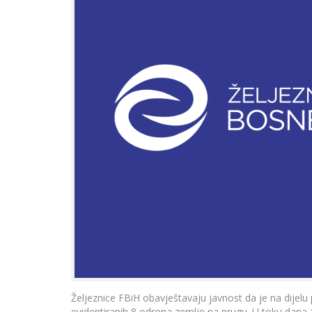
Željeznice FBiH obavještavaju javnost da je na dijelu 
evidentiranih 8 odrona zemlje na prugu. U toku dana 1