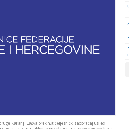
pruge Kakanj- Lašva prekinut željeznički saobraćaj usljed
6.05.2014. ŽFBiH uklonile su više od 10.000 m³ nanosa blata i