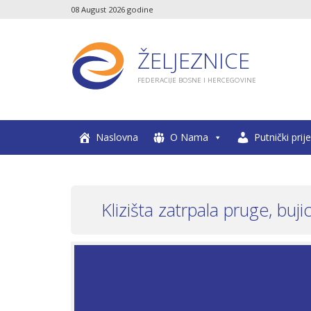
08 August 2026 godine
ŽELJEZNICE
FEDERACIJE BOSNE I HERCEGOVINE
Naslovna
O Nama
Putnički prij
Klizišta zatrpala pruge, buj