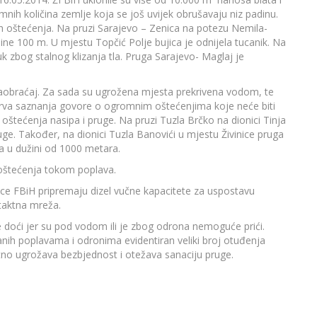
ih količina zemlje koja se još uvijek obrušavaju niz padinu.
h oštećenja. Na pruzi Sarajevo – Zenica na potezu Nemila-
ine 100 m. U mjestu Topčić Polje bujica je odnijela tucanik. Na
uk zbog stalnog klizanja tla. Pruga Sarajevo- Maglaj je
aobraćaj. Za sada su ugrožena mjesta prekrivena vodom, te
rva saznanja govore o ogromnim oštećenjima koje neće biti
 oštećenja nasipa i pruge. Na pruzi Tuzla Brčko na dionici Tinja
ruge. Također, na dionici Tuzla Banovići u mjestu Živinice pruga
a u dužini od 1000 metara.
z oštećenja tokom poplava.
znice FBiH pripremaju dizel vučne kapacitete za uspostavu
taktna mreža.
 doći jer su pod vodom ili je zbog odrona nemoguće prići.
nih poplavama i odronima evidentiran veliki broj otuđenja
tno ugrožava bezbjednost i otežava sanaciju pruge.