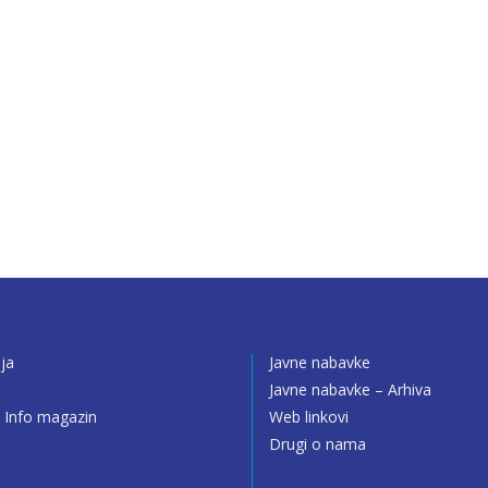
ija
Javne nabavke
o
Javne nabavke – Arhiva
 Info magazin
Web linkovi
Drugi o nama