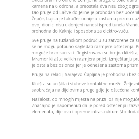
kamena na 6 odrona, a preostala dva nisu zbog ogromn
Dio pruge od Lašve do Jeline je prohodan bez uočeni
Žepče, bujica je također odnijela zastornu prizmu duž
ovoj dionici nisu uklonjeni nanosi ispred tunela Vrand
prohodna do Kaknja i sposobna za elektro-vuču.
Sve pruge na tuzlanskom području su zatvorene za s
se ne mogu potpuno sagledati razmjere oštećenja. P
moguće brzo sanirati. Registrovana su brojna klizišta,
Mramor klizište velikih razmjera prijeti izmještanju p
je ostala bez oslonca jer je odnešena zastorna prizm
Pruga na relaciji Sarajevo-Čapljina je prohodna i be
Klizišta su uništila i stubove kontaktne mreže. Želje
saobraćaja na dijelovima pruge gdje je oštećena kon
Nažalost, do mnogih mjesta na pruzi još nije moguće
Značajno je napomenuti da je pored oštećenja izazva
elemenata, dijelova i opreme infrastrukture što doda