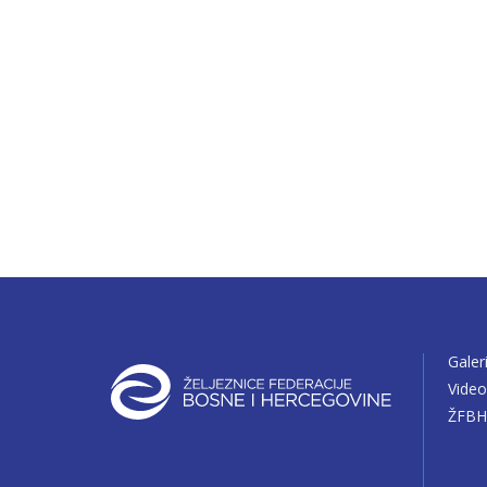
Galer
Vide
ŽFBH