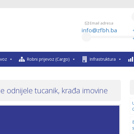
Email adresa
info@zfbh.ba
evoz
Robni prijevoz (Cargo)
Infrastruktura
ice odnijele tucanik, krađa imovine