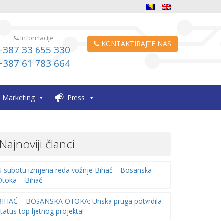
Informacije
KONTAKTIRAJTE NAS
+387 33 655 330
+387 61 783 664
Marketing
Press
Najnoviji članci
U subotu izmjena reda vožnje Bihać – Bosanska
Otoka – Bihać
BIHAĆ – BOSANSKA OTOKA: Unska pruga potvrdila
status top ljetnog projekta!