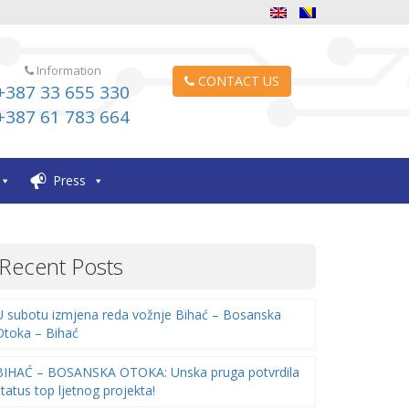
Information
CONTACT US
+387 33 655 330
+387 61 783 664
Press
Recent Posts
U subotu izmjena reda vožnje Bihać – Bosanska
Otoka – Bihać
BIHAĆ – BOSANSKA OTOKA: Unska pruga potvrdila
status top ljetnog projekta!