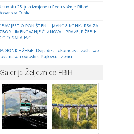
U subotu 25. jula izmjene u Redu vožnje Bihać-
Bosanska Otoka
OBAVIJEST O PONIŠTENJU JAVNOG KONKURSA ZA
IZBOR I IMENOVANJE ČLANOVA UPRAVE JP ŽFBIH
D.O.O. SARAJEVO
RADIONICE ŽFBiH: Dvije dizel lokomotive izašle kao
nove nakon opravki u Rajlovcu i Zenici
Galerija Željeznice FBiH