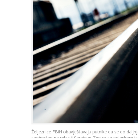
Željeznice FBiH obavještavaju putnike da se do daljn
saobraćao na relaciji Sarajevo-Zenica sa polaskom iz 