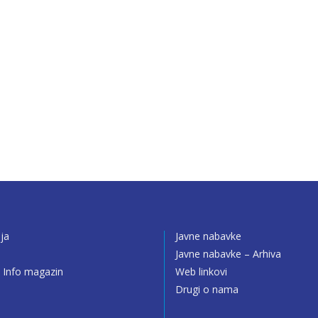
ija
Javne nabavke
o
Javne nabavke – Arhiva
 Info magazin
Web linkovi
Drugi o nama