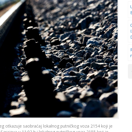
jeg otkazuje saobraćaj lokalnog putničkog voza 2154 koji je
Sarajeva u 11:02 h i lokalnog putničkog voza 2155 koji je