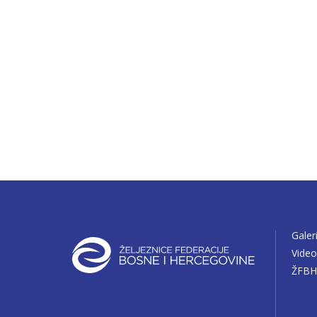
Galer
Vide
ŽFBH