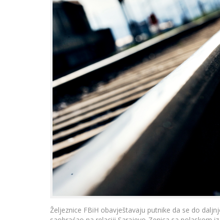
Željeznice FBiH obavještavaju putnike da se do daljn
saobraćao na relaciji Sarajevo-Zenica sa polaskom iz 