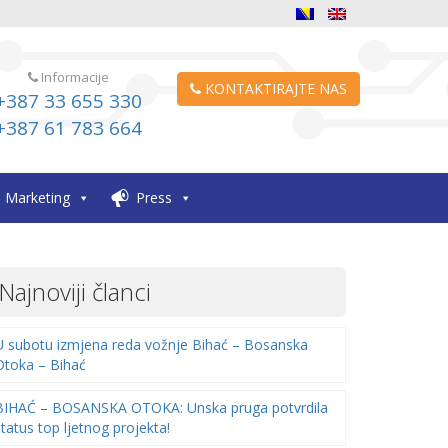
Informacije
KONTAKTIRAJTE NAS
+387 33 655 330
+387 61 783 664
Marketing
Press
Najnoviji članci
U subotu izmjena reda vožnje Bihać – Bosanska
Otoka – Bihać
BIHAĆ – BOSANSKA OTOKA: Unska pruga potvrdila
status top ljetnog projekta!