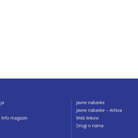
ija
Javne nabavke
o
Javne nabavke – Arhiva
 Info magazin
Web linkovi
Drugi o nama