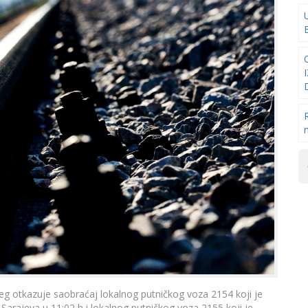
jeg otkazuje saobraćaj lokalnog putničkog voza 2154 koji je
Sarajeva u 11:02 h i lokalnog putničkog voza 2155 koji je