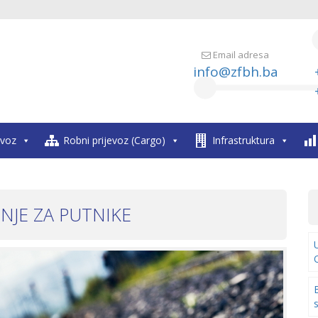
Email adresa
info@zfbh.ba
evoz
Robni prijevoz (Cargo)
Infrastruktura
NJE ZA PUTNIKE