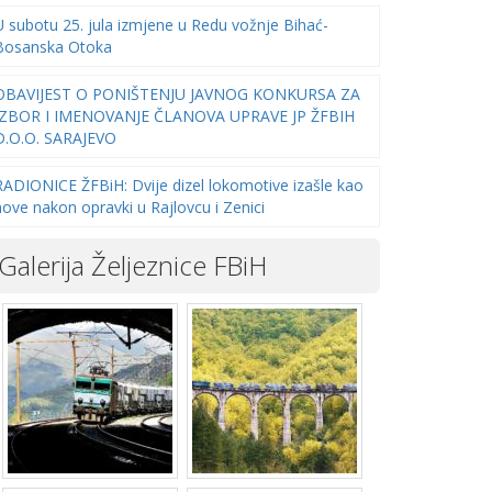
U subotu 25. jula izmjene u Redu vožnje Bihać-
Bosanska Otoka
OBAVIJEST O PONIŠTENJU JAVNOG KONKURSA ZA
IZBOR I IMENOVANJE ČLANOVA UPRAVE JP ŽFBIH
D.O.O. SARAJEVO
RADIONICE ŽFBiH: Dvije dizel lokomotive izašle kao
nove nakon opravki u Rajlovcu i Zenici
Galerija Željeznice FBiH