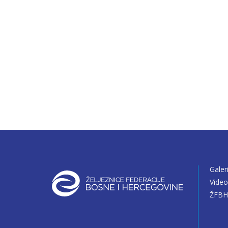
Galer
Vide
ŽFBH