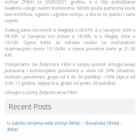
vožnje ŽFBiH za 2020/2021. godinu, a u cilju poboljšanja
kvaliteta usluge našim korisnicima. NEMV pruža putnicima visok
nivo komfora, sigurnu i ugodnu vožnju, u šta će se putnici i sami
uvjeriti.
Svakog dana voz kreće iz Maglaja u 06:01h, a u Sarajevo stiže u
08:43h. Iz Sarajeva voz polazi u 16:30h, a u Maglaj stiže u
19:12h. Cijena karte za odraslu osobu sa uračunatom
rezervacijom iznosi 13,10KM, a cijena povratne karte je 21,30
KM.
Podsjećamo da Željeznice FBiH u svojoj ponudi omogućavaju
putnicima i komercijalne povlastice u visini od 30% (studenti,
novinari, penzioneri, grupe od 6 do 30 putnika) i 50% (djeca od
4 do 12 godina, slijepa lica, grupe od preko 30 putnika).
Uživajte u vožnji Željeznicama FBiH
Recent Posts
U subotu izmjena reda vožnje Bihać – Bosanska Otoka –
Bihać