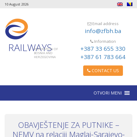
10 August 2026
Email address
info@zfbh.ba
Information
RAILWAYS
+387 33 655 330
FEDERATION OF
BOSNIA AND
+387 61 783 664
HERZEGOVINA
CONTACT US
OTVORI MENI
OBAVJEŠTENJE ZA PUTNIKE –
NEMV na relaciji Maglaj-Sarajevo-