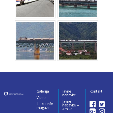
Galerija
Javne
Kontakt
nabavke
Video
Javne
ŽFBH Info
nabavke –
magazin
Arhiva