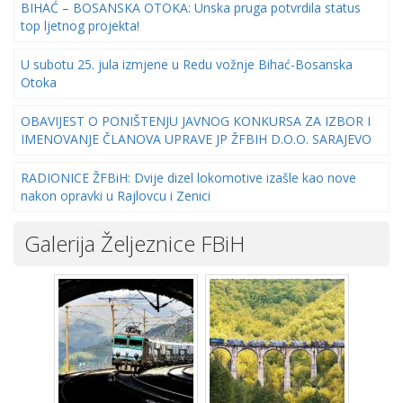
BIHAĆ – BOSANSKA OTOKA: Unska pruga potvrdila status
top ljetnog projekta!
U subotu 25. jula izmjene u Redu vožnje Bihać-Bosanska
Otoka
OBAVIJEST O PONIŠTENJU JAVNOG KONKURSA ZA IZBOR I
IMENOVANJE ČLANOVA UPRAVE JP ŽFBIH D.O.O. SARAJEVO
RADIONICE ŽFBiH: Dvije dizel lokomotive izašle kao nove
nakon opravki u Rajlovcu i Zenici
Galerija Željeznice FBiH