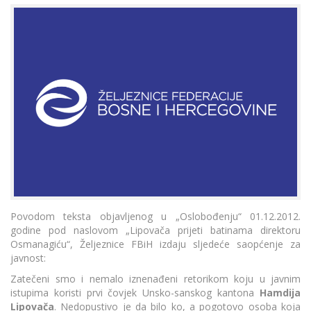
Povodom teksta objavljenog u „Oslobođenju“ 01.12.2012.
godine pod naslovom „Lipovača prijeti batinama direktoru
Osmanagiću“, Željeznice FBiH izdaju sljedeće saopćenje za
javnost:
Zatečeni smo i nemalo iznenađeni retorikom koju u javnim
istupima koristi prvi čovjek Unsko-sanskog kantona
Hamdija
Lipovača
. Nedopustivo je da bilo ko, a pogotovo osoba koja