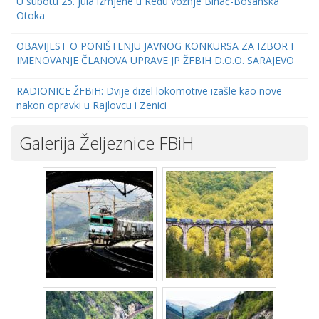
U subotu 25. jula izmjene u Redu vožnje Bihać-Bosanska
Otoka
OBAVIJEST O PONIŠTENJU JAVNOG KONKURSA ZA IZBOR I
IMENOVANJE ČLANOVA UPRAVE JP ŽFBIH D.O.O. SARAJEVO
RADIONICE ŽFBiH: Dvije dizel lokomotive izašle kao nove
nakon opravki u Rajlovcu i Zenici
Galerija Željeznice FBiH