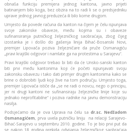
obnaša funkciju premijera jednog kantona, javno prijeti
batinanjem bilo koga, bez obzira na to radi li se o predsjedniku
uprave jednog javnog preduzeća ili bilo kome drugom.
Umjesto da povede računa da kanton na čijem je čelu ispunjava
svoje zakonske obaveze, među kojima su i obaveze
sufinansiranja putničkog željezničkog saobraćaja, zbog čijeg
izostanka je i došlo do gašenja linija Bihać-Bosanski Novi,
premijer Lipovača poziva željezničare da pruže Osmanagiću
„pravi krajiški odgovor i namlate ga na protestima u Sarajevu“.
Pravi krajiški odgovor trebao bi biti da će Unsko-sanski kanton
biti prvi među kantonima koji će početi ispunjavati svoju
zakonsku obavezu i tako dati primjer drugim kantonima kako se
brine o dobrobiti ljudi koji žive na tom području. Umjesto toga,
premijer Lipovača ističe da „se ne radi o novcu, nego o principu,
jer ni drugi kantoni ne sufinansiraju željezničke linije koje su
jednako neprofitabilne“ i poziva radnike na javnu demonstraciju
nasilja.
Podsjećamo da je ova Uprava na čelu sa
dr.sc. Nedžadom
Osmanagićem
, prva uvela putničku liniju na relaciji Sarajevo-
Bihać-Sarajevo u septembru 2010. godine. To je bio prvi put da
se nakon 18 godina prekida odvijanja željezničkog saobraćaja