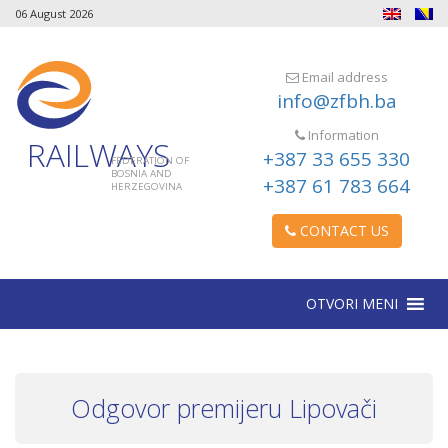
06 August 2026
Email address
info@zfbh.ba
Information
RAILWAYS
+387 33 655 330
FEDERATION OF
BOSNIA AND
+387 61 783 664
HERZEGOVINA
CONTACT US
OTVORI MENI
Odgovor premijeru Lipovači