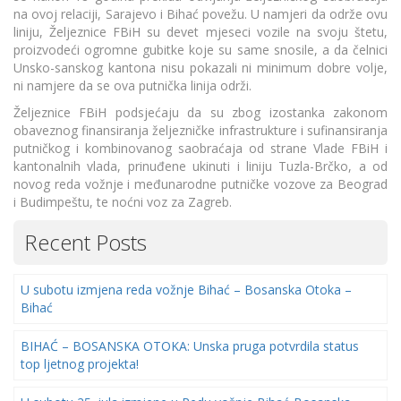
na ovoj relaciji, Sarajevo i Bihać povežu. U namjeri da održe ovu
liniju, Željeznice FBiH su devet mjeseci vozile na svoju štetu,
proizvodeći ogromne gubitke koje su same snosile, a da čelnici
Unsko-sanskog kantona nisu pokazali ni minimum dobre volje,
ni namjere da se ova putnička linija održi.
Željeznice FBiH podsjećaju da su zbog izostanka zakonom
obaveznog finansiranja željezničke infrastrukture i sufinansiranja
putničkog i kombinovanog saobraćaja od strane Vlade FBiH i
kantonalnih vlada, prinuđene ukinuti i liniju Tuzla-Brčko, a od
novog reda vožnje i međunarodne putničke vozove za Beograd
i Budimpeštu, te noćni voz za Zagreb.
Recent Posts
U subotu izmjena reda vožnje Bihać – Bosanska Otoka –
Bihać
BIHAĆ – BOSANSKA OTOKA: Unska pruga potvrdila status
top ljetnog projekta!