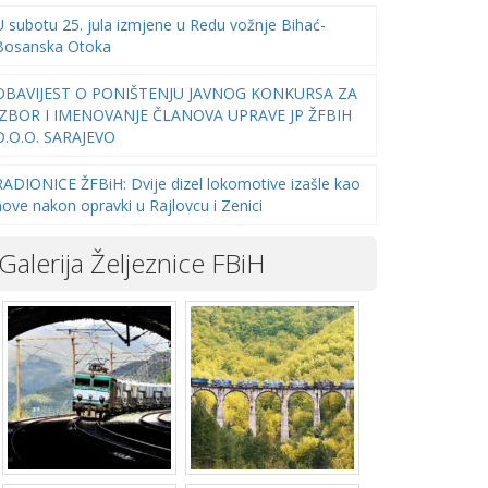
U subotu 25. jula izmjene u Redu vožnje Bihać-
Bosanska Otoka
OBAVIJEST O PONIŠTENJU JAVNOG KONKURSA ZA
IZBOR I IMENOVANJE ČLANOVA UPRAVE JP ŽFBIH
D.O.O. SARAJEVO
RADIONICE ŽFBiH: Dvije dizel lokomotive izašle kao
nove nakon opravki u Rajlovcu i Zenici
Galerija Željeznice FBiH