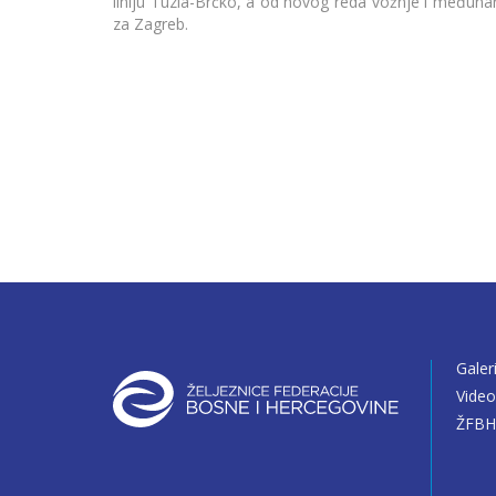
liniju Tuzla-Brčko, a od novog reda vožnje i međun
za Zagreb.
Galer
Vide
ŽFBH