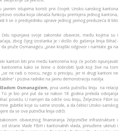
 javnim istupima koristi prvi čovjek Unsko-sanskog kantona
ogotovo osoba koja obnaša funkciju premijera jednog kantona,
adi li se o predsjedniku uprave jednog javnog preduzeća ili bilo
čelu ispunjava svoje zakonske obaveze, među kojima su i
ćaja, zbog čijeg izostanka je i došlo do gašenja linija Bihać-
e da pruže Osmanagiću „pravi krajiški odgovor i namlate ga na
ski kanton biti prvi među kantonima koji će početi ispunjavati
 kantonima kako se brine o dobrobiti ljudi koji žive na tom
„se ne radi o novcu, nego o principu, jer ni drugi kantoni ne
itabilne“ i poziva radnike na javnu demonstraciju nasilja.
Nedžadom Osmanagićem
, prva uvela putničku liniju na relaciji
 To je bio prvi put da se nakon 18 godina prekida odvijanja
Bihać povežu. U namjeri da održe ovu liniju, Željeznice FBiH su
omne gubitke koje su same snosile, a da čelnici Unsko-sanskog
ere da se ova putnička linija održi.
akonom obaveznog finansiranja željezničke infrastrukture i
od strane Vlade FBiH i kantonalnih vlada, prinuđene ukinuti i