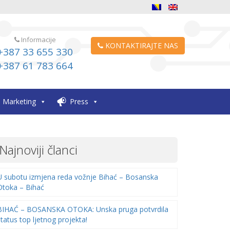
Informacije
KONTAKTIRAJTE NAS
+387 33 655 330
+387 61 783 664
Marketing
Press
Najnoviji članci
U subotu izmjena reda vožnje Bihać – Bosanska
Otoka – Bihać
BIHAĆ – BOSANSKA OTOKA: Unska pruga potvrdila
status top ljetnog projekta!