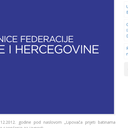
12.2012. godine pod naslovom „Lipovača prijeti batinama
će saopćenje za javnost: