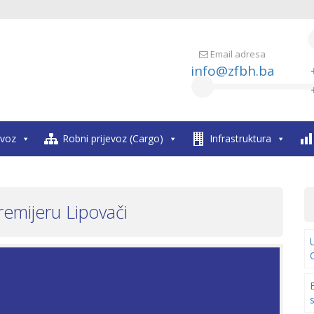
Email adresa
info@zfbh.ba
evoz
Robni prijevoz (Cargo)
Infrastruktura
emijeru Lipovači