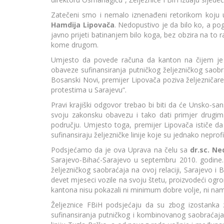
Zatečeni smo i nemalo iznenađeni retorikom koju u
Hamdija Lipovača
. Nedopustivo je da bilo ko, a p
javno prijeti batinanjem bilo koga, bez obzira na to r
kome drugom.
Umjesto da povede računa da kanton na čijem je 
obaveze sufinansiranja putničkog željezničkog saobra
Bosanski Novi, premijer Lipovača poziva željezničar
protestima u Sarajevu“.
Pravi krajiški odgovor trebao bi biti da će Unsko-san
svoju zakonsku obavezu i tako dati primjer drugim
području. Umjesto toga, premijer Lipovača ističe da 
sufinansiraju željezničke linije koje su jednako neprof
Podsjećamo da je ova Uprava na čelu sa
dr.sc. 
Sarajevo-Bihać-Sarajevo u septembru 2010. godine.
željezničkog saobraćaja na ovoj relaciji, Sarajevo i 
devet mjeseci vozile na svoju štetu, proizvodeći ogr
kantona nisu pokazali ni minimum dobre volje, ni namj
Željeznice FBiH podsjećaju da su zbog izostanka z
sufinansiranja putničkog i kombinovanog saobraćaja 