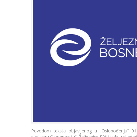
Povodom teksta objavljenog u „Oslobođenju“ 01.
direktoru Osmanagiću“, Željeznice FBiH izdaju sljede