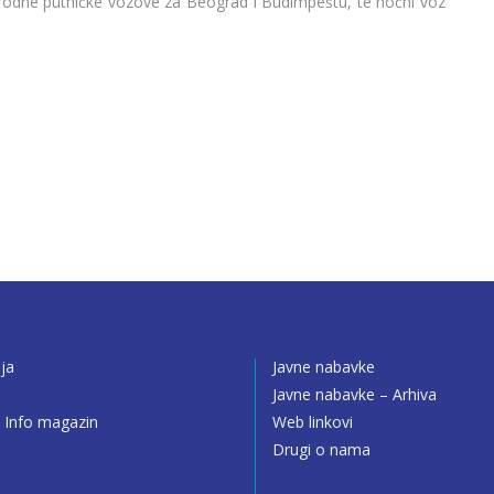
arodne putničke vozove za Beograd i Budimpeštu, te noćni voz
ija
Javne nabavke
o
Javne nabavke – Arhiva
 Info magazin
Web linkovi
Drugi o nama