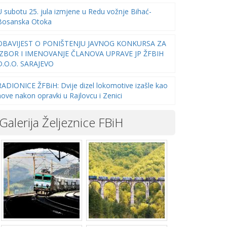
U subotu 25. jula izmjene u Redu vožnje Bihać-
Bosanska Otoka
OBAVIJEST O PONIŠTENJU JAVNOG KONKURSA ZA
IZBOR I IMENOVANJE ČLANOVA UPRAVE JP ŽFBIH
D.O.O. SARAJEVO
RADIONICE ŽFBiH: Dvije dizel lokomotive izašle kao
nove nakon opravki u Rajlovcu i Zenici
Galerija Željeznice FBiH