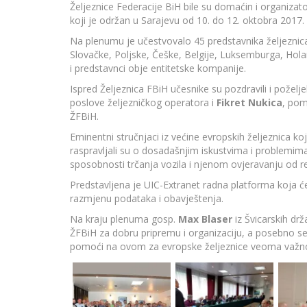
Željeznice Federacije BiH bile su domaćin i organiza
koji je održan u Sarajevu od 10. do 12. oktobra 2017.
Na plenumu je učestvovalo 45 predstavnika željeznica
Slovačke, Poljske, Češke, Belgije, Luksemburga, Hola
i predstavnci obje entitetske kompanije.
Ispred Željeznica FBiH učesnike su pozdravili i poželj
poslove željezničkog operatora i
Fikret Nukica
, pom
ŽFBiH.
Eminentni stručnjaci iz većine evropskih željeznica koj
raspravljali su o dosadašnjim iskustvima i problemim
sposobnosti trčanja vozila i njenom ovjeravanju od rel
Predstavljena je UIC-Extranet radna platforma koja ć
razmjenu podataka i obavještenja.
Na kraju plenuma gosp.
Max Blaser
iz Švicarskih dr
ŽFBiH za dobru pripremu i organizaciju, a posebno se
pomoći na ovom za evropske željeznice veoma važ