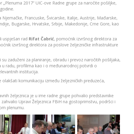
tor „Plenuma 2017“ UIC-ove Radne grupe za naročite pošiljke,
 godine.
 Njemačke, Francuske, Švicarske, Italije, Austrije, Mađarske,
ndije, Bugarske, Hrvatske, Srbije, Makedonije, Crne Gore, kao
eli uspješan rad
Rifat Čabrić
, pomoćnik izvršnog direktora za
oćnik izvršnog direktora za poslove željezničke infrastrukture
i su zaduženi za planiranje, obradu i prevoz naročitih pošiljaka,
a u radu, profilima kao i o međunarodnoj potvrdi o
evantnih institucija.
e olakšati komunikaciju između željezničkih preduzeća,
žavnih željeznica je u ime radne grupe pohvalio predstavnike
 zahvalio Upravi Željeznica FBiH na gostoprimstvu, podršci i
nom plenumu.