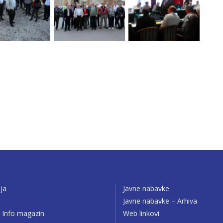
ija
Javne nabavke
o
Javne nabavke – Arhiva
 Info magazin
Web linkovi