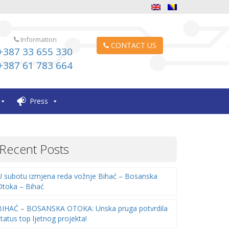
Information
CONTACT US
+387 33 655 330
+387 61 783 664
Press
Recent Posts
U subotu izmjena reda vožnje Bihać – Bosanska
Otoka – Bihać
BIHAĆ – BOSANSKA OTOKA: Unska pruga potvrdila
status top ljetnog projekta!