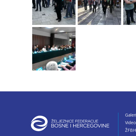
Galer
Vide
ŽFBH