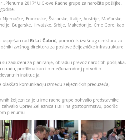
tor „Plenuma 2017“ UIC-ove Radne grupe za naročite pošiljke,
 godine.
 Njemačke, Francuske, Švicarske, Italije, Austrije, Mađarske,
ndije, Bugarske, Hrvatske, Srbije, Makedonije, Crne Gore, kao
eli uspješan rad
Rifat Čabrić
, pomoćnik izvršnog direktora za
oćnik izvršnog direktora za poslove željezničke infrastrukture
i su zaduženi za planiranje, obradu i prevoz naročitih pošiljaka,
a u radu, profilima kao i o međunarodnoj potvrdi o
evantnih institucija.
e olakšati komunikaciju između željezničkih preduzeća,
žavnih željeznica je u ime radne grupe pohvalio predstavnike
 zahvalio Upravi Željeznica FBiH na gostoprimstvu, podršci i
nom plenumu.