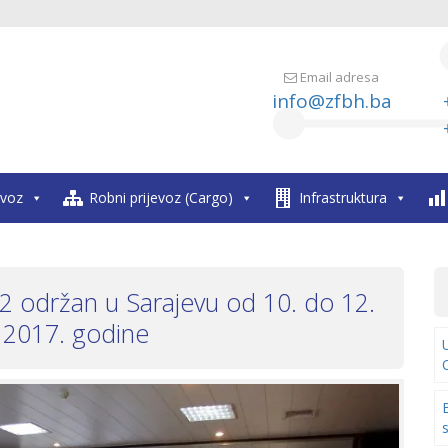
Email adresa
info@zfbh.ba
evoz
Robni prijevoz (Cargo)
Infrastruktura
 održan u Sarajevu od 10. do 12.
 2017. godine