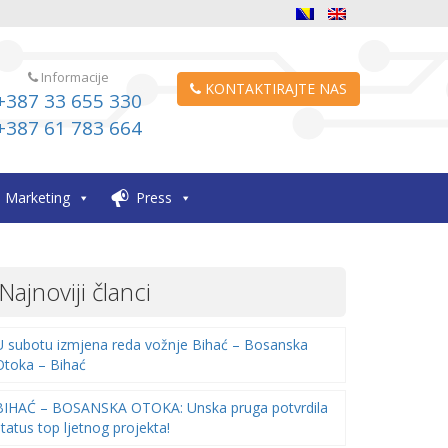
Informacije
KONTAKTIRAJTE NAS
+387 33 655 330
+387 61 783 664
Marketing
Press
Najnoviji članci
U subotu izmjena reda vožnje Bihać – Bosanska
Otoka – Bihać
BIHAĆ – BOSANSKA OTOKA: Unska pruga potvrdila
status top ljetnog projekta!