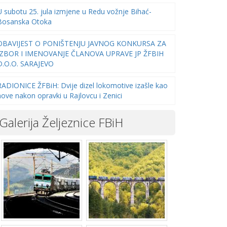
U subotu 25. jula izmjene u Redu vožnje Bihać-
Bosanska Otoka
OBAVIJEST O PONIŠTENJU JAVNOG KONKURSA ZA
IZBOR I IMENOVANJE ČLANOVA UPRAVE JP ŽFBIH
D.O.O. SARAJEVO
RADIONICE ŽFBiH: Dvije dizel lokomotive izašle kao
nove nakon opravki u Rajlovcu i Zenici
Galerija Željeznice FBiH