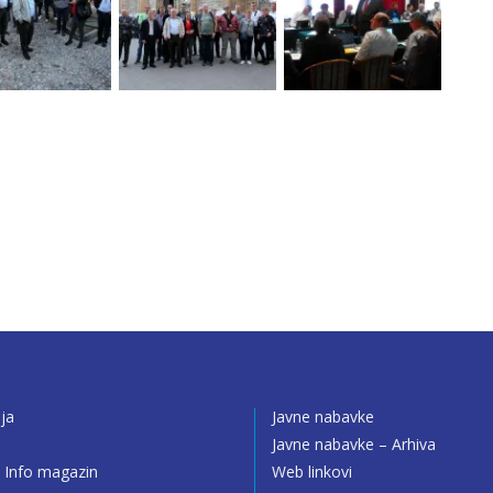
ija
Javne nabavke
o
Javne nabavke – Arhiva
 Info magazin
Web linkovi