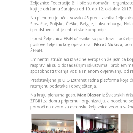
Željeznice Federacije BiH bile su domaćin i organiza
koji je održan u Sarajevu od 10. do 12. oktobra 2017.
Na plenumu je učestvovalo 45 predstavnika željeznica
Slovačke, Poljske, Češke, Belgije, Luksemburga, Hola
i predstavnci obje entitetske kompanije.
Ispred Željeznica FBiH učesnike su pozdravili i poželj
poslove željezničkog operatora i
Fikret Nukica
, pom
ŽFBiH.
Eminentni stručnjaci iz većine evropskih željeznica koj
raspravljali su o dosadašnjim iskustvima i problemim
sposobnosti trčanja vozila i njenom ovjeravanju od rel
Predstavljena je UIC-Extranet radna platforma koja ć
razmjenu podataka i obavještenja.
Na kraju plenuma gosp.
Max Blaser
iz Švicarskih dr
ŽFBiH za dobru pripremu i organizaciju, a posebno se
pomoći na ovom za evropske željeznice veoma važ