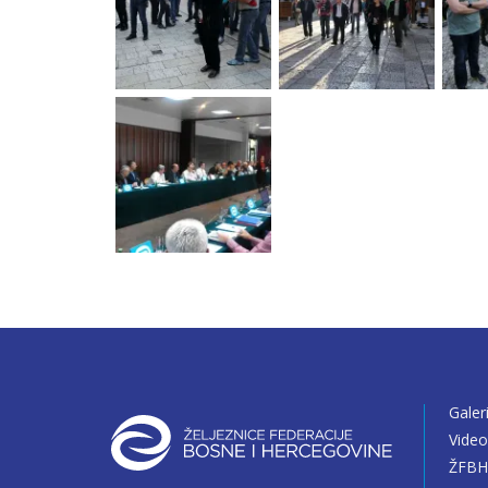
Galer
Vide
ŽFBH