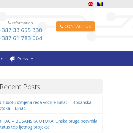
Information
CONTACT US
+387 33 655 330
+387 61 783 664
Press
Recent Posts
U subotu izmjena reda vožnje Bihać – Bosanska
Otoka – Bihać
BIHAĆ – BOSANSKA OTOKA: Unska pruga potvrdila
status top ljetnog projekta!