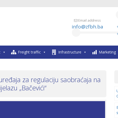
Email address
info@zfbh.ba
c
Freight traffic
Infrastructure
Marketing
ređaja za regulaciju saobraćaja na
jelazu „Bačevići“