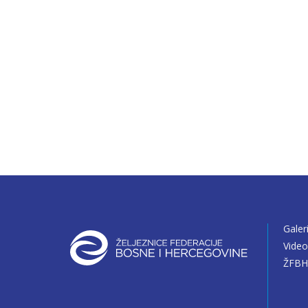
Galer
Vide
ŽFBH