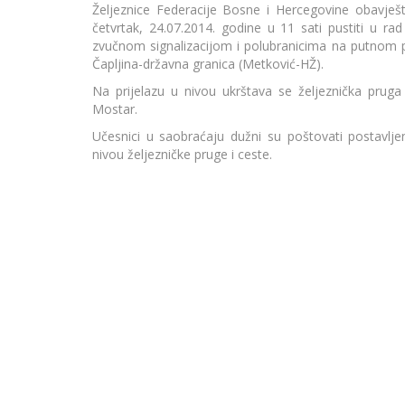
Željeznice Federacije Bosne i Hercegovine obavješ
četvrtak, 24.07.2014. godine u 11 sati pustiti u ra
zvučnom signalizacijom i polubranicima na putnom p
Čapljina-državna granica (Metković-HŽ).
Na prijelazu u nivou ukrštava se željeznička prug
Mostar.
Učesnici u saobraćaju dužni su poštovati postavljen
nivou željezničke pruge i ceste.