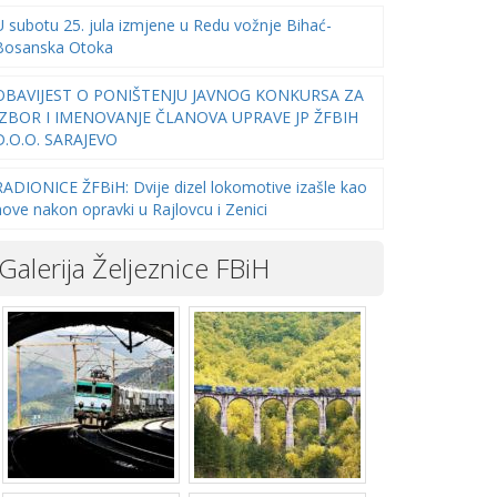
U subotu 25. jula izmjene u Redu vožnje Bihać-
Bosanska Otoka
OBAVIJEST O PONIŠTENJU JAVNOG KONKURSA ZA
IZBOR I IMENOVANJE ČLANOVA UPRAVE JP ŽFBIH
D.O.O. SARAJEVO
RADIONICE ŽFBiH: Dvije dizel lokomotive izašle kao
nove nakon opravki u Rajlovcu i Zenici
Galerija Željeznice FBiH