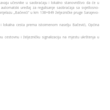
tavaju učesnike u saobraćaju i lokalno stanovništvo da će u
d automatski uređaj za regulisanje saobraćaja sa svjetlosno-
rijelazu „Bačevići“ u km 138+849 željezničke pruge Sarajevo-
a i lokalna cesta prema istoimenom naselju Bačevići, Općina
u cestovnu i željezničku signalizaciju na mjestu ukrštenja u