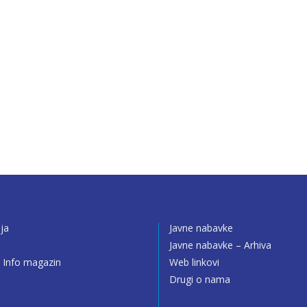
ija
Javne nabavke
o
Javne nabavke – Arhiva
 Info magazin
Web linkovi
Drugi o nama