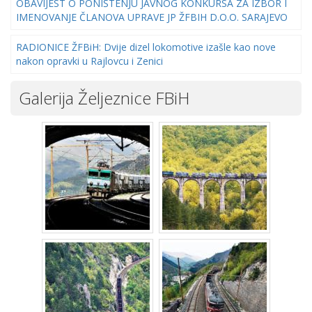
OBAVIJEST O PONIŠTENJU JAVNOG KONKURSA ZA IZBOR I
IMENOVANJE ČLANOVA UPRAVE JP ŽFBIH D.O.O. SARAJEVO
RADIONICE ŽFBiH: Dvije dizel lokomotive izašle kao nove
nakon opravki u Rajlovcu i Zenici
Galerija Željeznice FBiH