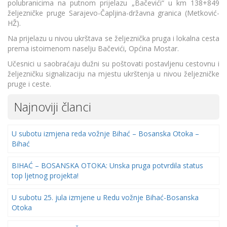
polubranicima na putnom prijelazu „Bačevići“ u km 138+849
željezničke pruge Sarajevo-Čapljina-državna granica (Metković-
HŽ).
Na prijelazu u nivou ukrštava se željeznička pruga i lokalna cesta
prema istoimenom naselju Bačevići, Općina Mostar.
Učesnici u saobraćaju dužni su poštovati postavljenu cestovnu i
željezničku signalizaciju na mjestu ukrštenja u nivou željezničke
pruge i ceste.
Najnoviji članci
U subotu izmjena reda vožnje Bihać – Bosanska Otoka –
Bihać
BIHAĆ – BOSANSKA OTOKA: Unska pruga potvrdila status
top ljetnog projekta!
U subotu 25. jula izmjene u Redu vožnje Bihać-Bosanska
Otoka