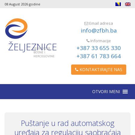
08 August 2026 godine
Email adresa
info@zfbh.ba
Informacije
ŽELJEZNICE
+387 33 655 330
FEDERACIJE
BOSNE I
+387 61 783 664
HERCEGOVINE
KONTAKTIRAJTE NAS
OTVORI MENI
Puštanje u rad automatskog
uređaja za regulaciju saobraćaja