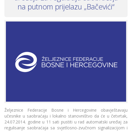
na putnom prijelazu „Bačevići“
Željeznice Federacije Bosne i Hercegovine obavještavaju
učesnike u saobraćaju i lokalno stanovništvo da će u četvrtak,
24.07.2014. godine u 11 sati pustiti u rad automatski uređaj za
regulisanje saobraćaja sa svjetlosno-zvučnom signalizacijom i