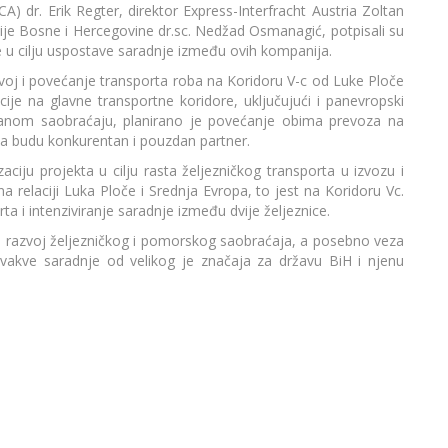
) dr. Erik Regter, direktor Express-Interfracht Austria Zoltan
cije Bosne i Hercegovine dr.sc. Nedžad Osmanagić, potpisali su
 u cilju uspostave saradnje između ovih kompanija.
voj i povećanje transporta roba na Koridoru V-c od Luke Ploče
ije na glavne transportne koridore, uključujući i panevropski
nom saobraćaju, planirano je povećanje obima prevoza na
a budu konkurentan i pouzdan partner.
zaciju projekta u cilju rasta željezničkog transporta u izvozu i
 relaciji Luka Ploče i Srednja Evropa, to jest na Koridoru Vc.
ta i intenziviranje saradnje između dvije željeznice.
U razvoj željezničkog i pomorskog saobraćaja, a posebno veza
 ovakve saradnje od velikog je značaja za državu BiH i njenu