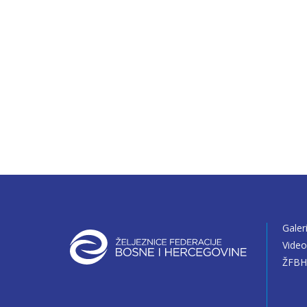
Galer
Vide
ŽFBH