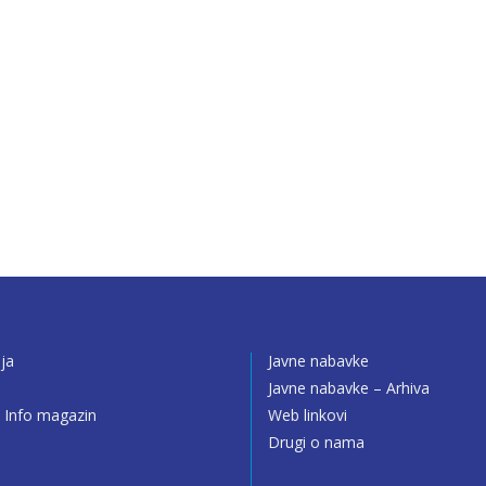
ija
Javne nabavke
o
Javne nabavke – Arhiva
 Info magazin
Web linkovi
Drugi o nama