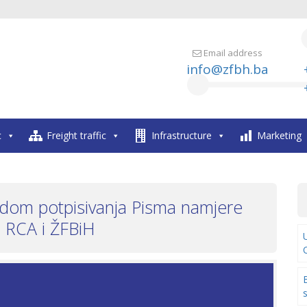
Email address
info@zfbh.ba
c
Freight traffic
Infrastructure
Marketing
dom potpisivanja Pisma namjere
 RCA i ŽFBiH