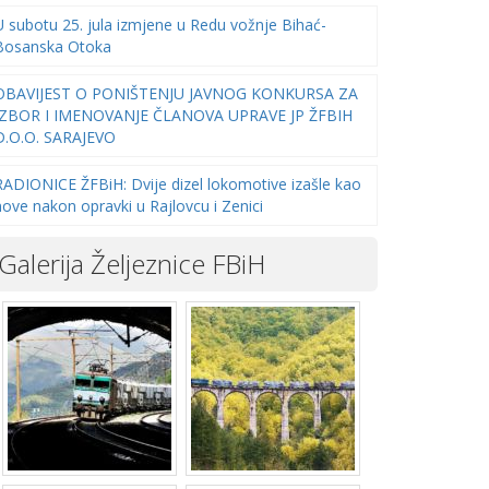
U subotu 25. jula izmjene u Redu vožnje Bihać-
Bosanska Otoka
OBAVIJEST O PONIŠTENJU JAVNOG KONKURSA ZA
IZBOR I IMENOVANJE ČLANOVA UPRAVE JP ŽFBIH
D.O.O. SARAJEVO
RADIONICE ŽFBiH: Dvije dizel lokomotive izašle kao
nove nakon opravki u Rajlovcu i Zenici
Galerija Željeznice FBiH