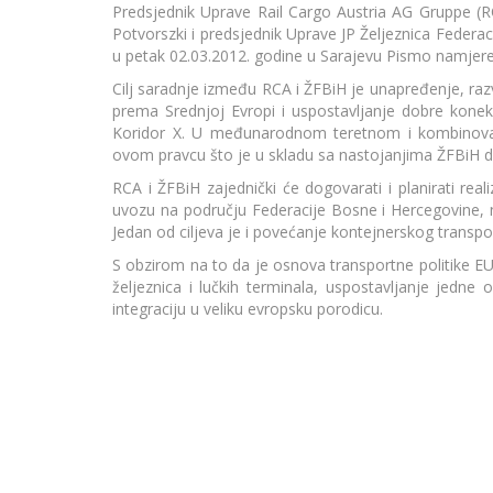
Predsjednik Uprave Rail Cargo Austria AG Gruppe (RCA
Potvorszki i predsjednik Uprave JP Željeznica Federa
u petak 02.03.2012. godine u Sarajevu Pismo namjere
Cilj saradnje između RCA i ŽFBiH je unapređenje, raz
prema Srednjoj Evropi i uspostavljanje dobre konekc
Koridor X. U međunarodnom teretnom i kombinova
ovom pravcu što je u skladu sa nastojanjima ŽFBiH d
RCA i ŽFBiH zajednički će dogovarati i planirati reali
uvozu na području Federacije Bosne i Hercegovine, na
Jedan od ciljeva je i povećanje kontejnerskog transpor
S obzirom na to da je osnova transportne politike E
željeznica i lučkih terminala, uspostavljanje jedne
integraciju u veliku evropsku porodicu.