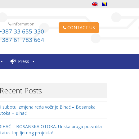
Information
CONTACT US
+387 33 655 330
+387 61 783 664
Press
Recent Posts
U subotu izmjena reda vožnje Bihać – Bosanska
Otoka – Bihać
BIHAĆ – BOSANSKA OTOKA: Unska pruga potvrdila
status top ljetnog projekta!