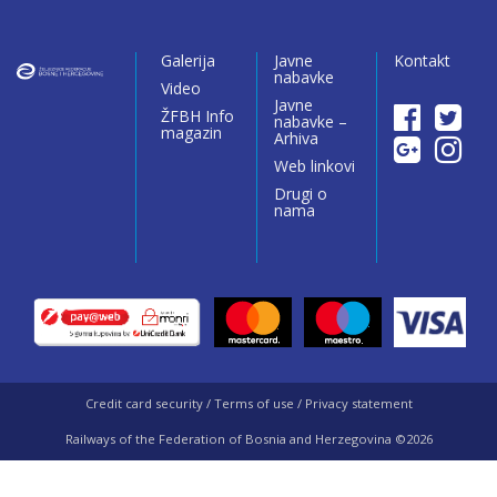
Galerija
Javne
Kontakt
nabavke
Video
Javne
ŽFBH Info
nabavke –
magazin
Arhiva
Web linkovi
Drugi o
nama
Credit card security / Terms of use / Privacy statement
Railways of the Federation of Bosnia and Herzegovina ©2026