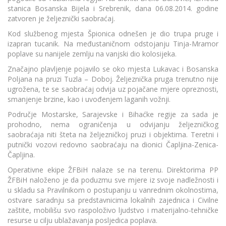
stanica Bosanska Bijela i Srebrenik, dana 06.08.2014. godine
zatvoren je željeznički saobraćaj.
Kod službenog mjesta Špionica odnešen je dio trupa pruge i
izapran tucanik. Na međustaničnom odstojanju Tinja-Mramor
poplave su nanijele zemlju na vanjski dio kolosijeka.
Značajno plavljenje pojavilo se oko mjesta Lukavac i Bosanska
Poljana na pruzi Tuzla – Doboj. Željeznička pruga trenutno nije
ugrožena, te se saobraćaj odvija uz pojačane mjere opreznosti,
smanjenje brzine, kao i uvođenjem laganih vožnji.
Područje Mostarske, Sarajevske i Bihaćke regije za sada je
prohodno, nema ograničenja u odvijanju željezničkog
saobraćaja niti šteta na željezničkoj pruzi i objektima. Teretni i
putnički vozovi redovno saobraćaju na dionici Čapljina-Zenica-
Čapljina.
Operativne ekipe ŽFBiH nalaze se na terenu. Direktorima PP
ŽFBiH naloženo je da poduzmu sve mjere iz svoje nadležnosti i
u skladu sa Pravilnikom o postupanju u vanrednim okolnostima,
ostvare saradnju sa predstavnicima lokalnih zajednica i Civilne
zaštite, mobilišu svo raspoloživo ljudstvo i materijalno-tehničke
resurse u cilju ublažavanja posljedica poplava.