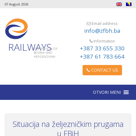
07 August 2026
Email address
info@zfbh.ba
Information
RAILWAYS
+387 33 655 330
FEDERATION OF
BOSNIA AND
+387 61 783 664
HERZEGOVINA
CONTACT US
OTVORI MENI
Situacija na željezničkim prugama
u FBiH