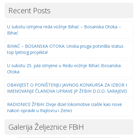
Recent Posts
U subotu izmjena reda vožnje Bihać – Bosanska Otoka –
Bihać
BIHAĆ – BOSANSKA OTOKA: Unska pruga potvrdila status
top ljetnog projekta!
U subotu 25. jula izmjene u Redu vožnje Bihać-Bosanska
Otoka
OBAVIJEST O PONIŠTENJU JAVNOG KONKURSA ZA IZBOR I
IMENOVANJE ČLANOVA UPRAVE JP ŽFBIH D.O.O. SARAJEVO
RADIONICE ŽFBiH: Dvije dizel lokomotive izašle kao nove
nakon opravki u Rajlovcu i Zenici
Galerija Željeznice FBiH