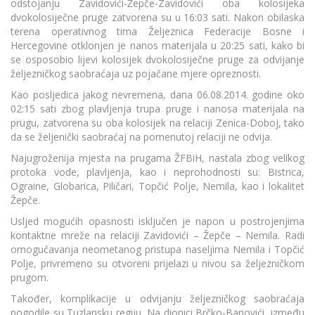
odstojanju Zavidovići-Žepče-Zavidovići oba kolosijeka
dvokolosiječne pruge zatvorena su u 16:03 sati. Nakon obilaska
terena operativnog tima Željeznica Federacije Bosne i
Hercegovine otklonjen je nanos materijala u 20:25 sati, kako bi
se osposobio lijevi kolosijek dvokolosiječne pruge za odvijanje
željezničkog saobraćaja uz pojačane mjere opreznosti.
Kao posljedica jakog nevremena, dana 06.08.2014. godine oko
02:15 sati zbog plavljenja trupa pruge i nanosa materijala na
prugu, zatvorena su oba kolosijek na relaciji Zenica-Doboj, tako
da se željenički saobraćaj na pomenutoj relaciji ne odvija.
Najugroženija mjesta na prugama ŽFBiH, nastala zbog velikog
protoka vode, plavljenja, kao i neprohodnosti su: Bistrica,
Ograine, Globarica, Piličari, Topčić Polje, Nemila, kao i lokalitet
Žepče.
Usljed mogućih opasnosti isključen je napon u postrojenjima
kontaktne mreže na relaciji Zavidovići – Žepče – Nemila. Radi
omogučavanja neometanog pristupa naseljima Nemila i Topčić
Polje, privremeno su otvoreni prijelazi u nivou sa željezničkom
prugom.
Također, komplikacije u odvijanju željezničkog saobraćaja
pogodile su Tuzlansku regiju. Na dionici Brčko-Banovići, između