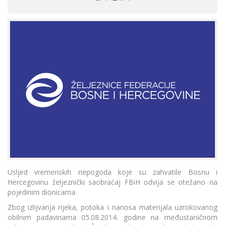
Usljed vremenskih nepogoda koje su zahvatile Bosnu i
Hercegovinu željeznički saobraćaj FBiH odvija se otežano na
pojedinim dionicama.
Zbog izlijvanja rijeka, potoka i nanosa materijala uzrokovanog
obilnim padavinama 05.08.2014. godine na međustaničnom