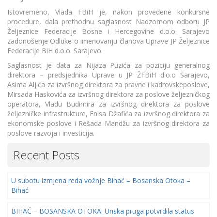
Istovremeno, Vlada FBiH je, nakon provedene konkursne
procedure, dala prethodnu saglasnost Nadzornom odboru JP
Željeznice Federacije Bosne i Hercegovine d.o.o. Sarajevo
zadonošenje Odluke o imenovanju članova Uprave JP Željeznice
Federacije BiH d.o.o. Sarajevo.
Saglasnost je data za Nijaza Puzića za poziciju generalnog
direktora – predsjednika Uprave u JP ŽFBiH d.o.o Sarajevo,
Asima Aljića za izvršnog direktora za pravne i kadrovskeposlove,
Mirsada Haskovića za izvršnog direktora za poslove željezničkog
operatora, Vladu Budimira za izvršnog direktora za poslove
željezničke infrastrukture, Enisa Džafića za izvršnog direktora za
ekonomske poslove i Rešada Mandžu za izvršnog direktora za
poslove razvoja i investicija.
Recent Posts
U subotu izmjena reda vožnje Bihać – Bosanska Otoka –
Bihać
BIHAĆ – BOSANSKA OTOKA: Unska pruga potvrdila status