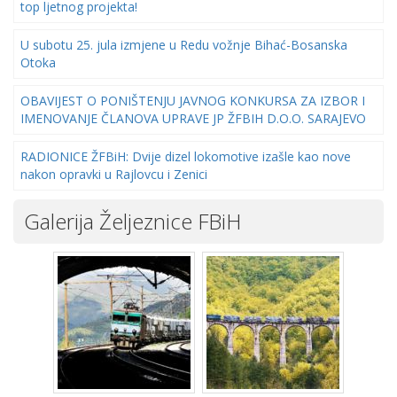
top ljetnog projekta!
U subotu 25. jula izmjene u Redu vožnje Bihać-Bosanska
Otoka
OBAVIJEST O PONIŠTENJU JAVNOG KONKURSA ZA IZBOR I
IMENOVANJE ČLANOVA UPRAVE JP ŽFBIH D.O.O. SARAJEVO
RADIONICE ŽFBiH: Dvije dizel lokomotive izašle kao nove
nakon opravki u Rajlovcu i Zenici
Galerija Željeznice FBiH