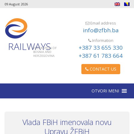
09 August 2026
Email address
info@zfbh.ba
Information
RAILWAYS
+387 33 655 330
FEDERATION OF
BOSNIA AND
+387 61 783 664
HERZEGOVINA
CONTACT US
OTVORI MENI
Vlada FBiH imenovala novu
Upravu ŽFBiH