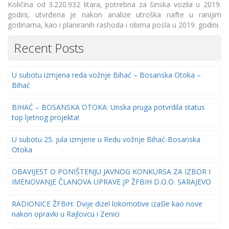
Količina od 3.220.932 litara, potrebna za šinska vozila u 2019.
godini, utvrđena je nakon analize utroška nafte u ranijim
godinama, kao i planiranih rashoda i obima posla u 2019. godini.
Recent Posts
U subotu izmjena reda vožnje Bihać – Bosanska Otoka –
Bihać
BIHAĆ – BOSANSKA OTOKA: Unska pruga potvrdila status
top ljetnog projekta!
U subotu 25. jula izmjene u Redu vožnje Bihać-Bosanska
Otoka
OBAVIJEST O PONIŠTENJU JAVNOG KONKURSA ZA IZBOR I
IMENOVANJE ČLANOVA UPRAVE JP ŽFBIH D.O.O. SARAJEVO
RADIONICE ŽFBiH: Dvije dizel lokomotive izašle kao nove
nakon opravki u Rajlovcu i Zenici