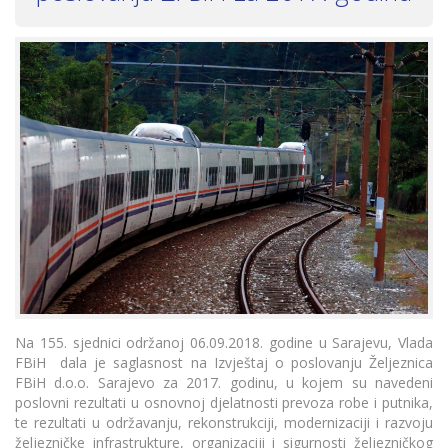
Na 155. sjednici održanoj 06.09.2018. godine u Sarajevu, Vlada
FBiH dala je saglasnost na Izvještaj o poslovanju Željeznica
FBiH d.o.o. Sarajevo za 2017. godinu, u kojem su navedeni
poslovni rezultati u osnovnoj djelatnosti prevoza robe i putnika,
te rezultati u održavanju, rekonstrukciji, modernizaciji i razvoju
željezničke infrastrukture, organizaciji i sigurnosti željezničkog