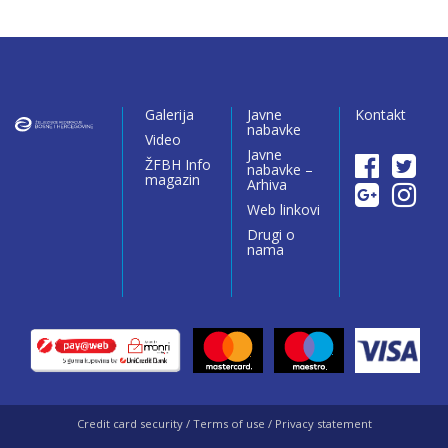
Galerija
Javne
Kontakt
nabavke
Video
Javne
ŽFBH Info
nabavke –
magazin
Arhiva
Web linkovi
Drugi o
nama
Credit card security / Terms of use / Privacy statement