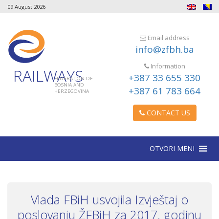
09 August 2026
Email address
info@zfbh.ba
Information
RAILWAYS
+387 33 655 330
FEDERATION OF
BOSNIA AND
+387 61 783 664
HERZEGOVINA
CONTACT US
OTVORI MENI
Vlada FBiH usvojila Izvještaj o
poslovanju ŽFBiH za 2017. godinu