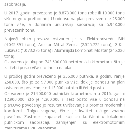
saobraćaja.
U 2017. godini prevezeno je 8.873.000 tona robe ili 10.000 tona
više nego u prethodnoj. U odnosu na plan prevezeno je 23.000
tona više, a dominira unutrašnji saobraćaj sa 5.948.000
prevezenih tona.
Najveći obim prevoza ostvaren je za Elektroprivredu BiH
(4.045.891 tona), Arcelor Mittal Zenica (2.525.725 tona), GIKIL
Lukavac (1.073.276 tona) i Aluminijski kombinat Mostar (245.020
tona).
Ostvareno je ukupno 743.600.000 netotonskih kilometara, što je
za četiri posto više u odnosu na plan.
U prošloj godini prevezeno je 355.000 putnika, a godinu ranije
258.000, što je za 97.000 putnika više, dok je odnosu na plan
ostvareno povećanje od 13.000 putnika ili četiri posto.
Ostvareno je 21.900.000 putničkih kilometara, a u 2016. godini
12.900.000, što je 1.300.000 ili šest posto više u odnosu na
plan.Ovo povećanje je rezultat uvrštavanja u promet modernih i
komfornih Talgo vagona, čime je kvalitet usluge znatno
povećan. Zastarjeli kapaciteti koji su korišteni u lokalnom
putničkom saobraćaju zamijenjeni su elektromotornim
garniturama i RIC vagonima.