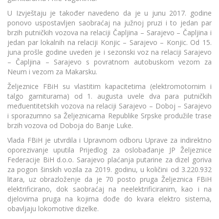
U Izvještaju je također navedeno da je u junu 2017. godine
ponovo uspostavljen saobraćaj na južnoj pruzi i to jedan par
brzih putničkih vozova na relaciji Čapljina – Sarajevo – Čapljina i
jedan par lokalnih na relaciji Konjic – Sarajevo – Konjic. Od 15.
juna prošle godine uveden je i sezonski voz na relaciji Sarajevo
– Čapljina – Sarajevo s povratnom autobuskom vezom za
Neum i vezom za Makarsku.
Željeznice FBiH su vlastitim kapacitetima (elektromotornim i
talgo garniturama) od 1. augusta uvele dva para putničkih
međuentitetskih vozova na relaciji Sarajevo – Doboj – Sarajevo
i sporazumno sa Željeznicama Republike Srpske produžile trase
brzih vozova od Doboja do Banje Luke.
Vlada FBiH je utvrdila i Upravnom odboru Uprave za indirektno
oporezivanje uputila Prijedlog za oslobađanje JP Željeznice
Federacije BiH d.o.o. Sarajevo plaćanja putarine za dizel goriva
za pogon šinskih vozila za 2019. godinu, u količini od 3.220.932
litara, uz obrazloženje da je 70 posto pruga Željeznica FBiH
elektrificirano, dok saobraćaj na neelektrificiranim, kao i na
djelovima pruga na kojima dođe do kvara elektro sistema,
obavljaju lokomotive dizelke.