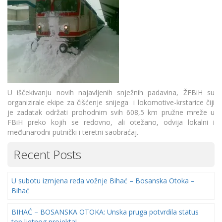
U iščekivanju novih najavljenih snježnih padavina, ŽFBiH su
organizirale ekipe za čišćenje snijega i lokomotive-krstarice čiji
je zadatak održati prohodnim svih 608,5 km pružne mreže u
FBiH preko kojih se redovno, ali otežano, odvija lokalni i
međunarodni putnički i teretni saobraćaj.
Recent Posts
U subotu izmjena reda vožnje Bihać – Bosanska Otoka –
Bihać
BIHAĆ – BOSANSKA OTOKA: Unska pruga potvrdila status
top ljetnog projekta!