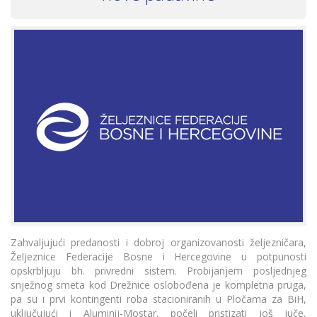
Zahvaljujući predanosti i dobroj organizovanosti željezničara,
Željeznice Federacije Bosne i Hercegovine u potpunosti
opskrbljuju bh. privredni sistem. Probijanjem posljednjeg
snježnog smeta kod Drežnice oslobođena je kompletna pruga,
pa su i prvi kontingenti roba stacioniranih u Pločama za BiH,
uključujući i Aluminij-Mostar, počeli pristizati još juče,