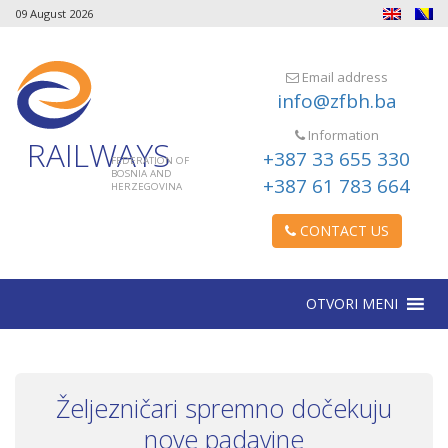
09 August 2026
Email address
info@zfbh.ba
Information
RAILWAYS
+387 33 655 330
FEDERATION OF
BOSNIA AND
+387 61 783 664
HERZEGOVINA
CONTACT US
OTVORI MENI
Željezničari spremno dočekuju
nove padavine