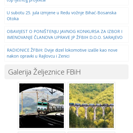
U subotu 25. jula izmjene u Redu vožnje Bihać-Bosanska
Otoka
OBAVIJEST O PONIŠTENJU JAVNOG KONKURSA ZA IZBOR I
IMENOVANJE ČLANOVA UPRAVE JP ŽFBIH D.O.O. SARAJEVO
RADIONICE ŽFBiH: Dvije dizel lokomotive izašle kao nove
nakon opravki u Rajlovcu i Zenici
Galerija Željeznice FBiH