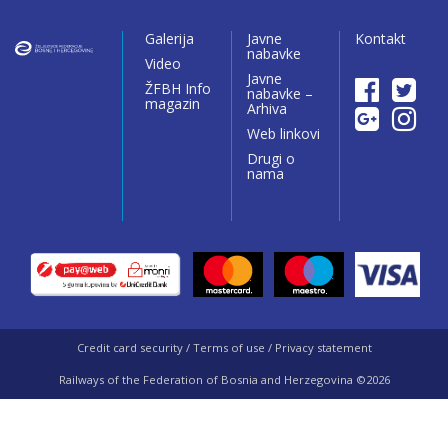
Galerija
Javne
Kontakt
nabavke
Video
Javne
ŽFBH Info
nabavke –
magazin
Arhiva
Web linkovi
Drugi o
nama
Credit card security / Terms of use / Privacy statement
Railways of the Federation of Bosnia and Herzegovina ©2026