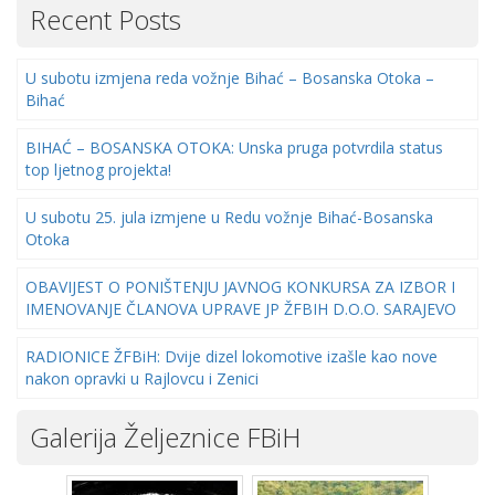
Recent Posts
U subotu izmjena reda vožnje Bihać – Bosanska Otoka –
Bihać
BIHAĆ – BOSANSKA OTOKA: Unska pruga potvrdila status
top ljetnog projekta!
U subotu 25. jula izmjene u Redu vožnje Bihać-Bosanska
Otoka
OBAVIJEST O PONIŠTENJU JAVNOG KONKURSA ZA IZBOR I
IMENOVANJE ČLANOVA UPRAVE JP ŽFBIH D.O.O. SARAJEVO
RADIONICE ŽFBiH: Dvije dizel lokomotive izašle kao nove
nakon opravki u Rajlovcu i Zenici
Galerija Željeznice FBiH