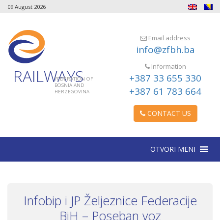
09 August 2026
Email address
info@zfbh.ba
Information
RAILWAYS
+387 33 655 330
FEDERATION OF
BOSNIA AND
+387 61 783 664
HERZEGOVINA
CONTACT US
OTVORI MENI
Infobip i JP Željeznice Federacije
BiH – Poseban voz