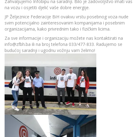
Zahvaljujemo Infobipu na saradnji. Bilo je zadovoljstvo imati vas
na vozu i osjetiti djelić vaše dobre energije.
JP Željeznice Federacije BiH ovakvu vrstu posebnog voza nude
svim potencijalno zainteresovanim kompanijama i posebnim
organizacijama, kako privrednim tako i fizičkim licima.
Za sve informacije i organizaciju možete nas kontaktirati na
info@zfbh.ba
ili na broj telefona 033/477-833. Radujemo se
budućoj saradnji i ugodnu vožnju vam želimo!