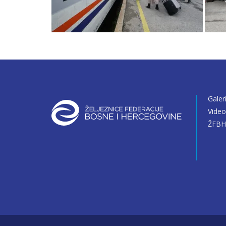
Galer
Vide
ŽFBH