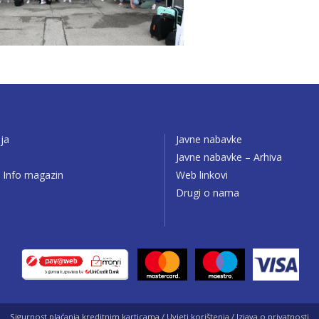
ija
Javne nabavke
o
Javne nabavke – Arhiva
 Info magazin
Web linkovi
Drugi o nama
Sigurnost plaćanja kreditnim karticama / Uvjeti korištenja / Izjava o privatnosti