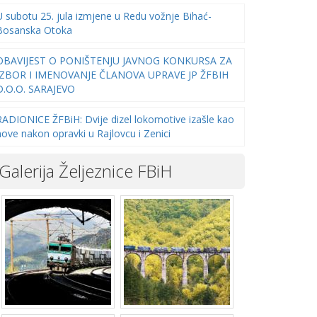
U subotu 25. jula izmjene u Redu vožnje Bihać-
Bosanska Otoka
OBAVIJEST O PONIŠTENJU JAVNOG KONKURSA ZA
IZBOR I IMENOVANJE ČLANOVA UPRAVE JP ŽFBIH
D.O.O. SARAJEVO
RADIONICE ŽFBiH: Dvije dizel lokomotive izašle kao
nove nakon opravki u Rajlovcu i Zenici
Galerija Željeznice FBiH