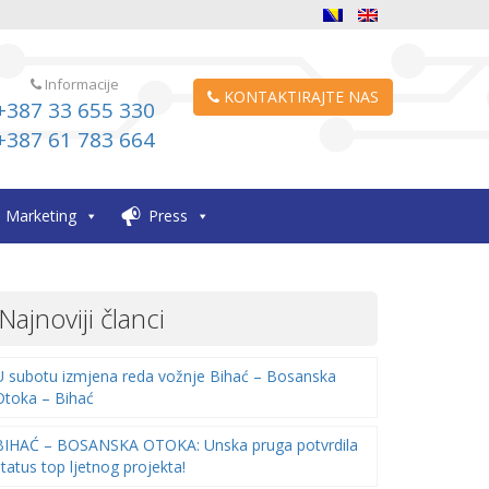
Informacije
KONTAKTIRAJTE NAS
+387 33 655 330
+387 61 783 664
Marketing
Press
Najnoviji članci
U subotu izmjena reda vožnje Bihać – Bosanska
Otoka – Bihać
BIHAĆ – BOSANSKA OTOKA: Unska pruga potvrdila
status top ljetnog projekta!