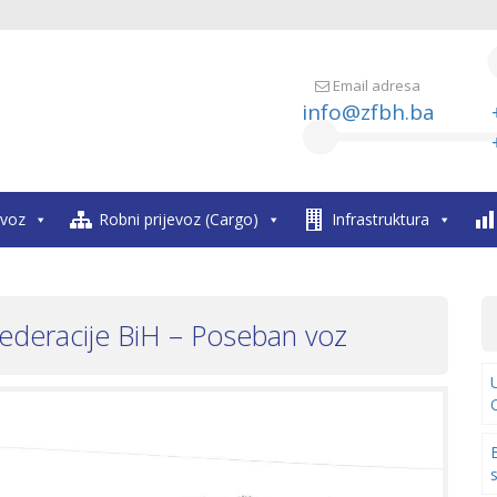
Email adresa
info@zfbh.ba
evoz
Robni prijevoz (Cargo)
Infrastruktura
 Federacije BiH – Poseban voz