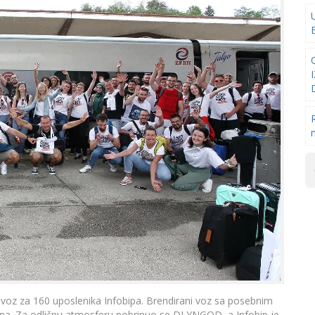
 voz za 160 uposlenika Infobipa. Brendirani voz sa posebnim
ina. Za odličnu atmosferu pobrinuo se DJ YNGOD, a Infobip je