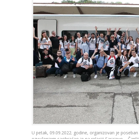
U petak, 09.09.2022. godine, organizovan je poseban
ozvučenjem saobraćao je na relaciji Sarajevo – Čaplj