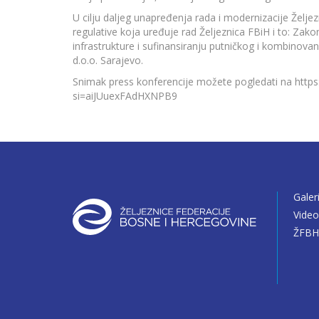
U cilju daljeg unapređenja rada i modernizacije Žel
regulative koja uređuje rad Željeznica FBiH i to: Zak
infrastrukture i sufinansiranju putničkog i kombinovan
d.o.o. Sarajevo.
Snimak press konferencije možete pogledati na htt
si=aiJUuexFAdHXNPB9
Galer
Vide
ŽFBH