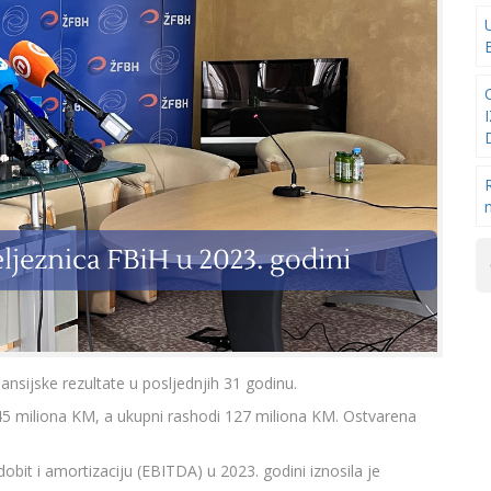
nansijske rezultate u posljednjih 31 godinu.
145 miliona KM, a ukupni rashodi 127 miliona KM. Ostvarena
obit i amortizaciju (EBITDA) u 2023. godini iznosila je