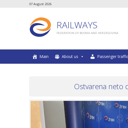
07 August 2026
RAILWAYS
FEDERATION OF BOSNIA AND HERZEGOVINA
Main
About us
Passenger traffi
Ostvarena neto d