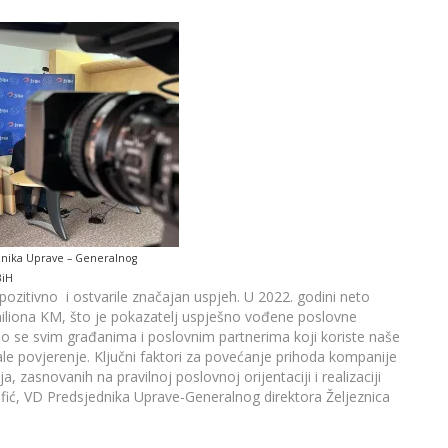
ednika Uprave – Generalnog
BiH
pozitivno i ostvarile značajan uspjeh. U 2022. godini neto
 miliona KM, što je pokazatelj uspješno vođene poslovne
mo se svim građanima i poslovnim partnerima koji koriste naše
le povjerenje. Ključni faktori za povećanje prihoda kompanije
 zasnovanih na pravilnoj poslovnoj orijentaciji i realizaciji
žafić, VD Predsjednika Uprave-Generalnog direktora Željeznica