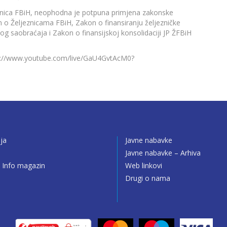
jeznica FBiH, neophodna je potpuna primjena zakonske
on o Željeznicama FBiH, Zakon o finansiranju željezničke
og saobraćaja i Zakon o finansijskoj konsolidaciji JP ŽFBiH
ps://www.youtube.com/live/GaU4GvtAcM0?
ija
Javne nabavke
o
Javne nabavke – Arhiva
 Info magazin
Web linkovi
Drugi o nama