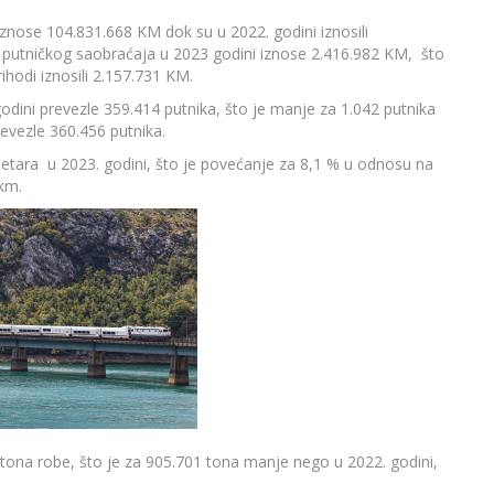
znose 104.831.668 KM dok su u 2022. godini iznosili
d putničkog saobraćaja u 2023 godini iznose 2.416.982 KM, što
hodi iznosili 2.157.731 KM.
odini prevezle 359.414 putnika, što je manje za 1.042 putnika
evezle 360.456 putnika.
metara u 2023. godini, što je povećanje za 8,1 % u odnosu na
 km.
 tona robe, što je za 905.701 tona manje nego u 2022. godini,