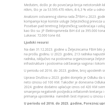
Međutim, došlo je do povećanja broja netotonskih ki
ntkm, što je za 53.595.470 ntkm, ili 6,3 % više u od
Analizom ostvarenog obima rada ŽFBiH u 2023. godini
kompanija koje koriste usluge željezničkog prevoza u
Poseban pad teretnog željezničkog saobraćaja i usl
kao što su: JP Elektroprivreda BiH d.d za 395.000 tona
Lukavac 72.000 tone itd.
Ljudski resursi
Na dan 31.12.2023. godine u Željeznicama FBiH bilo 
na prošlu godinu. U 2023. godini, 213 radnika napus
radnika, isključivo na poslovima organizovanja želje
infrastrukture i poslovima održavanja vagona i lokom
U periodu od 2016. do 2023. godine, broj uposlenih s
Uprava Društva u 2023. godini donijela je Odluku da
neto iznosu od 100 KM. Također je donesena Odluka
2024. godine dodatno uplaćuje iznos od 420 KM svim 
smanjenja negativnih posljedica inflatornih kretanja i
primanja uposlenika narednih šest mjeseci u iznosu
U periodu od 2016. do 2023. godine, Poreznoj up