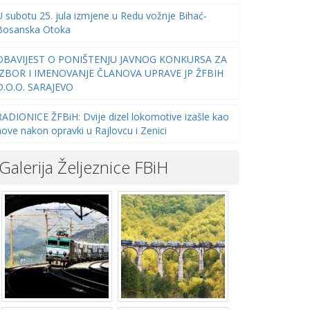
U subotu 25. jula izmjene u Redu vožnje Bihać-
Bosanska Otoka
OBAVIJEST O PONIŠTENJU JAVNOG KONKURSA ZA
IZBOR I IMENOVANJE ČLANOVA UPRAVE JP ŽFBIH
D.O.O. SARAJEVO
RADIONICE ŽFBiH: Dvije dizel lokomotive izašle kao
nove nakon opravki u Rajlovcu i Zenici
Galerija Željeznice FBiH