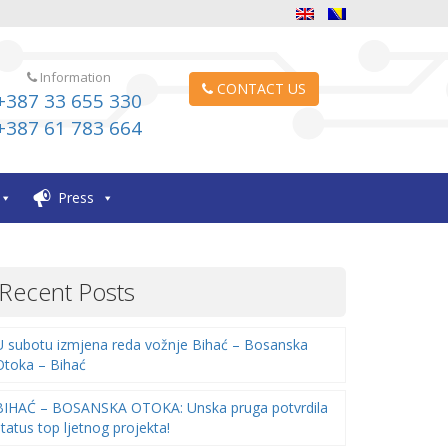
Information
CONTACT US
+387 33 655 330
+387 61 783 664
Press
Recent Posts
U subotu izmjena reda vožnje Bihać – Bosanska
Otoka – Bihać
BIHAĆ – BOSANSKA OTOKA: Unska pruga potvrdila
status top ljetnog projekta!