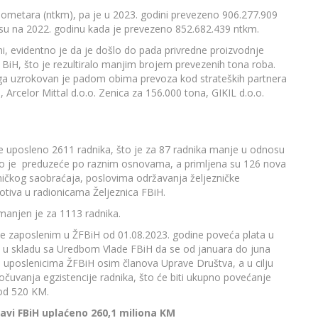
lometara (ntkm), pa je u 2023. godini prevezeno 906.277.909
nosu na 2022. godinu kada je prevezeno 852.682.439 ntkm.
, evidentno je da je došlo do pada privredne proizvodnje
 BiH, što je rezultiralo manjim brojem prevezenih tona roba.
uga uzrokovan je padom obima prevoza kod strateških partnera
, Arcelor Mittal d.o.o. Zenica za 156.000 tona, GIKIL d.o.o.
je uposleno 2611 radnika, što je za 87 radnika manje u odnosu
tilo je preduzeće po raznim osnovama, a primljena su 126 nova
zničkog saobraćaja, poslovima održavanja željezničke
otiva u radionicama Željeznica FBiH.
manjen je za 1113 radnika.
 se zaposlenim u ŽFBiH od 01.08.2023. godine poveća plata u
 u skladu sa Uredbom Vlade FBiH da se od januara do juna
uposlenicima ŽFBiH osim članova Uprave Društva, a u cilju
 očuvanja egzistencije radnika, što će biti ukupno povećanje
 od 520 KM.
ravi FBiH uplaćeno 260,1 miliona KM