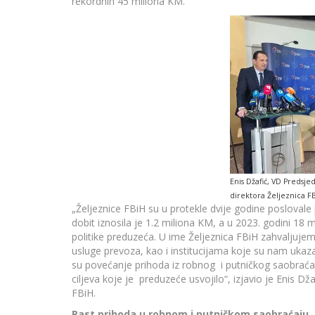
rekordnih 45 miliona KM.
Enis Džafić, VD Predsj
direktora Željeznica F
„Željeznice FBiH su u protekle dvije godine poslovale 
dobit iznosila je 1.2 miliona KM, a u 2023. godini 18
politike preduzeća. U ime Željeznica FBiH zahvaljuje
usluge prevoza, kao i institucijama koje su nam ukaza
su povećanje prihoda iz robnog i putničkog saobraćaja,
ciljeva koje je preduzeće usvojilo“, izjavio je Enis D
FBiH.
Rast prihoda u robnom i putničkom saobraćaju