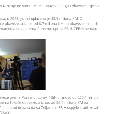
no izmiruje ne samo tekuće obaveze, nego i obaveze koje su
a, u 2023. godini uplaćeno je 35,9 miliona KM. Od
e obaveze, a iznos od 8,7 miliona KM na obaveze iz ranijih
 smanjenja duga prema Poreznoj upravi FBiH. ŽFBiH nemaju
aveze prema Poreznoj upravi FBiH u iznosu od 260,1 milion
e na tekuće obaveze, a iznos od 56,7 miliona KM na
š jedan od dokaza da su Željeznice FBiH uspjele stabilizovati
Džafić.