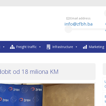
Email address
info@zfbh.ba
c
Freight traffic
Infrastructure
Marketing
obit od 18 miliona KM