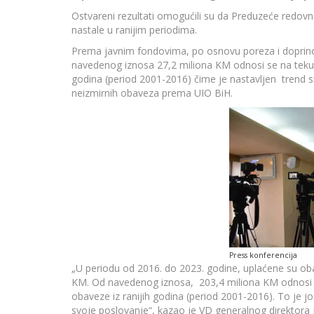
Ostvareni rezultati omogućili su da Preduzeće redov
nastale u ranijim periodima.
Prema javnim fondovima, po osnovu poreza i doprinos
navedenog iznosa 27,2 miliona KM odnosi se na tekuć
godina (period 2001-2016) čime je nastavljen trend
neizmirnih obaveza prema UIO BiH.
Press konferencija
„U periodu od 2016. do 2023. godine, uplaćene su ob
KM. Od navedenog iznosa, 203,4 miliona KM odnosi s
obaveze iz ranijih godina (period 2001-2016). To je jo
svoje poslovanje“, kazao je VD generalnog direktora 