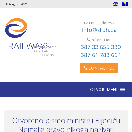
08 August 2026
Email address
info@zfbh.ba
Information
RAILWAYS
+387 33 655 330
FEDERATION OF
BOSNIA AND
+387 61 783 664
HERZEGOVINA
CONTACT US
OTVORI MENI
Otvoreno pismo ministru Bijediću
Nemate pravo nikoga nazivati