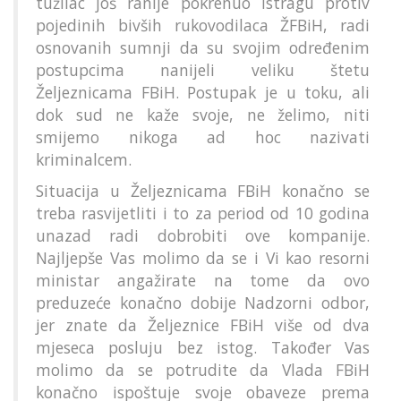
tužilac još ranije pokrenuo istragu protiv
pojedinih bivših rukovodilaca ŽFBiH, radi
osnovanih sumnji da su svojim određenim
postupcima nanijeli veliku štetu
Željeznicama FBiH. Postupak je u toku, ali
dok sud ne kaže svoje, ne želimo, niti
smijemo nikoga ad hoc nazivati
kriminalcem.
Situacija u Željeznicama FBiH konačno se
treba rasvijetliti i to za period od 10 godina
unazad radi dobrobiti ove kompanije.
Najljepše Vas molimo da se i Vi kao resorni
ministar angažirate na tome da ovo
preduzeće konačno dobije Nadzorni odbor,
jer znate da Željeznice FBiH više od dva
mjeseca posluju bez istog. Također Vas
molimo da se potrudite da Vlada FBiH
konačno ispoštuje svoje obaveze prema