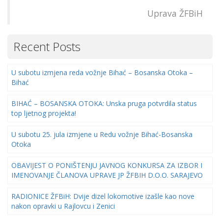
Uprava ŽFBiH
Recent Posts
U subotu izmjena reda vožnje Bihać – Bosanska Otoka –
Bihać
BIHAĆ – BOSANSKA OTOKA: Unska pruga potvrdila status
top ljetnog projekta!
U subotu 25. jula izmjene u Redu vožnje Bihać-Bosanska
Otoka
OBAVIJEST O PONIŠTENJU JAVNOG KONKURSA ZA IZBOR I
IMENOVANJE ČLANOVA UPRAVE JP ŽFBIH D.O.O. SARAJEVO
RADIONICE ŽFBiH: Dvije dizel lokomotive izašle kao nove
nakon opravki u Rajlovcu i Zenici