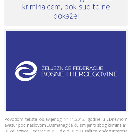
kriminalcem, dok sud to ne
dokaže!
Povodom teksta objavljenog 14.11.2012. godine u „Dnevnom
avazu“ pod naslovom „Osmanagića ću smijeniti zbog kriminala“,
JP Željeznice Federacije BiH d.o.o. u cilju zaštite općeg interesa