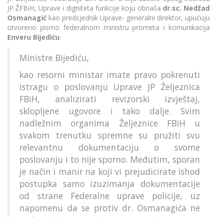
JP ŽFBiH, Uprave i digniteta funkcije koju obnaša
dr.sc. Nedžad
Osmanagić
kao predsjednik Uprave- generalni direktor, upućuju
otvoreno pismo federalnom ministru prometa i komunikacija
Enveru Bijediću
:
Ministre Bijediću,
kao resorni ministar imate pravo pokrenuti
istragu o poslovanju Uprave JP Željeznica
FBiH, analizirati revizorski izvještaj,
sklopljene ugovore i tako dalje. Svim
nadležnim organima Željeznice FBiH u
svakom trenutku spremne su pružiti svu
relevantnu dokumentaciju o svome
poslovanju i to nije sporno. Međutim, sporan
je način i manir na koji vi prejudicirate ishod
postupka samo izuzimanja dokumentacije
od strane Federalne uprave policije, uz
napomenu da se protiv dr. Osmanagića ne