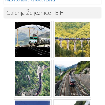
nakon opravki u Rajlovcu i Zenici
Galerija Željeznice FBiH