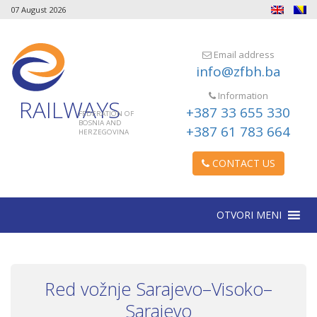
07 August 2026
Email address
info@zfbh.ba
Information
RAILWAYS
+387 33 655 330
FEDERATION OF
BOSNIA AND
+387 61 783 664
HERZEGOVINA
CONTACT US
OTVORI MENI
Red vožnje Sarajevo–Visoko–
Sarajevo