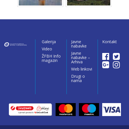
Galerija
Javne
Kontakt
nabavke
Video
Javne
ŽFBH Info
nabavke –
magazin
Arhiva
Web linkovi
Drugi o
nama