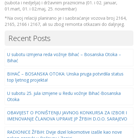
(subota i nedjelja) i državnim praznicima (01. i 02. januar,
01.mart, 01. i 02.maj, 25. novembar)
*Na ovoj relaciji planirano je i saobraćanje vozova broj 2164,
2165, 2166 i 2167, ali su zbog remonta otkazani do daljnjeg.
Recent Posts
U subotu izmjena reda vožnje Bihać – Bosanska Otoka –
Bihać
BIHAĆ – BOSANSKA OTOKA: Unska pruga potvrdila status
top ljetnog projekta!
U subotu 25. jula izmjene u Redu vožnje Bihać-Bosanska
Otoka
OBAVIJEST O PONIŠTENJU JAVNOG KONKURSA ZA IZBOR I
IMENOVANJE ČLANOVA UPRAVE JP ŽFBIH D.O.O. SARAJEVO
RADIONICE ŽFBiH: Dvije dizel lokomotive izašle kao nove