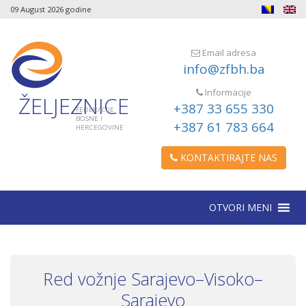
09 August 2026 godine
Email adresa
info@zfbh.ba
Informacije
ŽELJEZNICE
+387 33 655 330
FEDERACIJE
BOSNE I
+387 61 783 664
HERCEGOVINE
KONTAKTIRAJTE NAS
OTVORI MENI
Red vožnje Sarajevo–Visoko–
Sarajevo