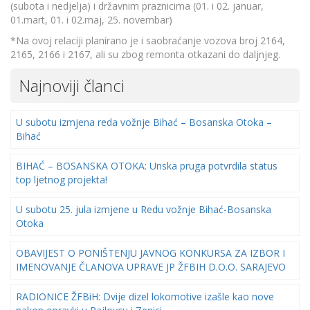
(subota i nedjelja) i državnim praznicima (01. i 02. januar,
01.mart, 01. i 02.maj, 25. novembar)
*Na ovoj relaciji planirano je i saobraćanje vozova broj 2164,
2165, 2166 i 2167, ali su zbog remonta otkazani do daljnjeg.
Najnoviji članci
U subotu izmjena reda vožnje Bihać – Bosanska Otoka –
Bihać
BIHAĆ – BOSANSKA OTOKA: Unska pruga potvrdila status
top ljetnog projekta!
U subotu 25. jula izmjene u Redu vožnje Bihać-Bosanska
Otoka
OBAVIJEST O PONIŠTENJU JAVNOG KONKURSA ZA IZBOR I
IMENOVANJE ČLANOVA UPRAVE JP ŽFBIH D.O.O. SARAJEVO
RADIONICE ŽFBiH: Dvije dizel lokomotive izašle kao nove