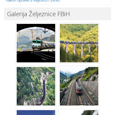
nakon opravki u Rajlovcu i Zenici
Galerija Željeznice FBiH