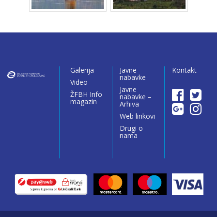
Galerija
Javne
Kontakt
nabavke
Video
Javne
ŽFBH Info
nabavke –
magazin
Arhiva
Web linkovi
Drugi o
nama