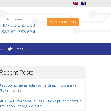
Information
CONTACT US
+387 33 655 330
+387 61 783 664
Press
Recent Posts
U subotu izmjena reda vožnje Bihać – Bosanska
Otoka – Bihać
BIHAĆ – BOSANSKA OTOKA: Unska pruga potvrdila
status top ljetnog projekta!