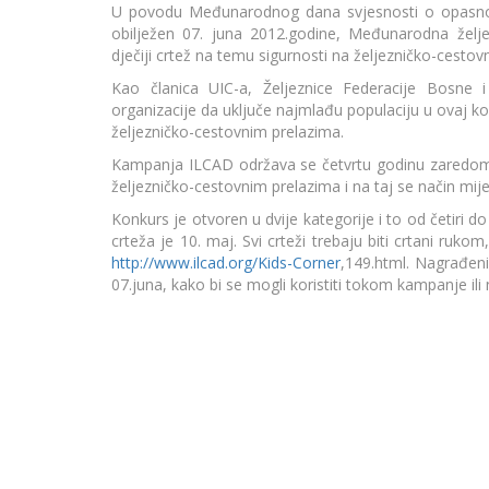
U povodu Međunarodnog dana svjesnosti o opasnosti
obilježen 07. juna 2012.godine, Međunarodna želje
dječiji crtež na temu sigurnosti na željezničko-cestov
Kao članica UIC-a, Željeznice Federacije Bosne i
organizacije da uključe najmlađu populaciju u ovaj k
željezničko-cestovnim prelazima.
Kampanja ILCAD održava se četvrtu godinu zaredom,
željezničko-cestovnim prelazima i na taj se način mij
Konkurs je otvoren u dvije kategorije i to od četiri 
crteža je 10. maj. Svi crteži trebaju biti crtani rukom
http://www.ilcad.org/Kids-Corner
,149.html. Nagrađeni 
07.juna, kako bi se mogli koristiti tokom kampanje i