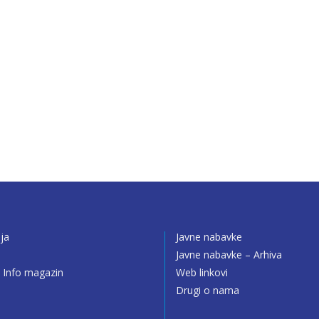
ija
Javne nabavke
o
Javne nabavke – Arhiva
 Info magazin
Web linkovi
Drugi o nama