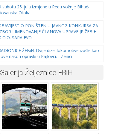
U subotu 25. jula izmjene u Redu vožnje Bihać-
Bosanska Otoka
OBAVIJEST O PONIŠTENJU JAVNOG KONKURSA ZA
IZBOR I IMENOVANJE ČLANOVA UPRAVE JP ŽFBIH
D.O.O. SARAJEVO
RADIONICE ŽFBiH: Dvije dizel lokomotive izašle kao
nove nakon opravki u Rajlovcu i Zenici
Galerija Željeznice FBiH