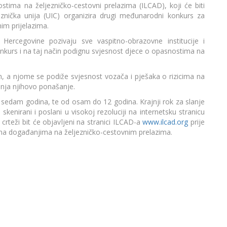
ma na željezničko-cestovni prelazima (ILCAD), koji će biti
znička unija (UIC) organizira drugi međunarodni konkurs za
nim prijelazima.
 Hercegovine pozivaju sve vaspitno-obrazovne institucije i
onkurs i na taj način podignu svjesnost djece o opasnostima na
 a njome se podiže svjesnost vozača i pješaka o rizicima na
enja njihovo ponašanje.
do sedam godina, te od osam do 12 godina. Krajnji rok za slanje
, skenirani i poslani u visokoj rezoluciji na internetsku stranicu
crteži bit će objavljeni na stranici ILCAD-a
www.ilcad.org
prije
li na događanjima na željezničko-cestovnim prelazima.