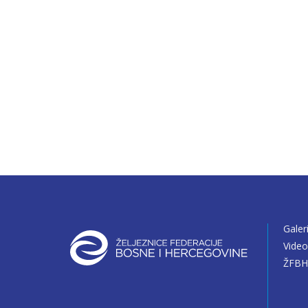
Galer
Vide
ŽFBH