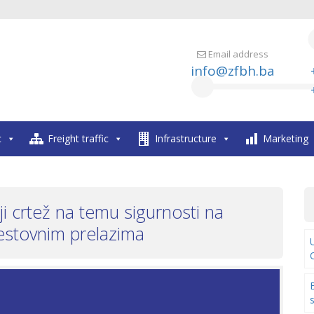
Email address
info@zfbh.ba
c
Freight traffic
Infrastructure
Marketing
ji crtež na temu sigurnosti na
cestovnim prelazima