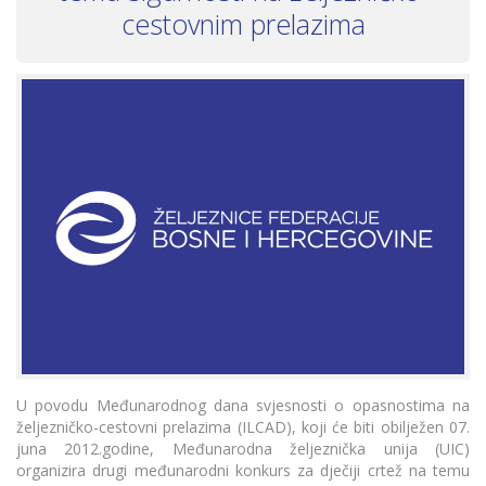
cestovnim prelazima
U povodu Međunarodnog dana svjesnosti o opasnostima na
željezničko-cestovni prelazima (ILCAD), koji će biti obilježen 07.
juna 2012.godine, Međunarodna željeznička unija (UIC)
organizira drugi međunarodni konkurs za dječiji crtež na temu