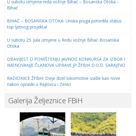
U subotu izmjena reda vožnje Bihać – Bosanska Otoka –
Bihać
BIHAĆ – BOSANSKA OTOKA: Unska pruga potvrdila status
top ljetnog projekta!
U subotu 25. jula izmjene u Redu vožnje Bihać-Bosanska
Otoka
OBAVIJEST O PONIŠTENJU JAVNOG KONKURSA ZA IZBOR I
IMENOVANJE ČLANOVA UPRAVE JP ŽFBIH D.O.O. SARAJEVO
RADIONICE ŽFBiH: Dvije dizel lokomotive izašle kao nove
nakon opravki u Rajlovcu i Zenici
Galerija Željeznice FBiH