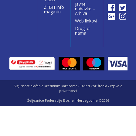
Javne
ŽFBH Info
nabavke –
magazin
Arhiva
Web linkovi
Drugi o
nama
Sigurnost plaćanja kreditnim karticama / Uvjeti korištenja / Izjava o
privatnosti
Željeznice Federacije Bosne i Hercegovine ©2026