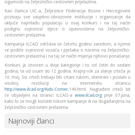
sigurnosti na željezničko-cestovnim prijelazima.
Kao članica UIC-a, Željeznice Federacije Bosne i Hercegovine
pozivaju sve vaspitno-obrazovne institucije i organizacije da
uključe najmlađu populaciju u ovaj konkurs i na taj način
podignu svjesnost djece o opasnostima na željezničko-
cestovnim prelazima.
Kampanja ILCAD održava se četvrtu godinu zaredom, a njome
se podiže svjesnost vozača i pješaka o rizicima na željezničko-
cestovnim prelazima i na taj se način mijenja njihovo ponašanje.
Konkurs je otvoren u dvije kategorije i to od četiri do sedam
godina, te od osam do 12 godina. Krajnji rok za slanje crteža je
10. maj. Svi crteži trebaju biti crtani rukom, skenirani i poslani u
visokoj rezoluciji na internetsku stranicu
http://www.ilcad.org/Kids-Corner
,149.html. Nagrađeni crteži bit
će objavljeni na stranici ILCAD-a
www.ilcad.org
prije 07.juna,
kako bi se mogli koristiti tokom kampanje ili na događanjima na
željezničko-cestovnim prelazima.
Najnoviji članci