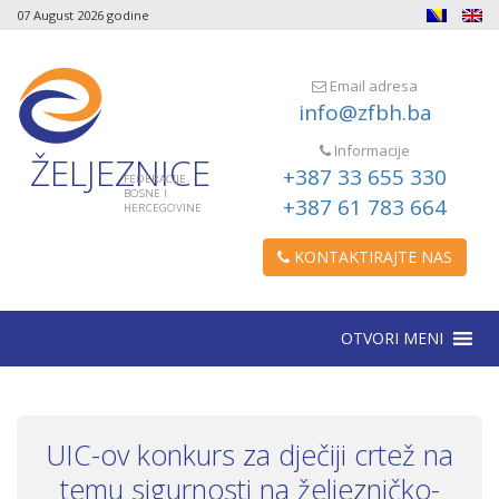
07 August 2026 godine
Email adresa
info@zfbh.ba
Informacije
ŽELJEZNICE
+387 33 655 330
FEDERACIJE
BOSNE I
+387 61 783 664
HERCEGOVINE
KONTAKTIRAJTE NAS
OTVORI MENI
UIC-ov konkurs za dječiji crtež na
temu sigurnosti na željezničko-