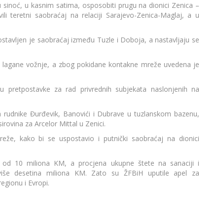
u sinoć, u kasnim satima, osposobiti prugu na dionici Zenica –
li teretni saobraćaj na relaciji Sarajevo-Zenica-Maglaj, a u
tavljen je saobraćaj između Tuzle i Doboja, a nastavljaju se
 lagane vožnje, a zbog pokidane kontakne mreže uvedena je
su pretpostavke za rad privrednih subjekata naslonjenih na
 rudnike Đurđevik, Banovići i Dubrave u tuzlanskom bazenu,
irovina za Arcelor Mittal u Zenici.
eže, kako bi se uspostavio i putnički saobraćaj na dionici
e od 10 miliona KM, a procjena ukupne štete na sanaciji i
 će više desetina miliona KM. Zato su ŽFBiH uputile apel za
gionu i Evropi.