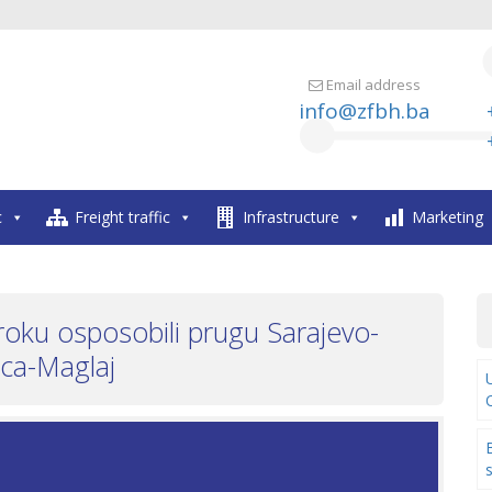
Email address
info@zfbh.ba
c
Freight traffic
Infrastructure
Marketing
roku osposobili prugu Sarajevo-
ca-Maglaj