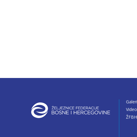
Galer
Vide
ŽFBH