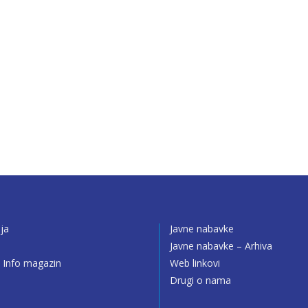
ija
Javne nabavke
o
Javne nabavke – Arhiva
 Info magazin
Web linkovi
Drugi o nama