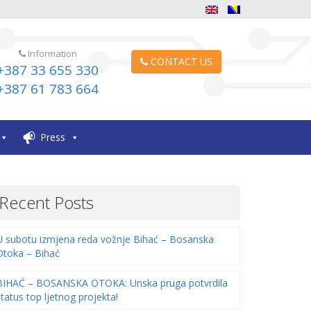
Information
CONTACT US
+387 33 655 330
+387 61 783 664
Press
Recent Posts
U subotu izmjena reda vožnje Bihać – Bosanska
Otoka – Bihać
BIHAĆ – BOSANSKA OTOKA: Unska pruga potvrdila
status top ljetnog projekta!