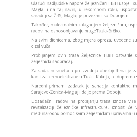
Ulažući nadljudske napore željezničari FBiH uspjeli s
Maglaj i na taj način, u rekordnom roku, uspostavi
saradnji sa ŽRS, Maglaj je povezan i sa Dobojem.
Također, maksimalnim zalaganjem željezničara, uspos
radovi na osposobljavanju prugeTuzla-Brčko.
Na svim dionicama, zbog mjera opreza, uvedene su
dizel vuča.
Probijanjem ovih trasa Željeznice FBiH ostvarile 
željeznički saobraćaj.
Za sada, nesmetana proizvodnja obezbjeđena je za
kao i za termoelektrane u Tuzli i Kaknju, te doprema s
Naredni primarni zadatak je sanacija kontaktne mr
Sarajevo-Zenica-Maglaj i dalje prema Doboju.
Dosadašnji radovi na probijanju trasa iznose viš
revitalizaciji željezničke infrastrukture, iznosit
međunarodnu pomoć svim željezničkim upravama u re