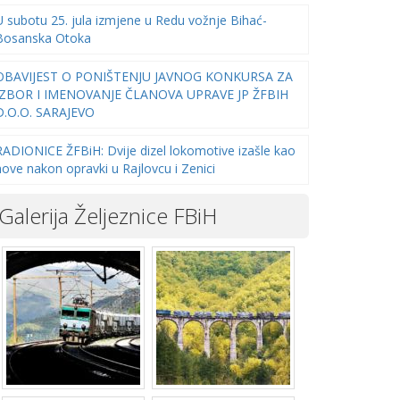
U subotu 25. jula izmjene u Redu vožnje Bihać-
Bosanska Otoka
OBAVIJEST O PONIŠTENJU JAVNOG KONKURSA ZA
IZBOR I IMENOVANJE ČLANOVA UPRAVE JP ŽFBIH
D.O.O. SARAJEVO
RADIONICE ŽFBiH: Dvije dizel lokomotive izašle kao
nove nakon opravki u Rajlovcu i Zenici
Galerija Željeznice FBiH