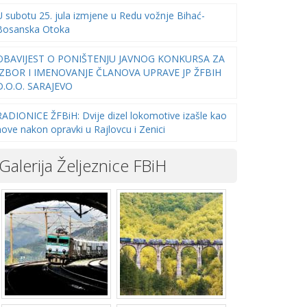
U subotu 25. jula izmjene u Redu vožnje Bihać-
Bosanska Otoka
OBAVIJEST O PONIŠTENJU JAVNOG KONKURSA ZA
IZBOR I IMENOVANJE ČLANOVA UPRAVE JP ŽFBIH
D.O.O. SARAJEVO
RADIONICE ŽFBiH: Dvije dizel lokomotive izašle kao
nove nakon opravki u Rajlovcu i Zenici
Galerija Željeznice FBiH