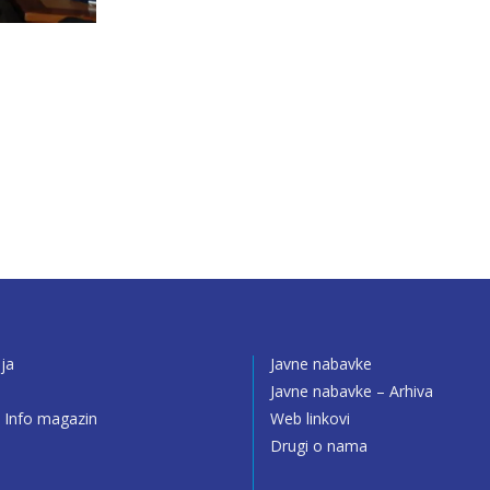
ija
Javne nabavke
o
Javne nabavke – Arhiva
 Info magazin
Web linkovi
Drugi o nama