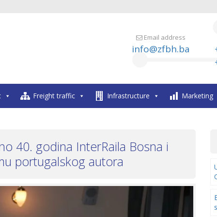
Email address
info@zfbh.ba
c
Freight traffic
Infrastructure
Marketing
ženo 40. godina InterRaila Bosna i
lmu portugalskog autora