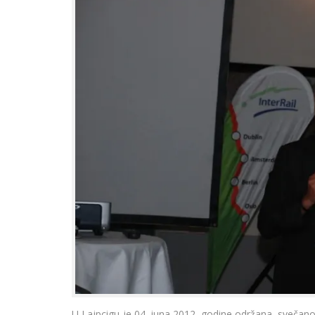
U Lajpcigu je 04. juna 2012. godine održana svečanos