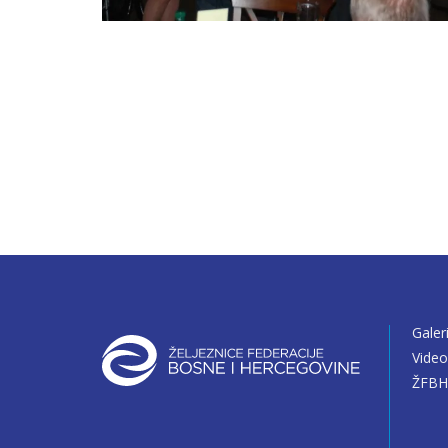
Galer
Vide
ŽFBH