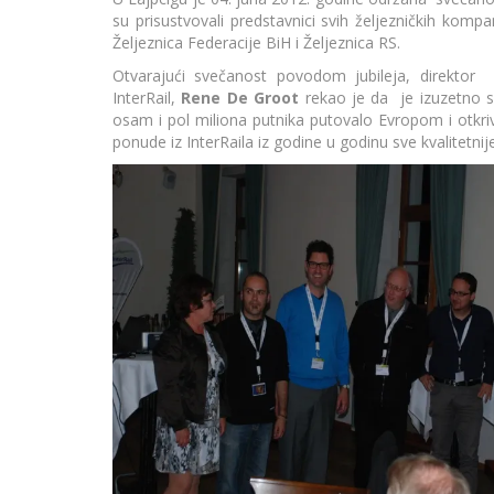
su prisustvovali predstavnici svih željezničkih kompa
Željeznica Federacije BiH i Željeznica RS.
Otvarajući svečanost povodom jubileja, direktor E
InterRail,
Rene De Groot
rekao je da je izuzetno sr
osam i pol miliona putnika putovalo Evropom i otkriv
ponude iz InterRaila iz godine u godinu sve kvalitetnije