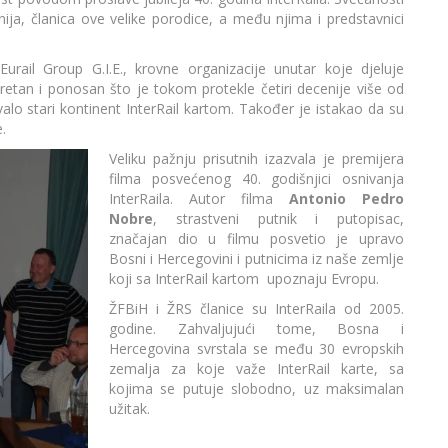
nija, članica ove velike porodice, a među njima i predstavnici
urail Group G.I.E., krovne organizacije unutar koje djeluje
etan i ponosan što je tokom protekle četiri decenije više od
alo stari kontinent InterRail kartom. Također je istakao da su
.
Veliku pažnju prisutnih izazvala je premijera
filma posvećenog 40. godišnjici osnivanja
InterRaila. Autor filma
Antonio Pedro
Nobre
, strastveni putnik i putopisac,
značajan dio u filmu posvetio je upravo
Bosni i Hercegovini i putnicima iz naše zemlje
koji sa InterRail kartom upoznaju Evropu.
ŽFBiH i ŽRS članice su InterRaila od 2005.
godine. Zahvaljujući tome, Bosna i
Hercegovina svrstala se među 30 evropskih
zemalja za koje važe InterRail karte, sa
kojima se putuje slobodno, uz maksimalan
užitak.