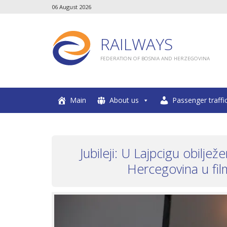
06 August 2026
RAILWAYS
FEDERATION OF BOSNIA AND HERZEGOVINA
Main
About us
Passenger traffi
Jubileji: U Lajpcigu obilje
Hercegovina u fi