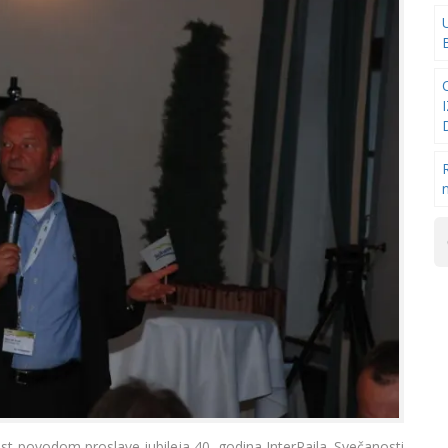
t povodom proslave jubileja 40. godina InterRaila. Svečanosti