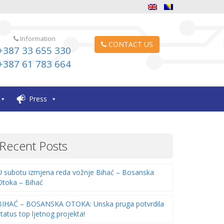
Information
CONTACT US
+387 33 655 330
+387 61 783 664
Press
Recent Posts
U subotu izmjena reda vožnje Bihać – Bosanska
Otoka – Bihać
BIHAĆ – BOSANSKA OTOKA: Unska pruga potvrdila
status top ljetnog projekta!