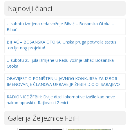
Najnoviji članci
U subotu izmjena reda vožnje Bihać – Bosanska Otoka –
Bihać
BIHAĆ – BOSANSKA OTOKA: Unska pruga potvrdila status
top ljetnog projekta!
U subotu 25. jula izmjene u Redu vožnje Bihać-Bosanska
Otoka
OBAVIJEST O PONIŠTENJU JAVNOG KONKURSA ZA IZBOR I
IMENOVANJE ČLANOVA UPRAVE JP ŽFBIH D.O.O. SARAJEVO
RADIONICE ŽFBiH: Dvije dizel lokomotive izašle kao nove
nakon opravki u Rajlovcu i Zenici
Galerija Željeznice FBiH