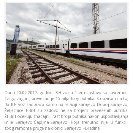
Dana 20.02.2017. godine, BH voz u čijem sastavu su savremeni
Talgo vagoni, prevezao je 15-hiljaditog putnika. S obzirom na to,
da BH voz saobraća samo na relaciji Sarajevo-Doboj-Sarajevo,
Željeznice FBiH su zadovoljne sa brojem prevezenih putnika.
ŽFBiH očekuju značajniji rast broja putnika nakon uspostavljanja
linije Sarajevo-Čapljina-Sarajevo, koja trenutno nije u funkciji
zbog remonta pruge na dionici Sarajevo –Bradina.