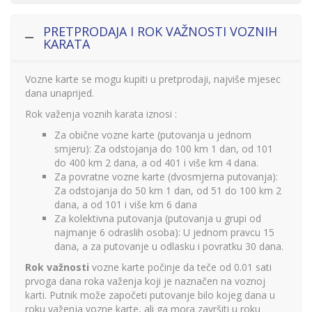
PRETPRODAJA I ROK VAŽNOSTI VOZNIH
KARATA
Vozne karte se mogu kupiti u pretprodaji, najviše mjesec
dana unaprijed.
Rok važenja voznih karata iznosi :
Za obične vozne karte (putovanja u jednom
smjeru): Za odstojanja do 100 km 1 dan, od 101
do 400 km 2 dana, a od 401 i više km 4 dana.
Za povratne vozne karte (dvosmjerna putovanja):
Za odstojanja do 50 km 1 dan, od 51 do 100 km 2
dana, a od 101 i više km 6 dana
Za kolektivna putovanja (putovanja u grupi od
najmanje 6 odraslih osoba): U jednom pravcu 15
dana, a za putovanje u odlasku i povratku 30 dana.
Rok važnosti
vozne karte počinje da teče od 0.01 sati
prvoga dana roka važenja koji je naznačen na voznoj
karti. Putnik može započeti putovanje bilo kojeg dana u
roku važenja vozne karte, ali ga mora završiti u roku