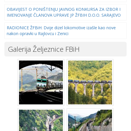
OBAVIJEST O PONIŠTENJU JAVNOG KONKURSA ZA IZBOR I
IMENOVANJE ČLANOVA UPRAVE JP ŽFBIH D.O.O. SARAJEVO
RADIONICE ŽFBiH: Dvije dizel lokomotive izašle kao nove
nakon opravki u Rajlovcu i Zenici
Galerija Željeznice FBiH