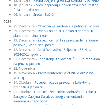
13. Januara -
Radna posjeta gradilištu Komadinovo Vrelo
10. Januara -
Radovi napreduju, nakon završetka -testna
faza i tehnički prijem
06. Januara -
Srećan Božić!
2024
25. Decembra -
Otkazivanje saobraćaja putničkih vozova
25. Decembra -
Radovi na pruzi u Jablanici napreduju
planiranom dinamikom
13. Decembra -
Željeznice FBiH se predstavile na Sajmu
poslova „Gledaj sebi posla“
12. Decembra -
Novi Red vožnje Željeznica FBiH za
2024/2025. godinu
03. Decembra -
Saopštenje za javnost ŽFBiH o radovima
na pruzi u Jablanici
22. Novembra -
15. Novembra -
Press konferencija ŽFBiH o aktuelnoj
situaciji
14. Oktobra -
Poseban voz za prevoz na kolektivnu
dženazu u Jablanicu
04. Oktobra -
U prekidu željeznički saobraćaj na relaciji
Sarajevo-Čapljina-Sarajevo zbog elementarnih
vremenskih nepogoda