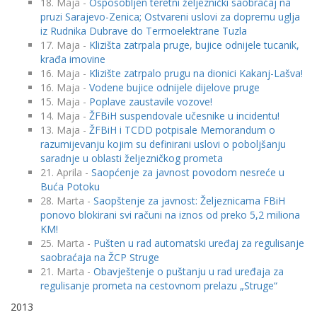
18. Maja -
Osposobljen teretni željeznički saobraćaj na
pruzi Sarajevo-Zenica; Ostvareni uslovi za dopremu uglja
iz Rudnika Dubrave do Termoelektrane Tuzla
17. Maja -
Klizišta zatrpala pruge, bujice odnijele tucanik,
krađa imovine
16. Maja -
Klizište zatrpalo prugu na dionici Kakanj-Lašva!
16. Maja -
Vodene bujice odnijele dijelove pruge
15. Maja -
Poplave zaustavile vozove!
14. Maja -
ŽFBiH suspendovale učesnike u incidentu!
13. Maja -
ŽFBiH i TCDD potpisale Memorandum o
razumijevanju kojim su definirani uslovi o poboljšanju
saradnje u oblasti željezničkog prometa
21. Aprila -
Saopćenje za javnost povodom nesreće u
Buća Potoku
28. Marta -
Saopštenje za javnost: Željeznicama FBiH
ponovo blokirani svi računi na iznos od preko 5,2 miliona
KM!
25. Marta -
Pušten u rad automatski uređaj za regulisanje
saobraćaja na ŽCP Struge
21. Marta -
Obavještenje o puštanju u rad uređaja za
regulisanje prometa na cestovnom prelazu „Struge“
2013