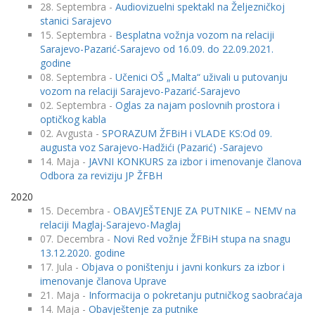
28. Septembra -
Audiovizuelni spektakl na Željezničkoj
stanici Sarajevo
15. Septembra -
Besplatna vožnja vozom na relaciji
Sarajevo-Pazarić-Sarajevo od 16.09. do 22.09.2021.
godine
08. Septembra -
Učenici OŠ „Malta“ uživali u putovanju
vozom na relaciji Sarajevo-Pazarić-Sarajevo
02. Septembra -
Oglas za najam poslovnih prostora i
optičkog kabla
02. Avgusta -
SPORAZUM ŽFBiH i VLADE KS:Od 09.
augusta voz Sarajevo-Hadžići (Pazarić) -Sarajevo
14. Maja -
JAVNI KONKURS za izbor i imenovanje članova
Odbora za reviziju JP ŽFBH
2020
15. Decembra -
OBAVJEŠTENJE ZA PUTNIKE – NEMV na
relaciji Maglaj-Sarajevo-Maglaj
07. Decembra -
Novi Red vožnje ŽFBiH stupa na snagu
13.12.2020. godine
17. Jula -
Objava o poništenju i javni konkurs za izbor i
imenovanje članova Uprave
21. Maja -
Informacija o pokretanju putničkog saobraćaja
14. Maja -
Obavještenje za putnike