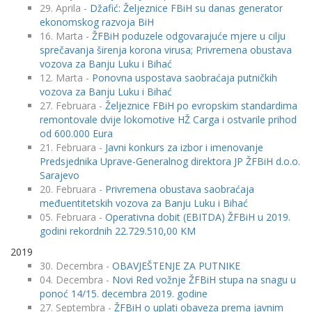
29. Aprila -
Džafić: Željeznice FBiH su danas generator
ekonomskog razvoja BiH
16. Marta -
ŽFBiH poduzele odgovarajuće mjere u cilju
sprečavanja širenja korona virusa; Privremena obustava
vozova za Banju Luku i Bihać
12. Marta -
Ponovna uspostava saobraćaja putničkih
vozova za Banju Luku i Bihać
27. Februara -
Željeznice FBiH po evropskim standardima
remontovale dvije lokomotive HŽ Carga i ostvarile prihod
od 600.000 Eura
21. Februara -
Javni konkurs za izbor i imenovanje
Predsjednika Uprave-Generalnog direktora JP ŽFBiH d.o.o.
Sarajevo
20. Februara -
Privremena obustava saobraćaja
međuentitetskih vozova za Banju Luku i Bihać
05. Februara -
Operativna dobit (EBITDA) ŽFBiH u 2019.
godini rekordnih 22.729.510,00 KM
2019
30. Decembra -
OBAVJEŠTENJE ZA PUTNIKE
04. Decembra -
Novi Red vožnje ŽFBiH stupa na snagu u
ponoć 14/15. decembra 2019. godine
27. Septembra -
ŽFBiH o uplati obaveza prema javnim