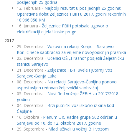
posljednjih 25 godina
12. Februara -
Najbolji rezultat u posljednjih 25 godina:
Operativna dobit Željeznica FBiH u 2017. godini rekordnih
18.966.858 KM
16. Januara -
Željeznice FBiH potpisale ugovor o
elektrifikaciji dijela Unske pruge
2017
29. Decembra -
Vozovi na relaciji Konjic – Sarajevo –
Konjic neće saobraćati za vrijeme novogodišnjih praznika
22. Decembra -
Učenici OŠ „Hrasno“ posjetili Željezničku
stanicu Sarajevo
21. Decembra -
Željeznice FBiH uvele i jutarnji voz
Sarajevo-Banja Luka
08. Decembra -
Na relaciji Sarajevo-Čapljina ponovo
uspostavljen redovan željeznički saobraćaj
05. Decembra -
Novi Red vožnje ŽFBiH za 2017/2018.
godinu
04. Decembra -
Brzi putnički voz iskočio iz šina kod
Čapljine
16. Oktobra -
Plenum UIC Radne grupe 502 održan u
Sarajevu od 10. do 12. oktobra 2017. godine
29. Septembra -
Mladi uživali u vožnji BH vozom