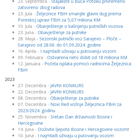
23. Septembra -
Stajalište u Buča Potoku privremeno
zatvoreno zbog radova
23. Jula -
Željeznice FBiH smanjile glavni dug prema
Poreskoj upravi FBiH za 5,07 miliona KM
10. Jula -
Obavještenje o kašnjenju putničkih vozova
23. Juna -
Obavještenje za putnike
28. Maja -
Sezonski putnički voz Sarajevo – Ploče –
Sarajevo od 28.06. do 01.09.2024. godine
16. Aprila -
I najmlađi uživaju u putovanju vozom
09. Februara -
Ostvarena neto dobit od 18 miliona KM
12. Januara -
Počela isplata pomoći radnicima Željeznica
FBiH
2023
27. Decembra -
JAVNI KONKURS
22. Decembra -
JAVNI KONKURS
08. Decembra -
Obavještenje za putnike
07. Decembra -
Novi Red vožnje Željeznica FBiH za
2023/2024. godinu
25. Novembra -
Sretan Dan državnosti Bosne i
Hercegovine
14. Juna -
Doživite ljepote Bosne i Hercegovine vozom!
10. Juna -
I najmlađi uživaju u putovanju vozom