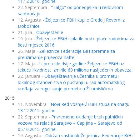
11.12.2016. godine
22. Septembra -
“Talgo” od ponedjeljka u redovnom
saobraćaju
12. Avgusta -
Željeznice FBiH kupile Gredelj Revom iz
Dobošnice
21. Jula -
Obavještenje
19. Jula -
Željeznice FBiH isplatile bruto plaće radnicima za
šesti mjesec 2016
26. Maja -
Željeznice Federacije BiH spremne za
preuzimanje prijevoza nafte
17. Maja -
U protekle dvije godine Željeznice FBiH uz
tekuću likvidnost izmirile 60 miliona nasljeđenih obaveza
22. Januara -
Obavještavanje učesnika u prometu i
lokalnog stanovništva o puštanju u rad automatskog
uređaja za regulisanje prometa u Žitomislićima
2015
11. Novembra -
Novi Red vožnje ŽFBiH stupa na snagu
13.12.2015. godine
22. Septembra -
Privremeno ukidanje brzih putničkih
vozova na relaciji Sarajevo – Čapljina – Sarajevo od
05.10.2015. godine
19. Avgusta -
Održan sastanak Željeznica Federacije BiH i