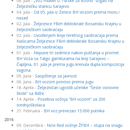
06. Jula -
„Voz mladih iz Turske za Bosnu“ stigao na
Željezničku stanicu Sarajevo
04. Jula -
Od 05. jula iz Zenice BH Vozom prema moru i
nazad
02. Jula -
Željeznice FBiH deblokirale Bosansku Krajinu u
željezničkom saobraćaju
02. Jula -
Uvođenjem linije teretnog saobraćaja prema
Našicama Željeznice FBiH deblokirale Bosansku Krajinu u
željezničkom saobraćaju
01. Jula -
Nepune tri sedmice nakon puštanja u promet
BH Voza sa Talgo garniturama na liniji Sarajevo –
Čapljina, 01. jula je prema jugu krenula dupla kompozicija
vagona.
09. Juna -
Saopštenje za javnost
06. Juna -
BH vozom ponovo prema jugu
18. Aprila -
Željezničari ugostili učenike “Šeste osnovne
škole” sa Ilidže
14. Aprila -
Posebna vožnja “BH vozom” za 200
srednjoškolaca
21. Februara -
BH voz prevezao 15.000 putnika
2016
09. Decembra -
Novi Red vožnje ŽFBH – stupa na snagu