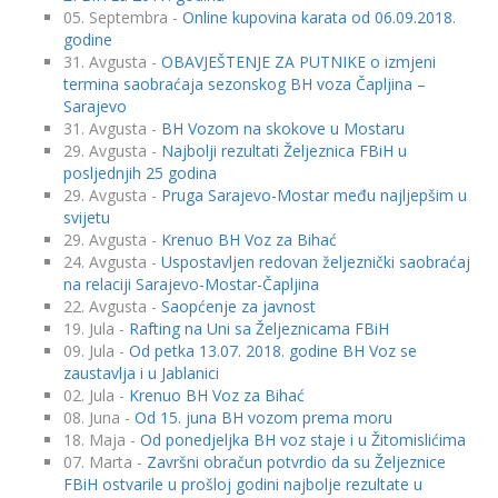
05. Septembra -
Online kupovina karata od 06.09.2018.
godine
31. Avgusta -
OBAVJEŠTENJE ZA PUTNIKE o izmjeni
termina saobraćaja sezonskog BH voza Čapljina –
Sarajevo
31. Avgusta -
BH Vozom na skokove u Mostaru
29. Avgusta -
Najbolji rezultati Željeznica FBiH u
posljednjih 25 godina
29. Avgusta -
Pruga Sarajevo-Mostar među najljepšim u
svijetu
29. Avgusta -
Krenuo BH Voz za Bihać
24. Avgusta -
Uspostavljen redovan željeznički saobraćaj
na relaciji Sarajevo-Mostar-Čapljina
22. Avgusta -
Saopćenje za javnost
19. Jula -
Rafting na Uni sa Željeznicama FBiH
09. Jula -
Od petka 13.07. 2018. godine BH Voz se
zaustavlja i u Jablanici
02. Jula -
Krenuo BH Voz za Bihać
08. Juna -
Od 15. juna BH vozom prema moru
18. Maja -
Od ponedjeljka BH voz staje i u Žitomislićima
07. Marta -
Završni obračun potvrdio da su Željeznice
FBiH ostvarile u prošloj godini najbolje rezultate u