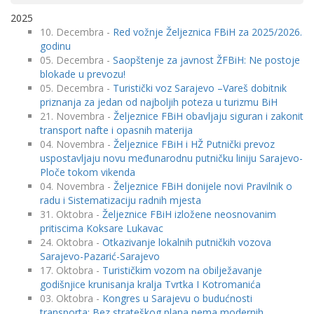
2025
10. Decembra -
Red vožnje Željeznica FBiH za 2025/2026.
godinu
05. Decembra -
Saopštenje za javnost ŽFBiH: Ne postoje
blokade u prevozu!
05. Decembra -
Turistički voz Sarajevo –Vareš dobitnik
priznanja za jedan od najboljih poteza u turizmu BiH
21. Novembra -
Željeznice FBiH obavljaju siguran i zakonit
transport nafte i opasnih materija
04. Novembra -
Željeznice FBiH i HŽ Putnički prevoz
uspostavljaju novu međunarodnu putničku liniju Sarajevo-
Ploče tokom vikenda
04. Novembra -
Željeznice FBiH donijele novi Pravilnik o
radu i Sistematizaciju radnih mjesta
31. Oktobra -
Željeznice FBiH izložene neosnovanim
pritiscima Koksare Lukavac
24. Oktobra -
Otkazivanje lokalnih putničkih vozova
Sarajevo-Pazarić-Sarajevo
17. Oktobra -
Turističkim vozom na obilježavanje
godišnjice krunisanja kralja Tvrtka I Kotromanića
03. Oktobra -
Kongres u Sarajevu o budućnosti
transporta: Bez strateškog plana nema modernih