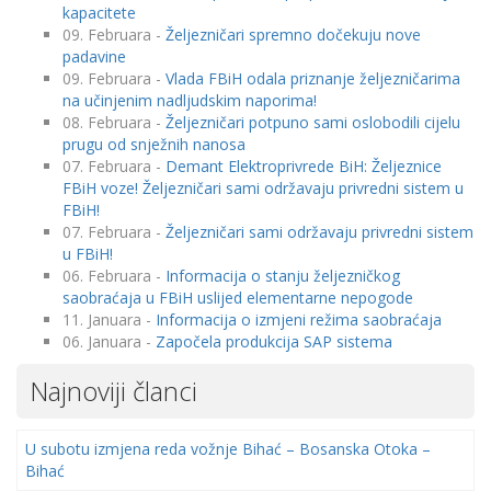
kapacitete
09. Februara -
Željezničari spremno dočekuju nove
padavine
09. Februara -
Vlada FBiH odala priznanje željezničarima
na učinjenim nadljudskim naporima!
08. Februara -
Željezničari potpuno sami oslobodili cijelu
prugu od snježnih nanosa
07. Februara -
Demant Elektroprivrede BiH: Željeznice
FBiH voze! Željezničari sami održavaju privredni sistem u
FBiH!
07. Februara -
Željezničari sami održavaju privredni sistem
u FBiH!
06. Februara -
Informacija o stanju željezničkog
saobraćaja u FBiH uslijed elementarne nepogode
11. Januara -
Informacija o izmjeni režima saobraćaja
06. Januara -
Započela produkcija SAP sistema
Najnoviji članci
U subotu izmjena reda vožnje Bihać – Bosanska Otoka –
Bihać