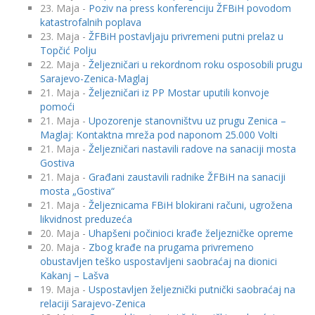
23. Maja -
Poziv na press konferenciju ŽFBiH povodom
katastrofalnih poplava
23. Maja -
ŽFBiH postavljaju privremeni putni prelaz u
Topčić Polju
22. Maja -
Željezničari u rekordnom roku osposobili prugu
Sarajevo-Zenica-Maglaj
21. Maja -
Željezničari iz PP Mostar uputili konvoje
pomoći
21. Maja -
Upozorenje stanovništvu uz prugu Zenica –
Maglaj: Kontaktna mreža pod naponom 25.000 Volti
21. Maja -
Željezničari nastavili radove na sanaciji mosta
Gostiva
21. Maja -
Građani zaustavili radnike ŽFBiH na sanaciji
mosta „Gostiva“
21. Maja -
Željeznicama FBiH blokirani računi, ugrožena
likvidnost preduzeća
20. Maja -
Uhapšeni počinioci krađe željezničke opreme
20. Maja -
Zbog krađe na prugama privremeno
obustavljen teško uspostavljeni saobraćaj na dionici
Kakanj – Lašva
19. Maja -
Uspostavljen željeznički putnički saobraćaj na
relaciji Sarajevo-Zenica