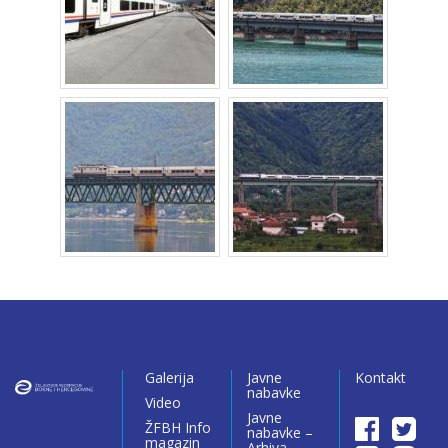
Galerija
Javne
Kontakt
nabavke
Video
Javne
ŽFBH Info
nabavke –
magazin
Arhiva