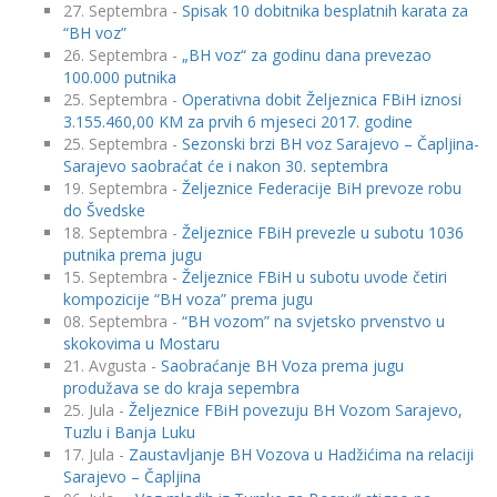
27. Septembra -
Spisak 10 dobitnika besplatnih karata za
“BH voz”
26. Septembra -
„BH voz“ za godinu dana prevezao
100.000 putnika
25. Septembra -
Operativna dobit Željeznica FBiH iznosi
3.155.460,00 KM za prvih 6 mjeseci 2017. godine
25. Septembra -
Sezonski brzi BH voz Sarajevo – Čapljina-
Sarajevo saobraćat će i nakon 30. septembra
19. Septembra -
Željeznice Federacije BiH prevoze robu
do Švedske
18. Septembra -
Željeznice FBiH prevezle u subotu 1036
putnika prema jugu
15. Septembra -
Željeznice FBiH u subotu uvode četiri
kompozicije “BH voza” prema jugu
08. Septembra -
“BH vozom” na svjetsko prvenstvo u
skokovima u Mostaru
21. Avgusta -
Saobraćanje BH Voza prema jugu
produžava se do kraja sepembra
25. Jula -
Željeznice FBiH povezuju BH Vozom Sarajevo,
Tuzlu i Banja Luku
17. Jula -
Zaustavljanje BH Vozova u Hadžićima na relaciji
Sarajevo – Čapljina