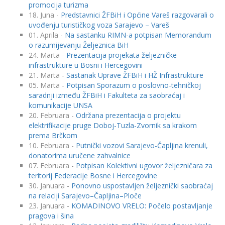
promocija turizma
18. Juna -
Predstavnici ŽFBiH i Općine Vareš razgovarali o
uvođenju turističkog voza Sarajevo – Vareš
01. Aprila -
Na sastanku RIMN-a potpisan Memorandum
o razumijevanju Željeznica BiH
24. Marta -
Prezentacija projekata željezničke
infrastrukture u Bosni i Hercegovini
21. Marta -
Sastanak Uprave ŽFBiH i HŽ Infrastrukture
05. Marta -
Potpisan Sporazum o poslovno-tehničkoj
saradnji između ŽFBiH i Fakulteta za saobraćaj i
komunikacije UNSA
20. Februara -
Održana prezentacija o projektu
elektrifikacije pruge Doboj-Tuzla-Zvornik sa krakom
prema Brčkom
10. Februara -
Putnički vozovi Sarajevo-Čapljina krenuli,
donatorima uručene zahvalnice
07. Februara -
Potpisan Kolektivni ugovor željezničara za
teritorij Federacije Bosne i Hercegovine
30. Januara -
Ponovno uspostavljen željeznički saobraćaj
na relaciji Sarajevo–Čapljina–Ploče
23. Januara -
KOMADINOVO VRELO: Počelo postavljanje
pragova i šina