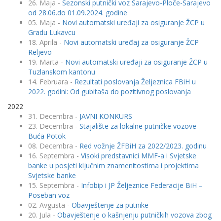
26. Maja -
Sezonski putnički voz Sarajevo-Ploče-Sarajevo
od 28.06.do 01.09.2024. godine
05. Maja -
Novi automatski uređaji za osiguranje ŽCP u
Gradu Lukavcu
18. Aprila -
Novi automatski uređaj za osiguranje ŽCP
Reljevo
19. Marta -
Novi automatski uređaji za osiguranje ŽCP u
Tuzlanskom kantonu
14. Februara -
Rezultati poslovanja Željeznica FBiH u
2022. godini: Od gubitaša do pozitivnog poslovanja
2022
31. Decembra -
JAVNI KONKURS
23. Decembra -
Stajalište za lokalne putničke vozove
Buća Potok
08. Decembra -
Red vožnje ŽFBiH za 2022/2023. godinu
16. Septembra -
Visoki predstavnici MMF-a i Svjetske
banke u posjeti ključnim znamenitostima i projektima
Svjetske banke
15. Septembra -
Infobip i JP Željeznice Federacije BiH –
Poseban voz
02. Avgusta -
Obavještenje za putnike
20. Jula -
Obavještenje o kašnjenju putničkih vozova zbog