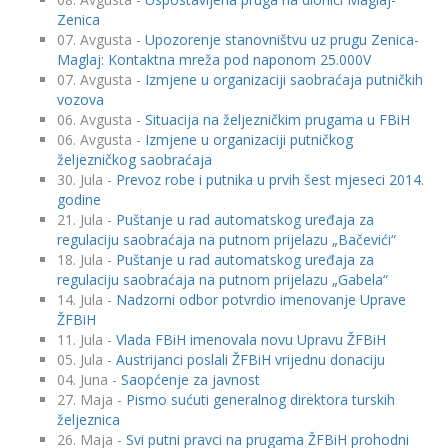
Zenica
07. Avgusta -
Upozorenje stanovništvu uz prugu Zenica-
Maglaj: Kontaktna mreža pod naponom 25.000V
07. Avgusta -
Izmjene u organizaciji saobraćaja putničkih
vozova
06. Avgusta -
Situacija na željezničkim prugama u FBiH
06. Avgusta -
Izmjene u organizaciji putničkog
željezničkog saobraćaja
30. Jula -
Prevoz robe i putnika u prvih šest mjeseci 2014.
godine
21. Jula -
Puštanje u rad automatskog uređaja za
regulaciju saobraćaja na putnom prijelazu „Bačevići“
18. Jula -
Puštanje u rad automatskog uređaja za
regulaciju saobraćaja na putnom prijelazu „Gabela“
14. Jula -
Nadzorni odbor potvrdio imenovanje Uprave
ŽFBiH
11. Jula -
Vlada FBiH imenovala novu Upravu ŽFBiH
05. Jula -
Austrijanci poslali ŽFBiH vrijednu donaciju
04. Juna -
Saopćenje za javnost
27. Maja -
Pismo sućuti generalnog direktora turskih
željeznica
26. Maja -
Svi putni pravci na prugama ŽFBiH prohodni