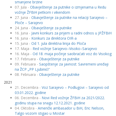
smanjene brzine
07. Jula -
Obavještenje za putnike o izmjenama u Redu
vožnje ŽFBiH petkom i vikendom
27. Juna -
Obavještenje za putnike na relaciji Sarajevo –
Ploče – Sarajevo
24. Juna -
Obavještenje za putnike
16. Juna -
Javni konkurs za prijem u radni odnos u JPŽFBiH
16. Juna -
Konkurs za direktora OIR-a
15. Juna -
Od 1. jula direktna linija do Ploča
17. Maja -
Red vožnje Sarajevo–Visoko–Sarajevo
16. Maja -
Od 18. maja počinje saobraćati voz do Visokog
17. Februara -
Obavještenje za putnike
09. Februara -
Saopštenje za javnost: Savremeni uređaji
na ŽCP „PP Ljubinići“
08. Februara -
Obavještenje za putnike
2021
21. Decembra -
Voz Sarajevo – Podlugovi – Sarajevo od
03.01.2022. godine
06. Decembra -
Novi Red vožnje ŽFBiH za 2021/2022.
godinu stupa na snagu 12.12.2021. godine
04. Oktobra -
Američki ambasador u BiH, Eric Nelson,
Talgo vozom stigao u Mostar