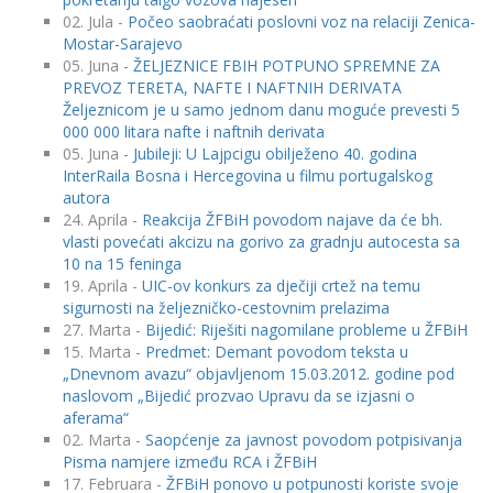
02. Jula -
Počeo saobraćati poslovni voz na relaciji Zenica-
Mostar-Sarajevo
05. Juna -
ŽELJEZNICE FBIH POTPUNO SPREMNE ZA
PREVOZ TERETA, NAFTE I NAFTNIH DERIVATA
Željeznicom je u samo jednom danu moguće prevesti 5
000 000 litara nafte i naftnih derivata
05. Juna -
Jubileji: U Lajpcigu obilježeno 40. godina
InterRaila Bosna i Hercegovina u filmu portugalskog
autora
24. Aprila -
Reakcija ŽFBiH povodom najave da će bh.
vlasti povećati akcizu na gorivo za gradnju autocesta sa
10 na 15 feninga
19. Aprila -
UIC-ov konkurs za dječiji crtež na temu
sigurnosti na željezničko-cestovnim prelazima
27. Marta -
Bijedić: Riješiti nagomilane probleme u ŽFBiH
15. Marta -
Predmet: Demant povodom teksta u
„Dnevnom avazu“ objavljenom 15.03.2012. godine pod
naslovom „Bijedić prozvao Upravu da se izjasni o
aferama“
02. Marta -
Saopćenje za javnost povodom potpisivanja
Pisma namjere između RCA i ŽFBiH
17. Februara -
ŽFBiH ponovo u potpunosti koriste svoje