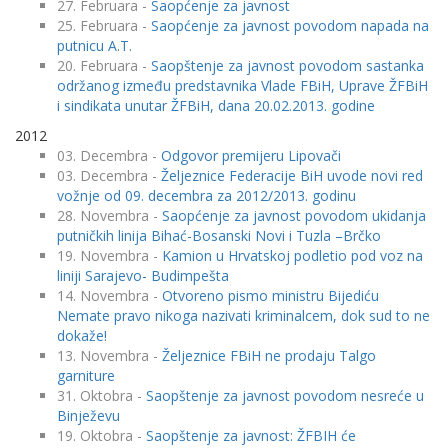
27. Februara -
Saopćenje za javnost
25. Februara -
Saopćenje za javnost povodom napada na
putnicu A.T.
20. Februara -
Saopštenje za javnost povodom sastanka
održanog između predstavnika Vlade FBiH, Uprave ŽFBiH
i sindikata unutar ŽFBiH, dana 20.02.2013. godine
2012
03. Decembra -
Odgovor premijeru Lipovači
03. Decembra -
Željeznice Federacije BiH uvode novi red
vožnje od 09. decembra za 2012/2013. godinu
28. Novembra -
Saopćenje za javnost povodom ukidanja
putničkih linija Bihać-Bosanski Novi i Tuzla –Brčko
19. Novembra -
Kamion u Hrvatskoj podletio pod voz na
liniji Sarajevo- Budimpešta
14. Novembra -
Otvoreno pismo ministru Bijediću
Nemate pravo nikoga nazivati kriminalcem, dok sud to ne
dokaže!
13. Novembra -
Željeznice FBiH ne prodaju Talgo
garniture
31. Oktobra -
Saopštenje za javnost povodom nesreće u
Binježevu
19. Oktobra -
Saopštenje za javnost: ŽFBIH će