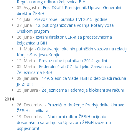
Regulatornog odbora željeznica BiH
05. Avgusta -
Enis Džafić Predsjednik Uprave-Generalni
direktor ŽFBiH
14. Jula -
Prevoz robe i putnika I-VI 2015. godine
27. Juna -
12. put organizovana vožnja Rotary voza
Unskom prugom
26. Juna -
Izvršni direktor CER-a sa predstavnicima
željeznica u BiH
11. Maja -
Otkazivanje lokalnih putničkih vozova na relaciji
Konjic-Sarajevo-Konjic
12. Marta -
Prevoz robe i putnika u 2014. godini
05. Marta -
Federalni štab CZ dodijelio Zahvalnicu
Željeznicama FBiH
28. Januara -
149. Sjednica Vlade FBiH o deblokadi računa
JP ŽFBiH
25. Januara -
Željeznicama Federacije blokirani svi računi
2014
26. Decembra -
Praznično druženje Predsjednika Uprave
ŽFBiH i sindikata
19. Decembra -
Nadzorni odbor ŽFBiH ocijenio
dosadašnju saradnju sa Upravom ŽFBiH izuzetno
uspješnom!