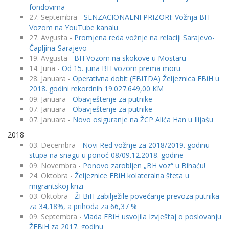
fondovima
27. Septembra -
SENZACIONALNI PRIZORI: Vožnja BH
Vozom na YouTube kanalu
27. Avgusta -
Promjena reda vožnje na relaciji Sarajevo-
Čapljina-Sarajevo
19. Avgusta -
BH Vozom na skokove u Mostaru
14. Juna -
Od 15. juna BH vozom prema moru
28. Januara -
Operativna dobit (EBITDA) Željeznica FBiH u
2018. godini rekordnih 19.027.649,00 KM
09. Januara -
Obavještenje za putnike
07. Januara -
Obavještenje za putnike
07. Januara -
Novo osiguranje na ŽCP Alića Han u Ilijašu
2018
03. Decembra -
Novi Red vožnje za 2018/2019. godinu
stupa na snagu u ponoć 08/09.12.2018. godine
09. Novembra -
Ponovo zarobljen „BH voz“ u Bihaću!
24. Oktobra -
Željeznice FBiH kolateralna šteta u
migrantskoj krizi
03. Oktobra -
ŽFBiH zabilježile povećanje prevoza putnika
za 34,18%, a prihoda za 66,37 %
09. Septembra -
Vlada FBiH usvojila Izvještaj o poslovanju
ŽFBiH za 2017. godinu