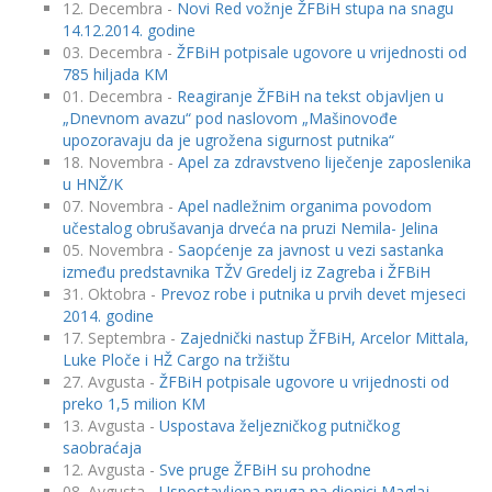
12. Decembra -
Novi Red vožnje ŽFBiH stupa na snagu
14.12.2014. godine
03. Decembra -
ŽFBiH potpisale ugovore u vrijednosti od
785 hiljada KM
01. Decembra -
Reagiranje ŽFBiH na tekst objavljen u
„Dnevnom avazu“ pod naslovom „Mašinovođe
upozoravaju da je ugrožena sigurnost putnika“
18. Novembra -
Apel za zdravstveno liječenje zaposlenika
u HNŽ/K
07. Novembra -
Apel nadležnim organima povodom
učestalog obrušavanja drveća na pruzi Nemila- Jelina
05. Novembra -
Saopćenje za javnost u vezi sastanka
između predstavnika TŽV Gredelj iz Zagreba i ŽFBiH
31. Oktobra -
Prevoz robe i putnika u prvih devet mjeseci
2014. godine
17. Septembra -
Zajednički nastup ŽFBiH, Arcelor Mittala,
Luke Ploče i HŽ Cargo na tržištu
27. Avgusta -
ŽFBiH potpisale ugovore u vrijednosti od
preko 1,5 milion KM
13. Avgusta -
Uspostava željezničkog putničkog
saobraćaja
12. Avgusta -
Sve pruge ŽFBiH su prohodne
08. Avgusta -
Uspostavljena pruga na dionici Maglaj-