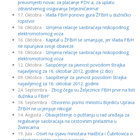
preusmjeriti novac za plaćanje PDV-a, za uplatu
zdravstvenog osiguranja željezničarima!
17. Oktobra -
Vlada FBiH ponovo gura ŽFBiH u dužničko
ropstvo!
16. Oktobra -
Izmjena relacije saobraćaja niskopodnog
elektromotornog voza
16. Oktobra -
Kapital u ŽFBiH se umanjuje, jer Vlada FBiH
ne ispunjava svoje obaveze
16. Oktobra -
Izmjena relacije saobraćaja niskopodnog
elektromotornog voza
12. Oktobra -
Saopćenje za javnost povodom štrajka
najavljenog za 16. oktobar 2012. godine (2 dio)
09. Oktobra -
Saopštenje za javnost povodom štrajka
najavljenog za 16. oktobar 2012. godine
24. Septembra -
Zbog čega su Željeznice FBiH prve na listi
dužnika u FBiH“
18. Septembra -
Otvoreno pismo ministru Bijediću Uprava
ŽFBiH ne ucjenjuje nikoga!
14. Avgusta -
Obavještenje o puštanju u rad uređaja za
regulisanje saobraćaja na cestovnim prelazima u
Živinicama
19. Jula -
Osvrt na izjavu ministara Hadžića i Čubrilovića o
pokretanju talgo vozova najesen