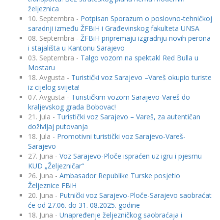
željeznica
10. Septembra -
Potpisan Sporazum o poslovno-tehničkoj
saradnji između ŽFBiH i Građevinskog fakulteta UNSA
08. Septembra -
ŽFBiH pripremaju izgradnju novih perona
i stajališta u Kantonu Sarajevo
03. Septembra -
Talgo vozom na spektakl Red Bulla u
Mostaru
18. Avgusta -
Turistički voz Sarajevo –Vareš okupio turiste
iz cijelog svijeta!
07. Avgusta -
Turističkim vozom Sarajevo-Vareš do
kraljevskog grada Bobovac!
21. Jula -
Turistički voz Sarajevo – Vareš, za autentičan
doživljaj putovanja
18. Jula -
Promotivni turistički voz Sarajevo-Vareš-
Sarajevo
27. Juna -
Voz Sarajevo-Ploče ispraćen uz igru i pjesmu
KUD „Željezničar“
26. Juna -
Ambasador Republike Turske posjetio
Željeznice FBiH
20. Juna -
Putnički voz Sarajevo-Ploče-Sarajevo saobraćat
će od 27.06. do 31. 08.2025. godine
18. Juna -
Unapređenje željezničkog saobraćaja i