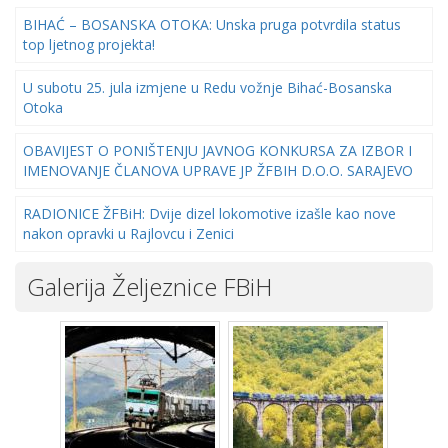
BIHAĆ – BOSANSKA OTOKA: Unska pruga potvrdila status
top ljetnog projekta!
U subotu 25. jula izmjene u Redu vožnje Bihać-Bosanska
Otoka
OBAVIJEST O PONIŠTENJU JAVNOG KONKURSA ZA IZBOR I
IMENOVANJE ČLANOVA UPRAVE JP ŽFBIH D.O.O. SARAJEVO
RADIONICE ŽFBiH: Dvije dizel lokomotive izašle kao nove
nakon opravki u Rajlovcu i Zenici
Galerija Željeznice FBiH