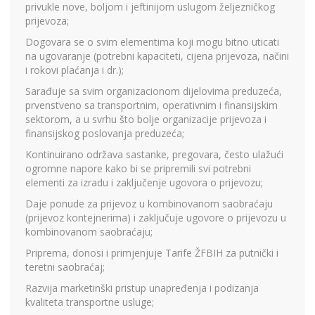
privukle nove, boljom i jeftinijom uslugom željezničkog
prijevoza;
Dogovara se o svim elementima koji mogu bitno uticati
na ugovaranje (potrebni kapaciteti, cijena prijevoza, načini
i rokovi plaćanja i dr.);
Sarađuje sa svim organizacionom dijelovima preduzeća,
prvenstveno sa transportnim, operativnim i finansijskim
sektorom, a u svrhu što bolje organizacije prijevoza i
finansijskog poslovanja preduzeća;
Kontinuirano održava sastanke, pregovara, često ulažući
ogromne napore kako bi se pripremili svi potrebni
elementi za izradu i zaključenje ugovora o prijevozu;
Daje ponude za prijevoz u kombinovanom saobraćaju
(prijevoz kontejnerima) i zaključuje ugovore o prijevozu u
kombinovanom saobraćaju;
Priprema, donosi i primjenjuje Tarife ŽFBIH za putnički i
teretni saobraćaj;
Razvija marketinški pristup unapređenja i podizanja
kvaliteta transportne usluge;