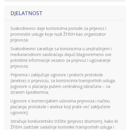
DJELATNOST
Svakodnevno daje korisnicima ponude za prijevoz i
promoviše usluge koje nudi ŽFBIH kao organizator
prijevoza;
Svakodnevno sarađuje sa korisnicima u unutrašnjem i
međunarodnom saobraćaju dajući blagovremeno sve
potrebne informacije vezano za prijevoz i ugovaranje
prijevoza;
Priprema i zaključuje ugovore i prateće protokole
(anekse) o prijevozu, sa korisnicima transportnih usluga
(ugovore o plaćanju putem centralnog obračuna – sa
stranim špediterima;
Ugovore o komercijalnim uslovima prijevoza i načinu
plaćanja; protokole i anekse koji prate već zaključene
ugovore);
Istražuje konkurentsko tržište (prijevoz drumom), kako bi
ŽFBIH zadržale sadašnje korisnike transportnih usluga i