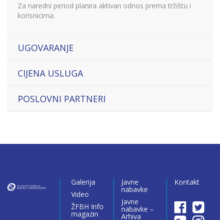
Za naredni period planira aktivan odnos prema tržištu i
korisnicima.
UGOVARANJE
CIJENA USLUGA
POSLOVNI PARTNERI
Galerija
Javne
Kontakt
nabavke
Video
Javne
ŽFBH Info
nabavke –
magazin
Arhiva