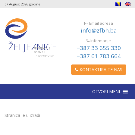
07 August 2026 godine
Email adresa
info@zfbh.ba
Informacije
ŽELJEZNICE
+387 33 655 330
FEDERACIJE
BOSNE I
+387 61 783 664
HERCEGOVINE
KONTAKTIRAJTE NAS
OTVORI MENI
Stranica je u izradi