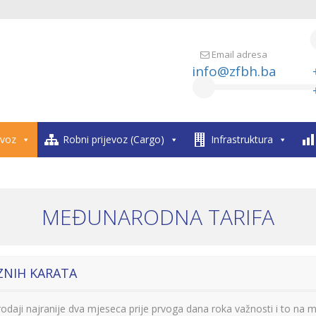
Email adresa
info@zfbh.ba
evoz
Robni prijevoz (Cargo)
Infrastruktura
MEĐUNARODNA TARIFA
ZNIH KARATA
daji najranije dva mjeseca prije prvoga dana roka važnosti i to na