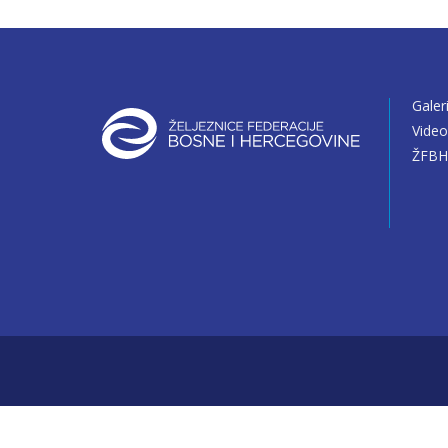
Galer
Vide
ŽFBH