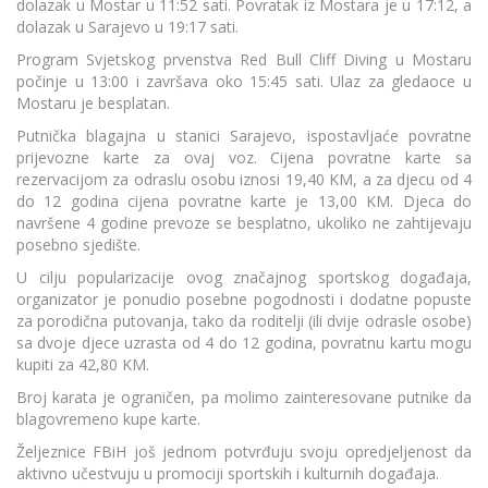
dolazak u Mostar u 11:52 sati. Povratak iz Mostara je u 17:12, a
dolazak u Sarajevo u 19:17 sati.
Program Svjetskog prvenstva Red Bull Cliff Diving u Mostaru
počinje u 13:00 i završava oko 15:45 sati. Ulaz za gledaoce u
Mostaru je besplatan.
Putnička blagajna u stanici Sarajevo, ispostavljaće povratne
prijevozne karte za ovaj voz. Cijena povratne karte sa
rezervacijom za odraslu osobu iznosi 19,40 KM, a za djecu od 4
do 12 godina cijena povratne karte je 13,00 KM. Djeca do
navršene 4 godine prevoze se besplatno, ukoliko ne zahtijevaju
posebno sjedište.
U cilju popularizacije ovog značajnog sportskog događaja,
organizator je ponudio posebne pogodnosti i dodatne popuste
za porodična putovanja, tako da roditelji (ili dvije odrasle osobe)
sa dvoje djece uzrasta od 4 do 12 godina, povratnu kartu mogu
kupiti za 42,80 KM.
Broj karata je ograničen, pa molimo zainteresovane putnike da
blagovremeno kupe karte.
Željeznice FBiH još jednom potvrđuju svoju opredjeljenost da
aktivno učestvuju u promociji sportskih i kulturnih događaja.