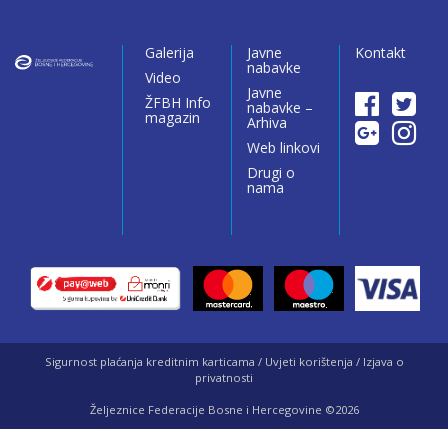
Galerija
Javne
Kontakt
nabavke
Video
Javne
ŽFBH Info
nabavke –
magazin
Arhiva
Web linkovi
Drugi o
nama
Sigurnost plaćanja kreditnim karticama / Uvjeti korištenja / Izjava o
privatnosti
Željeznice Federacije Bosne i Hercegovine ©2026