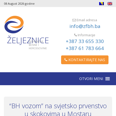
08 August 2026 godine
Email adresa
info@zfbh.ba
Informacije
ŽELJEZNICE
+387 33 655 330
FEDERACIJE
BOSNE I
+387 61 783 664
HERCEGOVINE
KONTAKTIRAJTE NAS
OTVORI MENI
“BH vozom” na svjetsko prvenstvo
u skokovima u Mostaru