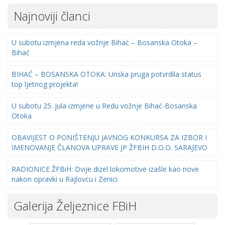
Najnoviji članci
U subotu izmjena reda vožnje Bihać – Bosanska Otoka –
Bihać
BIHAĆ – BOSANSKA OTOKA: Unska pruga potvrdila status
top ljetnog projekta!
U subotu 25. jula izmjene u Redu vožnje Bihać-Bosanska
Otoka
OBAVIJEST O PONIŠTENJU JAVNOG KONKURSA ZA IZBOR I
IMENOVANJE ČLANOVA UPRAVE JP ŽFBIH D.O.O. SARAJEVO
RADIONICE ŽFBiH: Dvije dizel lokomotive izašle kao nove
nakon opravki u Rajlovcu i Zenici
Galerija Željeznice FBiH