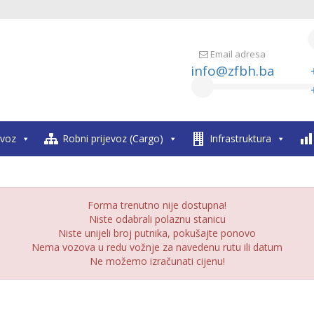
Email adresa
info@zfbh.ba
evoz
Robni prijevoz (Cargo)
Infrastruktura
Forma trenutno nije dostupna!
Niste odabrali polaznu stanicu
Niste unijeli broj putnika, pokušajte ponovo
Nema vozova u redu vožnje za navedenu rutu ili datum
Ne možemo izračunati cijenu!