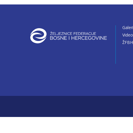
Galer
Vide
ŽFBH