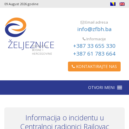
09 August 2026 godine
Email adresa
info@zfbh.ba
Informacije
ŽELJEZNICE
+387 33 655 330
FEDERACIJE
BOSNE I
+387 61 783 664
HERCEGOVINE
KONTAKTIRAJTE NAS
OTVORI MENI
Informacija o incidentu u
Centralnoj radionici Rajlovac