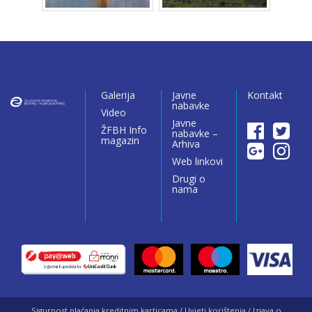
Galerija
Javne
Kontakt
nabavke
Video
Javne
ŽFBH Info
nabavke –
magazin
Arhiva
Web linkovi
Drugi o
nama
Sigurnost plaćanja kreditnim karticama / Uvjeti korištenja / Izjava o