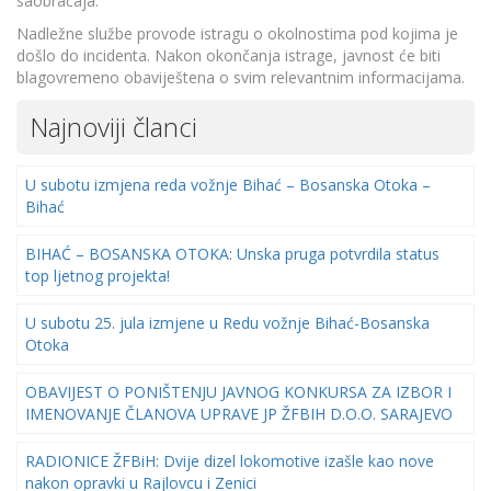
saobraćaja.
Nadležne službe provode istragu o okolnostima pod kojima je
došlo do incidenta. Nakon okončanja istrage, javnost će biti
blagovremeno obaviještena o svim relevantnim informacijama.
Najnoviji članci
U subotu izmjena reda vožnje Bihać – Bosanska Otoka –
Bihać
BIHAĆ – BOSANSKA OTOKA: Unska pruga potvrdila status
top ljetnog projekta!
U subotu 25. jula izmjene u Redu vožnje Bihać-Bosanska
Otoka
OBAVIJEST O PONIŠTENJU JAVNOG KONKURSA ZA IZBOR I
IMENOVANJE ČLANOVA UPRAVE JP ŽFBIH D.O.O. SARAJEVO
RADIONICE ŽFBiH: Dvije dizel lokomotive izašle kao nove
nakon opravki u Rajlovcu i Zenici