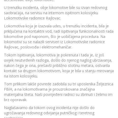
U trenutku incidenta, obje lokomotive bile su izvan redovnog
saobraćaja, na servisu na internom ispitnom kolosijeku
Lokomotivske radionice Rajlovac.
Lokomotiva koja je izazvala udes, u trenutku incidenta, bila je
priključena na kontaktni vod, radi ispitivanja funkcionalnosti rada
lokomotive pod naponom, što je uobičajena procedura. Na
lokomotivi su se nalazili serviseri iz Lokomotivske radionice
Rajlovac, poslovođa i elektromehaničar.
Tokom ispitivanja, lokomotiva je pokrenuta i tada je, iz još
uvijek neutvrđenih razloga, došlo do njenog naglog ubrzavanja,
nakon čega je ona, prešavši približno stotinu metara, ostvarila
kontakt sa drugom lokomotivom, koja je bila u stanju mirovanja
na istom kolosijeku.
Tom prilikom lakše povrede zadobila su tri uposlenika Željeznica
FBiH, a na lokomotivama je prouzrokovana značajna
materijalna šteta. Naši povrijeđeni radnici su zbrinuti i želimo im
brz oporavak.
Naglašavamo da tokom ovog incidenta nije došlo do
ugrožavanja redovnog odvijanja putničkog i teretnog