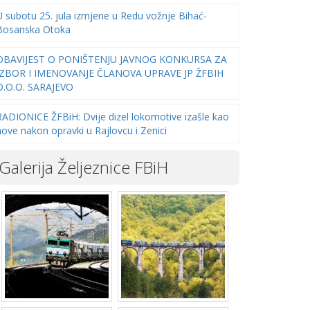
U subotu 25. jula izmjene u Redu vožnje Bihać-
Bosanska Otoka
OBAVIJEST O PONIŠTENJU JAVNOG KONKURSA ZA
IZBOR I IMENOVANJE ČLANOVA UPRAVE JP ŽFBIH
D.O.O. SARAJEVO
RADIONICE ŽFBiH: Dvije dizel lokomotive izašle kao
nove nakon opravki u Rajlovcu i Zenici
Galerija Željeznice FBiH