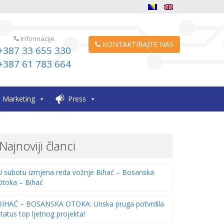
Informacije
KONTAKTIRAJTE NAS
+387 33 655 330
+387 61 783 664
Marketing
Press
Najnoviji članci
U subotu izmjena reda vožnje Bihać – Bosanska
Otoka – Bihać
BIHAĆ – BOSANSKA OTOKA: Unska pruga potvrdila
status top ljetnog projekta!