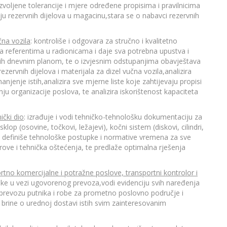
voljene tolerancije i mjere određene propisima i pravilnicima
nju rezervnih dijelova u magacinu,stara se o nabavci rezervnih
čna vozila
: kontroliše i odgovara za stručno i kvalitetno
a referentima u radionicama i daje sva potrebna upustva i
enih dnevnim planom, te o izvjesnim odstupanjima obavještava
ezervnih dijelova i materijala za dizel vučna vozila,analizira
anjenje istih,analizira sve mjerne liste koje zahtijevaju propisi
ju organizacije poslova, te analizira iskorištenost kapaciteta
čki dio
: izrađuje i vodi tehničko-tehnološku dokumentaciju za
op (osovine, točkovi, ležajevi), kočni sistem (diskovi, cilindri,
 itd, definiše tehnološke postupke i normative vremena za sve
rove i tehnička oštećenja, te predlaže optimalna rješenja
rtno komercijalne i potražne poslove, transportni kontrolor i
iske u vezi ugovorenog prevoza,vodi evidenciju svih naređenja
i prevozu putnika i robe za prometno poslovno područje i
te brine o urednoj dostavi istih svim zainteresovanim