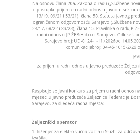
Na osnovu člana 20a. Zakona o radu („Službene novine 
o postupku prijema u radni odnos u javnom sektoru u
13/19, 09/21 i 53/21), člana 58. Statuta Javnog pre
ograničenom odgovornošću Sarajevo („Službene novine
24/17, 68/22 i 83/23), člana 15. Pravilnika o raduJP ŽF
radni odnos u JP ŽFBiH d.o.o. Sarajevo, Odluke Upr
Sarajevo broj: UD-8124-1-11./2026od 14.05.202
komunikacijabroj: 04-45-1015-2/26 o
JA
za prijem u radni odnos u Javno preduzeće Željezn
odgovo
Raspisuje se javni konkurs za prijem u radni odnos n
mjeseci,u Javno preduzeće Željeznice Federacije Bo
Sarajevo, za sljedeća radna mjesta:
Željeznički operator
1. Inženjer za elektro vučna vozila u Službi za održava
izvršilac