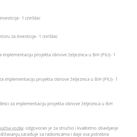
vesticije- 1 izvršilac
oru za investicije- 1 izvršilac
a implementaciju projekta obnove željeznica u BiH (PIU)- 1
za implementaciju projekta obnove željeznica u BiH (PIU)- 1
dinici za implementaciju projekta obnove željeznica u BiH
vučna vozila
: odgovoran je za stručno i kvalitetno obavljanje
državanju,sarađuje sa radionicama i daje sva potrebna