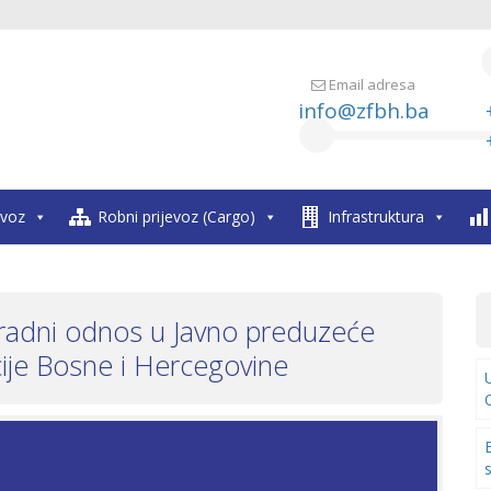
Email adresa
info@zfbh.ba
evoz
Robni prijevoz (Cargo)
Infrastruktura
u radni odnos u Javno preduzeće
cije Bosne i Hercegovine