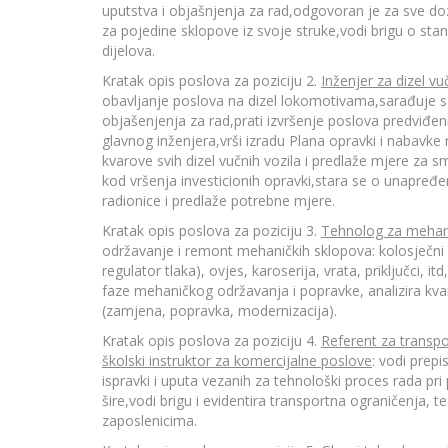
uputstva i objašnjenja za rad,odgovoran je za sve doz
za pojedine sklopove iz svoje struke,vodi brigu o sta
dijelova.
Kratak opis poslova za poziciju 2.
Inženjer za dizel vu
obavljanje poslova na dizel lokomotivama,sarađuje s
objašenjenja za rad,prati izvršenje poslova predviđ
glavnog inženjera,vrši izradu Plana opravki i nabavke r
kvarove svih dizel vučnih vozila i predlaže mjere za sm
kod vršenja investicionih opravki,stara se o unapređen
radionice i predlaže potrebne mjere.
Kratak opis poslova za poziciju 3.
Tehnolog za mehani
održavanje i remont mehaničkih sklopova: kolosječni skl
regulator tlaka), ovjes, karoserija, vrata, priključci,
faze mehaničkog održavanja i popravke, analizira kva
(zamjena, popravka, modernizacija).
Kratak opis poslova za poziciju 4.
Referent za transpo
školski instruktor za komercijalne poslove
: vodi prep
ispravki i uputa vezanih za tehnološki proces rada pr
šire,vodi brigu i evidentira transportna ograničenja, 
zaposlenicima.