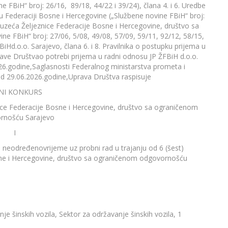
FBiH“ broj: 26/16, 89/18, 44/22 i 39/24), člana 4. i 6. Uredbe
 Federaciji Bosne i Hercegovine („Službene novine FBiH“ broj:
duzeća Željeznice Federacije Bosne i Hercegovine, društvo sa
 FBiH“ broj: 27/06, 5/08, 49/08, 57/09, 59/11, 92/12, 58/15,
BiHd.o.o. Sarajevo, člana 6. i 8. Pravilnika o postupku prijema u
ave Društvao potrebi prijema u radni odnosu JP ŽFBiH d.o.o.
6.godine,Saglasnosti Federalnog ministarstva prometa i
d 29.06.2026.godine,Uprava Društva raspisuje
VNI KONKURS
ice Federacije Bosne i Hercegovine, društvo sa ograničenom
rnošću Sarajevo
I
a neodređenovrijeme uz probni rad u trajanju od 6 (šest)
sne i Hercegovine, društvo sa ograničenom odgovornošću
nje šinskih vozila, Sektor za održavanje šinskih vozila, 1