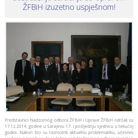
ŽFBiH izuzetno uspješnom!
Predstavnici Nadzornog odbora ŽFBiH i Uprave ŽFBiH održali su
17.12.2014. godine u Sarajevu 17. i posljednju sjednicu u tekućoj
godini. Nakon što su razmotrili aktuelnu problematiku, učesnici