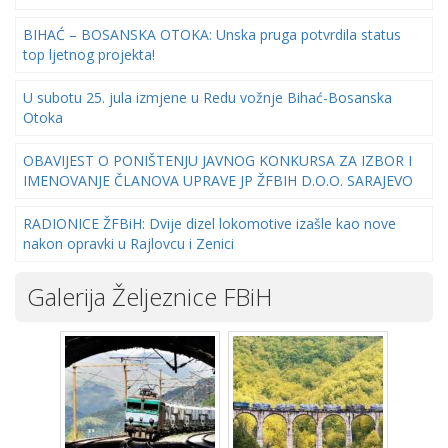
BIHAĆ – BOSANSKA OTOKA: Unska pruga potvrdila status
top ljetnog projekta!
U subotu 25. jula izmjene u Redu vožnje Bihać-Bosanska
Otoka
OBAVIJEST O PONIŠTENJU JAVNOG KONKURSA ZA IZBOR I
IMENOVANJE ČLANOVA UPRAVE JP ŽFBIH D.O.O. SARAJEVO
RADIONICE ŽFBiH: Dvije dizel lokomotive izašle kao nove
nakon opravki u Rajlovcu i Zenici
Galerija Željeznice FBiH