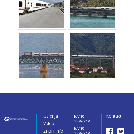
Galerija
Javne
Kontakt
nabavke
Video
Javne
ŽFBH Info
nabavke –