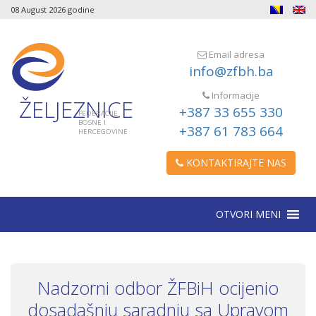
08 August 2026 godine
Email adresa
info@zfbh.ba
Informacije
ŽELJEZNICE
+387 33 655 330
FEDERACIJE
BOSNE I
+387 61 783 664
HERCEGOVINE
KONTAKTIRAJTE NAS
OTVORI MENI
Nadzorni odbor ŽFBiH ocijenio
dosadašnju saradnju sa Upravom