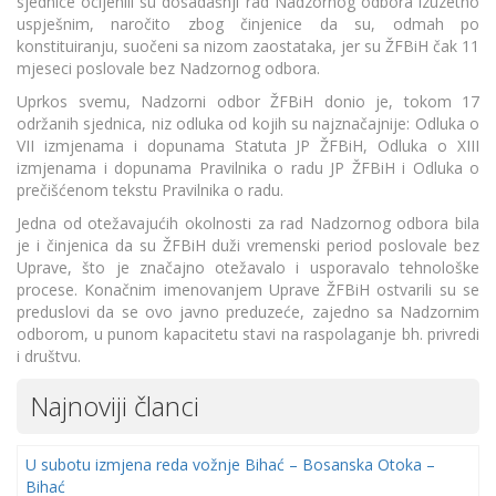
sjednice ocijenili su dosadašnji rad Nadzornog odbora izuzetno
uspješnim, naročito zbog činjenice da su, odmah po
konstituiranju, suočeni sa nizom zaostataka, jer su ŽFBiH čak 11
mjeseci poslovale bez Nadzornog odbora.
Uprkos svemu, Nadzorni odbor ŽFBiH donio je, tokom 17
održanih sjednica, niz odluka od kojih su najznačajnije: Odluka o
VII izmjenama i dopunama Statuta JP ŽFBiH, Odluka o XIII
izmjenama i dopunama Pravilnika o radu JP ŽFBiH i Odluka o
prečišćenom tekstu Pravilnika o radu.
Jedna od otežavajućih okolnosti za rad Nadzornog odbora bila
je i činjenica da su ŽFBiH duži vremenski period poslovale bez
Uprave, što je značajno otežavalo i usporavalo tehnološke
procese. Konačnim imenovanjem Uprave ŽFBiH ostvarili su se
preduslovi da se ovo javno preduzeće, zajedno sa Nadzornim
odborom, u punom kapacitetu stavi na raspolaganje bh. privredi
i društvu.
Najnoviji članci
U subotu izmjena reda vožnje Bihać – Bosanska Otoka –
Bihać